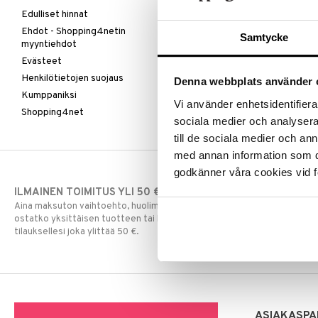
Edulliset hinnat
Ehdot - Shopping4netin
Samtycke
myyntiehdot
Evästeet
Henkilötietojen suojaus
Denna webbplats använder 
Kumppaniksi
Vi använder enhetsidentifierar
Shopping4net
sociala medier och analysera 
till de sociala medier och a
med annan information som du 
godkänner våra cookies vid f
ILMAINEN TOIMITUS YLI 50 €
NOPEAT TOI
Aina maksuton vaihtoehto, huolimatta siitä
Ennen kello 13.
ostatko yksittäisen tuotteen tai koko
normaalisti sa
tilauksellesi joka ylittää 50 €.
ASIAKASPA