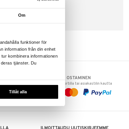
Om
LUO ASIAKAS
andahålla funktioner för
n information från din enhet
 tur kombinera informationen
 deras tjänster. Du
TURVALLINEN OSTAMINEN
varastoomme
laskulla, pankkikortilla tai asiakastilin kautta
 Sinua varten!
Tillåt alla
sivuillamme.
ILLA
ILMOITTAUDU UUTISKIRJEEMME