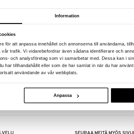
Information
cookies
e för att anpassa innehållet och annonserna till användarna, tillh
vår trafik. Vi vidarebefordrar även sådana identifierare och anna
nnons- och analysföretag som vi samarbetar med. Dessa kan i sin
har tillhandahållit eller som de har samlat in när du har använt
ortsatt användande av vår webbplats.
MITUKSET
EDULLISET HINNAT
00 tehdyt tilaukset lähetetään
Ostamalla suuria eriä tuotteita 
mana päivänä
voimme pitää hinnat alhaisina juuri
Anpassa
Voit olla varma, että teet löytöjä 
LVELU
SEURAA MEITÄ MYÖS SIVU