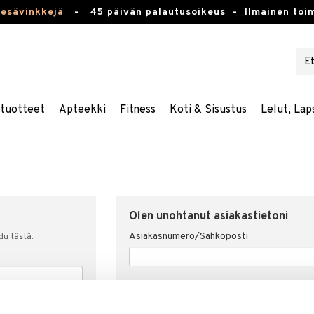
kesävinkkejä
-
45 päivän palautusoikeus -
Ilmainen toim
stuotteet
Apteekki
Fitness
Koti & Sisustus
Lelut, Lap
Olen unohtanut asiakastietoni
Asiakasnumero/Sähköposti
udu tästä.