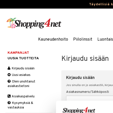
Täydellisiä 
Kauneudenhoito
Piilolinssit
Luontai
KAMPANJAT
Kirjaudu sisään
UUSIA TUOTTEITA
Kirjaudu sisään
Uusi asiakas
Kirjaudu sisään
Olen unohtanut
Jos sinulla on jo asiakastili, kirja
asiakastietoni
Asiakasnumero/Sähköposti
Asiakaspalvelu
Kysymyksiä &
vastauksia
Salasana