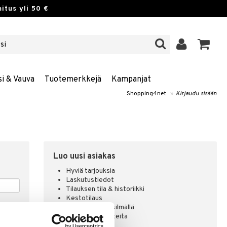
itus yli 50 €
si & Vauva
Tuotemerkkejä
Kampanjat
Shopping4net
»
Kirjaudu sisään
Luo uusi asiakas
Hyviä tarjouksia
Laskutustiedot
Tilauksen tila & historiikki
Kestotilaus
Pidä tuotteita silmällä
Arvostele tuotteita
Toivelistat