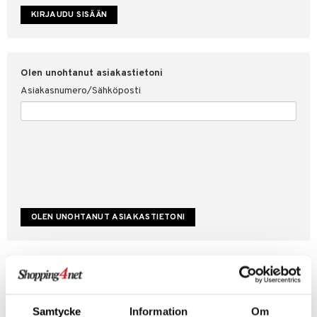
etojen suojaus
ksi
4net
Olen unohtanut asiakastietoni
Asiakasnumero/Sähköposti
Luo uusi asiakas
Hyviä tarjouksia
Laskutustiedot
Samtycke
Information
Om
Tilauksen tila & historiikki