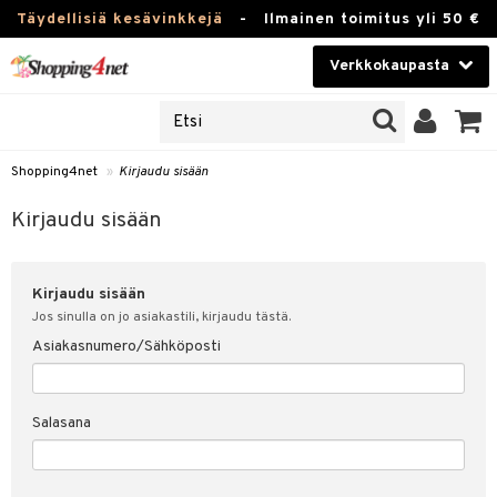
Täydellisiä kesävinkkejä
-
Ilmainen toimitus yli 50 €
Verkkokaupasta
JAT
Kauneudenhoito
UOTTEITA
Piilolinssit
Shopping4net
»
Kirjaudu sisään
u sisään
Luontaistuotteet
siakas
Kirjaudu sisään
Apteekki
nohtanut asiakastietoni
Kirjaudu sisään
Fitness
spalvelu
Jos sinulla on jo asiakastili, kirjaudu tästä.
Koti & Sisustus
Asiakasnumero/Sähköposti
ksiä & vastauksia
 hinnat
Lelut, Lapsi & Vauva
Salasana
Shopping4netin myyntiehdot
Tuotemerkkejä
Kampanjat