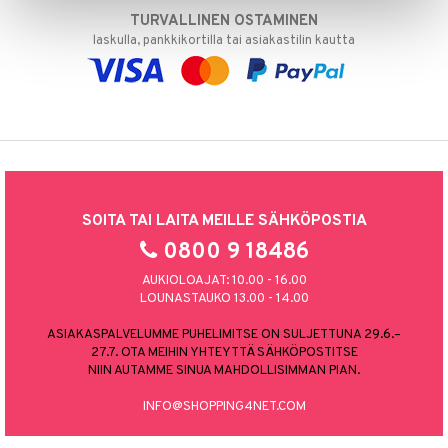
TURVALLINEN OSTAMINEN
laskulla, pankkikortilla tai asiakastilin kautta
SOITA TAI LAITA MEILLE SÄHKÖPOSTIA
0800 9 18486
AUKIOLOAJAT: 10.00 - 16.00
LOUNASTAUKO 13.00 - 14.00
ASIAKASPALVELUMME PUHELIMITSE ON SULJETTUNA 29.6.–
27.7. OTA MEIHIN YHTEYTTÄ SÄHKÖPOSTITSE
NIIN AUTAMME SINUA MAHDOLLISIMMAN PIAN.
INFO@SHOPPING4NET.COM