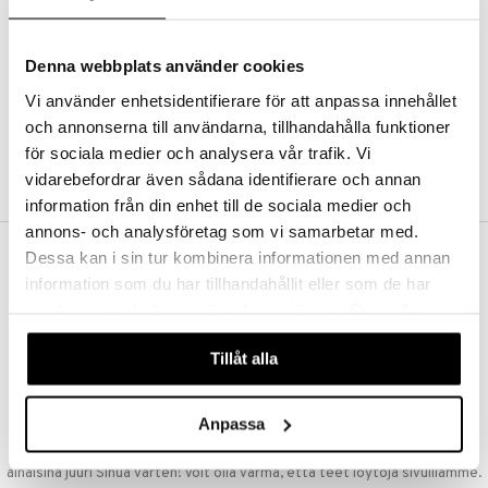
Kestotilaus
Pidä tuotteita silmällä
Arvostele tuotteita
Denna webbplats använder cookies
Toivelistat
Vi använder enhetsidentifierare för att anpassa innehållet
och annonserna till användarna, tillhandahålla funktioner
för sociala medier och analysera vår trafik. Vi
LUO ASIAKAS
vidarebefordrar även sådana identifierare och annan
information från din enhet till de sociala medier och
annons- och analysföretag som vi samarbetar med.
Dessa kan i sin tur kombinera informationen med annan
ILMAINEN TOIMITUS YLI 50 €
information som du har tillhandahållit eller som de har
Aina maksuton vaihtoehto, huolimatta siitä ostatko yksittäisen
samlat in när du har använt deras tjänster. Du godkänner
tuotteen tai koko tilauksellesi joka ylittää 50 €.
våra cookies vid fortsatt användande av vår webbplats.
NOPEAT TOIMITUKSET
Tillåt alla
Ennen kello 13.00 tehdyt tilaukset lähetetään normaalisti samana
päivänä
Anpassa
EDULLISET HINNAT
Ostamalla suuria eriä tuotteita varastoomme voimme pitää hinnat
alhaisina juuri Sinua varten! Voit olla varma, että teet löytöjä sivuillamme.