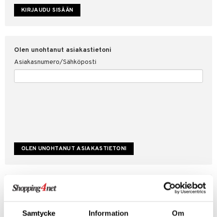
etojen suojaus
ksi
4net
Olen unohtanut asiakastietoni
Asiakasnumero/Sähköposti
Luo uusi asiakas
Hyviä tarjouksia
Laskutustiedot
Samtycke
Information
Om
Tilauksen tila & historiikki