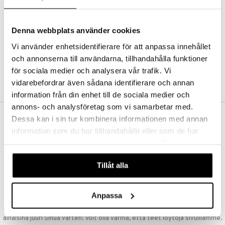
Kestotilaus
Pidä tuotteita silmällä
Arvostele tuotteita
Denna webbplats använder cookies
Toivelistat
Vi använder enhetsidentifierare för att anpassa innehållet
och annonserna till användarna, tillhandahålla funktioner
för sociala medier och analysera vår trafik. Vi
LUO ASIAKAS
vidarebefordrar även sådana identifierare och annan
information från din enhet till de sociala medier och
annons- och analysföretag som vi samarbetar med.
Dessa kan i sin tur kombinera informationen med annan
ILMAINEN TOIMITUS YLI 50 €
information som du har tillhandahållit eller som de har
Aina maksuton vaihtoehto, huolimatta siitä ostatko yksittäisen
samlat in när du har använt deras tjänster. Du godkänner
tuotteen tai koko tilauksellesi joka ylittää 50 €.
våra cookies vid fortsatt användande av vår webbplats.
NOPEAT TOIMITUKSET
Tillåt alla
Ennen kello 13.00 tehdyt tilaukset lähetetään normaalisti samana
päivänä
Anpassa
EDULLISET HINNAT
Ostamalla suuria eriä tuotteita varastoomme voimme pitää hinnat
alhaisina juuri Sinua varten! Voit olla varma, että teet löytöjä sivuillamme.