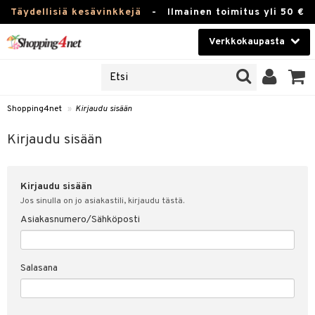
Täydellisiä kesävinkkejä
-
Ilmainen toimitus yli 50 €
Verkkokaupasta
JAT
Kauneudenhoito
UOTTEITA
Piilolinssit
Shopping4net
»
Kirjaudu sisään
u sisään
Luontaistuotteet
siakas
Kirjaudu sisään
Apteekki
nohtanut asiakastietoni
Kirjaudu sisään
Fitness
spalvelu
Jos sinulla on jo asiakastili, kirjaudu tästä.
Koti & Sisustus
Asiakasnumero/Sähköposti
ksiä & vastauksia
 hinnat
Lelut, Lapsi & Vauva
Salasana
Shopping4netin myyntiehdot
Tuotemerkkejä
Kampanjat