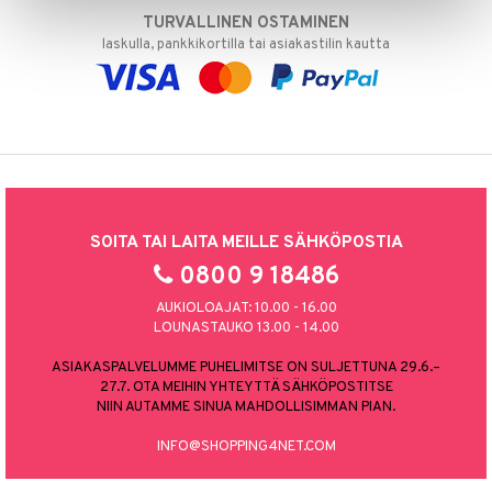
TURVALLINEN OSTAMINEN
laskulla, pankkikortilla tai asiakastilin kautta
SOITA TAI LAITA MEILLE SÄHKÖPOSTIA
0800 9 18486
AUKIOLOAJAT: 10.00 - 16.00
LOUNASTAUKO 13.00 - 14.00
ASIAKASPALVELUMME PUHELIMITSE ON SULJETTUNA 29.6.–
27.7. OTA MEIHIN YHTEYTTÄ SÄHKÖPOSTITSE
NIIN AUTAMME SINUA MAHDOLLISIMMAN PIAN.
INFO@SHOPPING4NET.COM