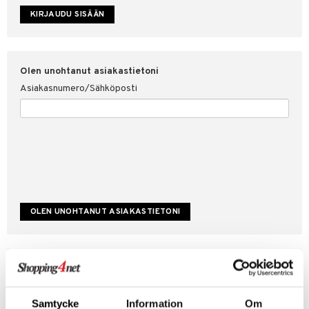
etojen suojaus
ksi
4net
Olen unohtanut asiakastietoni
Asiakasnumero/Sähköposti
Luo uusi asiakas
Hyviä tarjouksia
Laskutustiedot
Samtycke
Information
Om
Tilauksen tila & historiikki