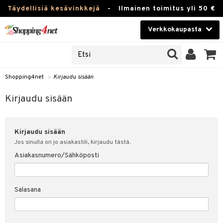
Täydellisiä kesävinkkejä
-
Ilmainen toimitus yli 50 €
Verkkokaupasta
JAT
Kauneudenhoito
UOTTEITA
Piilolinssit
Shopping4net
»
Kirjaudu sisään
u sisään
Luontaistuotteet
siakas
Kirjaudu sisään
Apteekki
nohtanut asiakastietoni
Kirjaudu sisään
Fitness
spalvelu
Jos sinulla on jo asiakastili, kirjaudu tästä.
Koti & Sisustus
Asiakasnumero/Sähköposti
ksiä & vastauksia
 hinnat
Lelut, Lapsi & Vauva
Salasana
Shopping4netin myyntiehdot
Tuotemerkkejä
Kampanjat