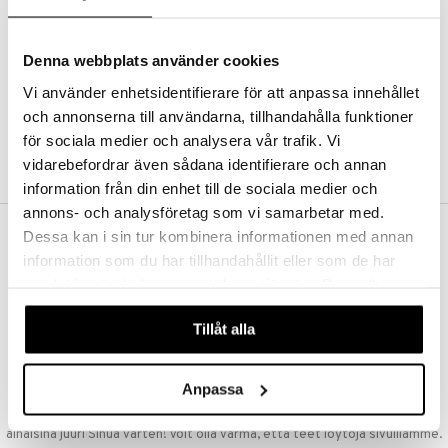
Kestotilaus
Pidä tuotteita silmällä
Arvostele tuotteita
Denna webbplats använder cookies
Toivelistat
Vi använder enhetsidentifierare för att anpassa innehållet
och annonserna till användarna, tillhandahålla funktioner
för sociala medier och analysera vår trafik. Vi
LUO ASIAKAS
vidarebefordrar även sådana identifierare och annan
information från din enhet till de sociala medier och
annons- och analysföretag som vi samarbetar med.
Dessa kan i sin tur kombinera informationen med annan
ILMAINEN TOIMITUS YLI 50 €
information som du har tillhandahållit eller som de har
Aina maksuton vaihtoehto, huolimatta siitä ostatko yksittäisen
samlat in när du har använt deras tjänster. Du godkänner
tuotteen tai koko tilauksellesi joka ylittää 50 €.
våra cookies vid fortsatt användande av vår webbplats.
NOPEAT TOIMITUKSET
Tillåt alla
Ennen kello 13.00 tehdyt tilaukset lähetetään normaalisti samana
päivänä
Anpassa
EDULLISET HINNAT
Ostamalla suuria eriä tuotteita varastoomme voimme pitää hinnat
alhaisina juuri Sinua varten! Voit olla varma, että teet löytöjä sivuillamme.