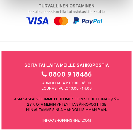
TURVALLINEN OSTAMINEN
laskulla, pankkikortilla tai asiakastilin kautta
SOITA TAI LAITA MEILLE SÄHKÖPOSTIA
0800 9 18486
AUKIOLOAJAT: 10.00 - 16.00
LOUNASTAUKO 13.00 - 14.00
ASIAKASPALVELUMME PUHELIMITSE ON SULJETTUNA 29.6.–
27.7. OTA MEIHIN YHTEYTTÄ SÄHKÖPOSTITSE
NIIN AUTAMME SINUA MAHDOLLISIMMAN PIAN.
INFO@SHOPPING4NET.COM