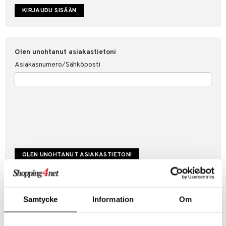
etojen suojaus
ksi
4net
Olen unohtanut asiakastietoni
Asiakasnumero/Sähköposti
Luo uusi asiakas
Samtycke
Information
Om
Hyviä tarjouksia
Laskutustiedot
Tilauksen tila & historiikki