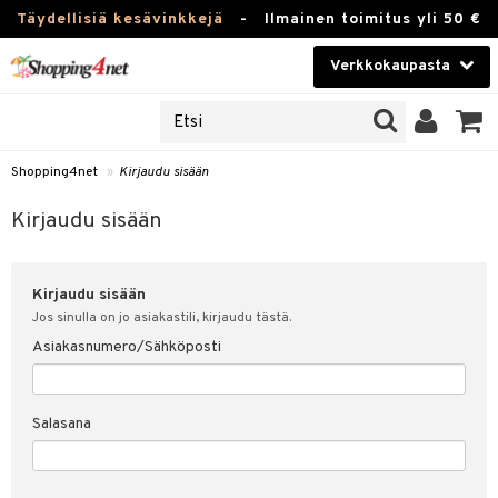
Täydellisiä kesävinkkejä
-
Ilmainen toimitus yli 50 €
Verkkokaupasta
JAT
Kauneudenhoito
UOTTEITA
Piilolinssit
Shopping4net
»
Kirjaudu sisään
u sisään
Luontaistuotteet
siakas
Kirjaudu sisään
Apteekki
nohtanut asiakastietoni
Kirjaudu sisään
Fitness
spalvelu
Jos sinulla on jo asiakastili, kirjaudu tästä.
Koti & Sisustus
Asiakasnumero/Sähköposti
ksiä & vastauksia
 hinnat
Lelut, Lapsi & Vauva
Salasana
Shopping4netin myyntiehdot
Tuotemerkkejä
Kampanjat