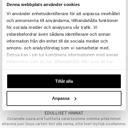
Denna webbplats använder cookies
Kestotilaus
Pidä tuotteita silmällä
Vi använder enhetsidentifierare för att anpassa innehållet
Arvostele tuotteita
Toivelistat
och annonserna till användarna, tillhandahålla funktioner
för sociala medier och analysera vår trafik. Vi
vidarebefordrar även sådana identifierare och annan
information från din enhet till de sociala medier och
LUO ASIAKAS
annons- och analysföretag som vi samarbetar med.
Dessa kan i sin tur kombinera informationen med annan
information som du har tillhandahållit eller som de har
samlat in när du har använt deras tjänster. Du godkänner
ILMAINEN TOIMITUS YLI 50 €
våra cookies vid fortsatt användande av vår webbplats.
Aina maksuton vaihtoehto, huolimatta siitä ostatko yksittäisen
Tillåt alla
tuotteen tai koko tilauksellesi joka ylittää 50 €.
NOPEAT TOIMITUKSET
Anpassa
Ennen kello 13.00 tehdyt tilaukset lähetetään normaalisti samana
päivänä
EDULLISET HINNAT
Ostamalla suuria eriä tuotteita varastoomme voimme pitää hinnat
alhaisina juuri Sinua varten! Voit olla varma, että teet löytöjä sivuillamme.