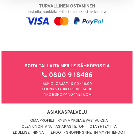
TURVALLINEN OSTAMINEN
laskulla, pankkikortilla tai asiakastilin kautta
SOITA TAI LAITA MEILLE SÄHKÖPOSTIA
0800 9 18486
AUKIOLOAJAT: 10.00 - 16.00
LOUNASTAUKO 13.00 - 14.00
INFO@SHOPPING4NET.COM
ASIAKASPALVELU
OMA PROFIILI
KYSYMYKSIÄ & VASTAUKSIA
OLEN UNOHTANUT ASIAKASTIETONI
OTA YHTEYTTÄ
EDULLISET HINNAT
EHDOT - SHOPPING4NETIN MYYNTIEHDOT