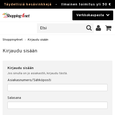
Täydellisiä kesävinkkejä
-
Ilmainen toimitus yli 50 €
Verkkokaupasta
JAT
Kauneudenhoito
UOTTEITA
Piilolinssit
Shopping4net
»
Kirjaudu sisään
u sisään
Luontaistuotteet
siakas
Kirjaudu sisään
Apteekki
nohtanut asiakastietoni
Kirjaudu sisään
Fitness
spalvelu
Jos sinulla on jo asiakastili, kirjaudu tästä.
Koti & Sisustus
Asiakasnumero/Sähköposti
ksiä & vastauksia
 hinnat
Lelut, Lapsi & Vauva
Salasana
Shopping4netin myyntiehdot
Tuotemerkkejä
Kampanjat