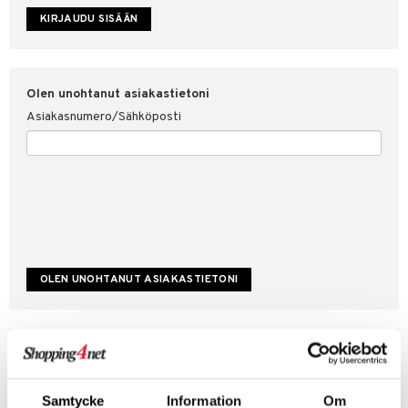
etojen suojaus
ksi
4net
Olen unohtanut asiakastietoni
Asiakasnumero/Sähköposti
Luo uusi asiakas
Hyviä tarjouksia
Laskutustiedot
Samtycke
Information
Om
Tilauksen tila & historiikki