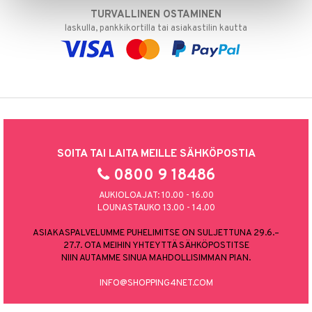
TURVALLINEN OSTAMINEN
laskulla, pankkikortilla tai asiakastilin kautta
SOITA TAI LAITA MEILLE SÄHKÖPOSTIA
0800 9 18486
AUKIOLOAJAT: 10.00 - 16.00
LOUNASTAUKO 13.00 - 14.00
ASIAKASPALVELUMME PUHELIMITSE ON SULJETTUNA 29.6.–
27.7. OTA MEIHIN YHTEYTTÄ SÄHKÖPOSTITSE
NIIN AUTAMME SINUA MAHDOLLISIMMAN PIAN.
INFO@SHOPPING4NET.COM