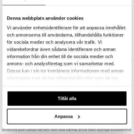
Kestotilaus
Pidä tuotteita silmällä
Arvostele tuotteita
Denna webbplats använder cookies
Toivelistat
Vi använder enhetsidentifierare för att anpassa innehållet
och annonserna till användarna, tillhandahålla funktioner
för sociala medier och analysera vår trafik. Vi
LUO ASIAKAS
vidarebefordrar även sådana identifierare och annan
information från din enhet till de sociala medier och
annons- och analysföretag som vi samarbetar med.
Dessa kan i sin tur kombinera informationen med annan
ILMAINEN TOIMITUS YLI 50 €
information som du har tillhandahållit eller som de har
Aina maksuton vaihtoehto, huolimatta siitä ostatko yksittäisen
samlat in när du har använt deras tjänster. Du godkänner
tuotteen tai koko tilauksellesi joka ylittää 50 €.
våra cookies vid fortsatt användande av vår webbplats.
NOPEAT TOIMITUKSET
Tillåt alla
Ennen kello 13.00 tehdyt tilaukset lähetetään normaalisti samana
päivänä
Anpassa
EDULLISET HINNAT
Ostamalla suuria eriä tuotteita varastoomme voimme pitää hinnat
alhaisina juuri Sinua varten! Voit olla varma, että teet löytöjä sivuillamme.