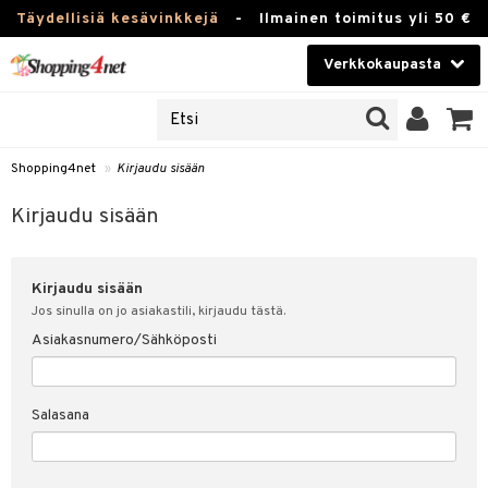
Täydellisiä kesävinkkejä
-
Ilmainen toimitus yli 50 €
Verkkokaupasta
JAT
Kauneudenhoito
UOTTEITA
Piilolinssit
Shopping4net
»
Kirjaudu sisään
u sisään
Luontaistuotteet
siakas
Kirjaudu sisään
Apteekki
nohtanut asiakastietoni
Kirjaudu sisään
Fitness
spalvelu
Jos sinulla on jo asiakastili, kirjaudu tästä.
Koti & Sisustus
Asiakasnumero/Sähköposti
ksiä & vastauksia
 hinnat
Lelut, Lapsi & Vauva
Salasana
Shopping4netin myyntiehdot
Tuotemerkkejä
Kampanjat