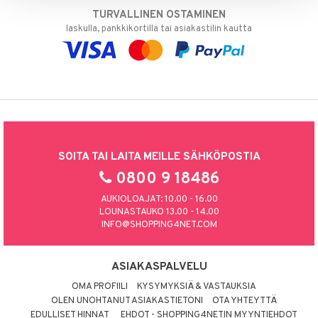
TURVALLINEN OSTAMINEN
laskulla, pankkikortilla tai asiakastilin kautta
SOITA TAI LAITA MEILLE SÄHKÖPOSTIA
0800 9 18486
AUKIOLOAJAT: 10.00 - 16.00
LOUNASTAUKO 13.00 - 14.00
INFO@SHOPPING4NET.COM
ASIAKASPALVELU
OMA PROFIILI
KYSYMYKSIÄ & VASTAUKSIA
OLEN UNOHTANUT ASIAKASTIETONI
OTA YHTEYTTÄ
EDULLISET HINNAT
EHDOT - SHOPPING4NETIN MYYNTIEHDOT