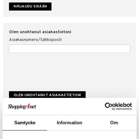
etojen suojaus
ksi
4net
Olen unohtanut asiakastietoni
Asiakasnumero/Sähköposti
Luo uusi asiakas
Samtycke
Information
Om
Hyviä tarjouksia
Laskutustiedot
Tilauksen tila & historiikki