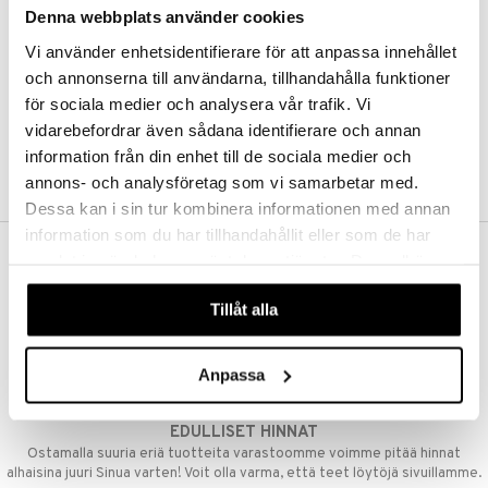
Denna webbplats använder cookies
Kestotilaus
Pidä tuotteita silmällä
Vi använder enhetsidentifierare för att anpassa innehållet
Arvostele tuotteita
Toivelistat
och annonserna till användarna, tillhandahålla funktioner
för sociala medier och analysera vår trafik. Vi
vidarebefordrar även sådana identifierare och annan
information från din enhet till de sociala medier och
LUO ASIAKAS
annons- och analysföretag som vi samarbetar med.
Dessa kan i sin tur kombinera informationen med annan
information som du har tillhandahållit eller som de har
samlat in när du har använt deras tjänster. Du godkänner
ILMAINEN TOIMITUS YLI 50 €
våra cookies vid fortsatt användande av vår webbplats.
Aina maksuton vaihtoehto, huolimatta siitä ostatko yksittäisen
Tillåt alla
tuotteen tai koko tilauksellesi joka ylittää 50 €.
NOPEAT TOIMITUKSET
Anpassa
Ennen kello 13.00 tehdyt tilaukset lähetetään normaalisti samana
päivänä
EDULLISET HINNAT
Ostamalla suuria eriä tuotteita varastoomme voimme pitää hinnat
alhaisina juuri Sinua varten! Voit olla varma, että teet löytöjä sivuillamme.