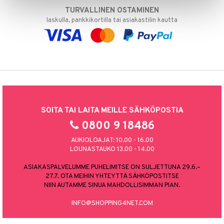
TURVALLINEN OSTAMINEN
laskulla, pankkikortilla tai asiakastilin kautta
SOITA TAI LAITA MEILLE SÄHKÖPOSTIA
0800 9 18486
AUKIOLOAJAT: 10.00 - 16.00
LOUNASTAUKO 13.00 - 14.00
ASIAKASPALVELUMME PUHELIMITSE ON SULJETTUNA 29.6.–
27.7. OTA MEIHIN YHTEYTTÄ SÄHKÖPOSTITSE
NIIN AUTAMME SINUA MAHDOLLISIMMAN PIAN.
INFO@SHOPPING4NET.COM