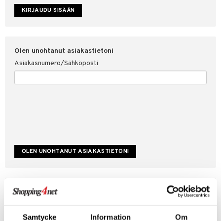
etojen suojaus
ksi
4net
Olen unohtanut asiakastietoni
Asiakasnumero/Sähköposti
Luo uusi asiakas
Hyviä tarjouksia
Laskutustiedot
Samtycke
Information
Om
Tilauksen tila & historiikki