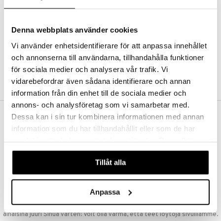
Kestotilaus
Pidä tuotteita silmällä
Arvostele tuotteita
Denna webbplats använder cookies
Toivelistat
Vi använder enhetsidentifierare för att anpassa innehållet
och annonserna till användarna, tillhandahålla funktioner
för sociala medier och analysera vår trafik. Vi
LUO ASIAKAS
vidarebefordrar även sådana identifierare och annan
information från din enhet till de sociala medier och
annons- och analysföretag som vi samarbetar med.
Dessa kan i sin tur kombinera informationen med annan
ILMAINEN TOIMITUS YLI 50 €
information som du har tillhandahållit eller som de har
Aina maksuton vaihtoehto, huolimatta siitä ostatko yksittäisen
samlat in när du har använt deras tjänster. Du godkänner
tuotteen tai koko tilauksellesi joka ylittää 50 €.
våra cookies vid fortsatt användande av vår webbplats.
NOPEAT TOIMITUKSET
Tillåt alla
Ennen kello 13.00 tehdyt tilaukset lähetetään normaalisti samana
päivänä
Anpassa
EDULLISET HINNAT
Ostamalla suuria eriä tuotteita varastoomme voimme pitää hinnat
alhaisina juuri Sinua varten! Voit olla varma, että teet löytöjä sivuillamme.