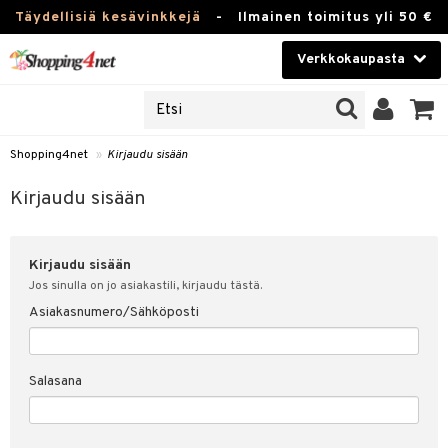
Täydellisiä kesävinkkejä
-
Ilmainen toimitus yli 50 €
Verkkokaupasta
JAT
Kauneudenhoito
UOTTEITA
Piilolinssit
Shopping4net
»
Kirjaudu sisään
u sisään
Luontaistuotteet
siakas
Kirjaudu sisään
Apteekki
nohtanut asiakastietoni
Kirjaudu sisään
Fitness
spalvelu
Jos sinulla on jo asiakastili, kirjaudu tästä.
Koti & Sisustus
Asiakasnumero/Sähköposti
ksiä & vastauksia
 hinnat
Lelut, Lapsi & Vauva
Salasana
Shopping4netin myyntiehdot
Tuotemerkkejä
Kampanjat