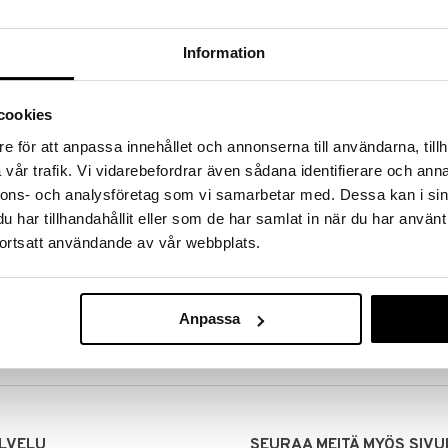
Information
cookies
e för att anpassa innehållet och annonserna till användarna, tillh
vår trafik. Vi vidarebefordrar även sådana identifierare och anna
nnons- och analysföretag som vi samarbetar med. Dessa kan i sin
har tillhandahållit eller som de har samlat in när du har använt
ortsatt användande av vår webbplats.
MITUKSET
EDULLISET HINNAT
00 tehdyt tilaukset lähetetään
Ostamalla suuria eriä tuotteita 
mana päivänä
voimme pitää hinnat alhaisina juuri
Anpassa
Voit olla varma, että teet löytöjä 
LVELU
SEURAA MEITÄ MYÖS SIVU