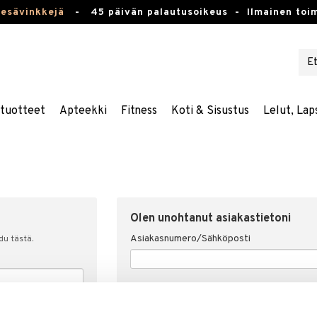
kesävinkkejä
-
45 päivän palautusoikeus -
Ilmainen toim
stuotteet
Apteekki
Fitness
Koti & Sisustus
Lelut, Lap
Olen unohtanut asiakastietoni
Asiakasnumero/Sähköposti
udu tästä.