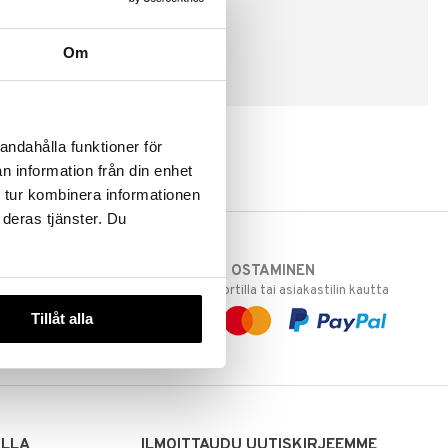
Om
LUO ASIAKAS
andahålla funktioner för
n information från din enhet
 tur kombinera informationen
 deras tjänster. Du
TURVALLINEN OSTAMINEN
varastoomme
laskulla, pankkikortilla tai asiakastilin kautta
 Sinua varten!
Tillåt alla
sivuillamme.
ILLA
ILMOITTAUDU UUTISKIRJEEMME