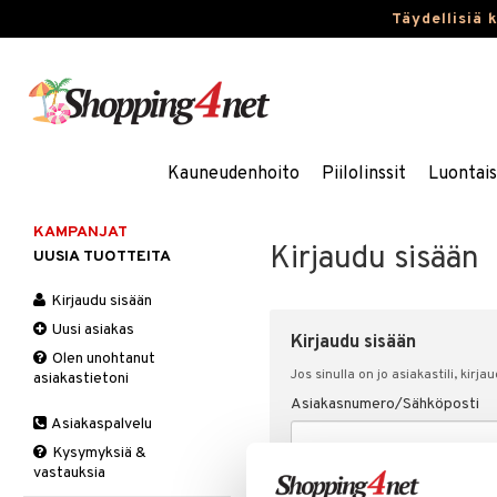
Täydellisiä 
Kauneudenhoito
Piilolinssit
Luontai
KAMPANJAT
Kirjaudu sisään
UUSIA TUOTTEITA
Kirjaudu sisään
Uusi asiakas
Kirjaudu sisään
Olen unohtanut
Jos sinulla on jo asiakastili, kirja
asiakastietoni
Asiakasnumero/Sähköposti
Asiakaspalvelu
Kysymyksiä &
vastauksia
Salasana