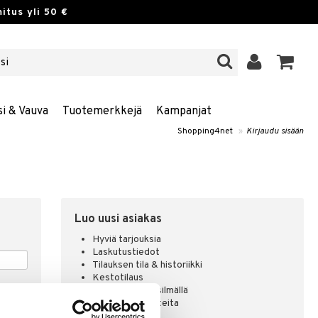
itus yli 50 €
si & Vauva
Tuotemerkkejä
Kampanjat
Shopping4net
»
Kirjaudu sisään
Luo uusi asiakas
Hyviä tarjouksia
Laskutustiedot
Tilauksen tila & historiikki
Kestotilaus
Pidä tuotteita silmällä
Arvostele tuotteita
Toivelistat