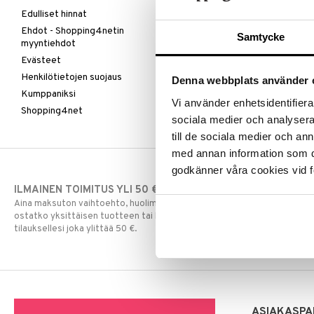
Edulliset hinnat
Ehdot - Shopping4netin
Samtycke
myyntiehdot
Evästeet
Henkilötietojen suojaus
Denna webbplats använder 
Kumppaniksi
Vi använder enhetsidentifierar
Shopping4net
sociala medier och analysera 
till de sociala medier och a
med annan information som du 
godkänner våra cookies vid f
ILMAINEN TOIMITUS YLI 50 €
NOPEAT TOI
Aina maksuton vaihtoehto, huolimatta siitä
Ennen kello 13.
ostatko yksittäisen tuotteen tai koko
normaalisti sa
tilauksellesi joka ylittää 50 €.
ASIAKASPA