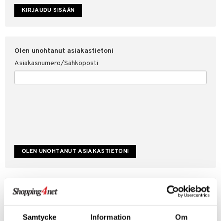
etojen suojaus
ksi
4net
Olen unohtanut asiakastietoni
Asiakasnumero/Sähköposti
Luo uusi asiakas
Hyviä tarjouksia
Laskutustiedot
Samtycke
Information
Om
Tilauksen tila & historiikki