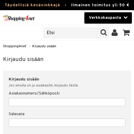
Täydellisiä kesävinkkejä
-
Ilmainen toimitus yli 50 €
Verkkokaupasta
JAT
Kauneudenhoito
UOTTEITA
Piilolinssit
Shopping4net
»
Kirjaudu sisään
u sisään
Luontaistuotteet
siakas
Kirjaudu sisään
Apteekki
nohtanut asiakastietoni
Kirjaudu sisään
Fitness
spalvelu
Jos sinulla on jo asiakastili, kirjaudu tästä.
Koti & Sisustus
Asiakasnumero/Sähköposti
ksiä & vastauksia
 hinnat
Lelut, Lapsi & Vauva
Salasana
Shopping4netin myyntiehdot
Tuotemerkkejä
Kampanjat