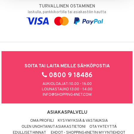
TURVALLINEN OSTAMINEN
laskulla, pankkikortilla tai asiakastilin kautta
SOITA TAI LAITA MEILLE SÄHKÖPOSTIA
0800 9 18486
AUKIOLOAJAT: 10.00 - 16.00
LOUNASTAUKO 13.00 - 14.00
INFO@SHOPPING4NET.COM
ASIAKASPALVELU
OMA PROFIILI
KYSYMYKSIÄ & VASTAUKSIA
OLEN UNOHTANUT ASIAKASTIETONI
OTA YHTEYTTÄ
EDULLISET HINNAT
EHDOT - SHOPPING4NETIN MYYNTIEHDOT