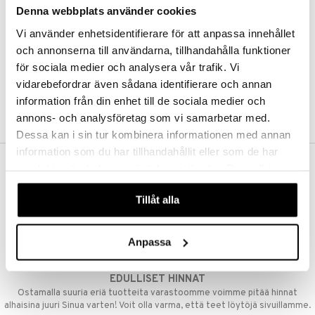
Denna webbplats använder cookies
Kestotilaus
Pidä tuotteita silmällä
Vi använder enhetsidentifierare för att anpassa innehållet
Arvostele tuotteita
Toivelistat
och annonserna till användarna, tillhandahålla funktioner
för sociala medier och analysera vår trafik. Vi
vidarebefordrar även sådana identifierare och annan
information från din enhet till de sociala medier och
LUO ASIAKAS
annons- och analysföretag som vi samarbetar med.
Dessa kan i sin tur kombinera informationen med annan
information som du har tillhandahållit eller som de har
samlat in när du har använt deras tjänster. Du godkänner
ILMAINEN TOIMITUS YLI 50 €
våra cookies vid fortsatt användande av vår webbplats.
Aina maksuton vaihtoehto, huolimatta siitä ostatko yksittäisen
Tillåt alla
tuotteen tai koko tilauksellesi joka ylittää 50 €.
NOPEAT TOIMITUKSET
Anpassa
Ennen kello 13.00 tehdyt tilaukset lähetetään normaalisti samana
päivänä
EDULLISET HINNAT
Ostamalla suuria eriä tuotteita varastoomme voimme pitää hinnat
alhaisina juuri Sinua varten! Voit olla varma, että teet löytöjä sivuillamme.