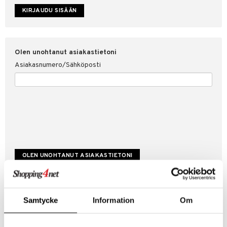
etojen suojaus
ksi
4net
Olen unohtanut asiakastietoni
Asiakasnumero/Sähköposti
Luo uusi asiakas
Samtycke
Information
Om
Hyviä tarjouksia
Laskutustiedot
Tilauksen tila & historiikki