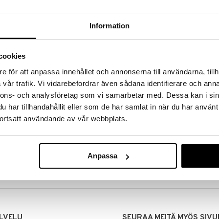
Information
cookies
e för att anpassa innehållet och annonserna till användarna, tillh
vår trafik. Vi vidarebefordrar även sådana identifierare och anna
nnons- och analysföretag som vi samarbetar med. Dessa kan i sin
har tillhandahållit eller som de har samlat in när du har använt
ortsatt användande av vår webbplats.
MITUKSET
EDULLISET HINNAT
00 tehdyt tilaukset lähetetään
Ostamalla suuria eriä tuotteita 
mana päivänä
voimme pitää hinnat alhaisina juuri
Anpassa
Voit olla varma, että teet löytöjä 
LVELU
SEURAA MEITÄ MYÖS SIVU