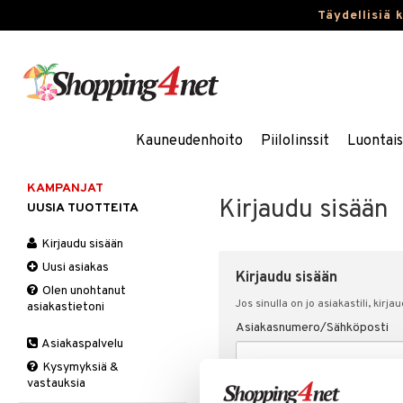
Täydellisiä 
Kauneudenhoito
Piilolinssit
Luontai
KAMPANJAT
Kirjaudu sisään
UUSIA TUOTTEITA
Kirjaudu sisään
Uusi asiakas
Kirjaudu sisään
Olen unohtanut
Jos sinulla on jo asiakastili, kirja
asiakastietoni
Asiakasnumero/Sähköposti
Asiakaspalvelu
Kysymyksiä &
vastauksia
Salasana