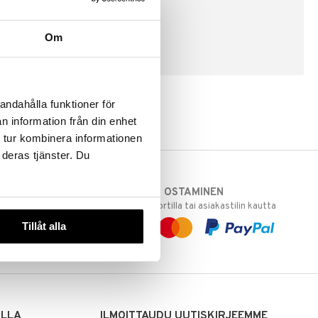
Om
LUO ASIAKAS
andahålla funktioner för
n information från din enhet
 tur kombinera informationen
 deras tjänster. Du
TURVALLINEN OSTAMINEN
varastoomme
laskulla, pankkikortilla tai asiakastilin kautta
 Sinua varten!
Tillåt alla
sivuillamme.
ILLA
ILMOITTAUDU UUTISKIRJEEMME