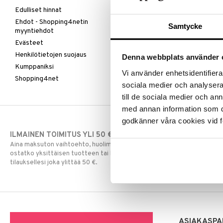
Edulliset hinnat
Ehdot - Shopping4netin
Samtycke
myyntiehdot
Evästeet
Henkilötietojen suojaus
Denna webbplats använder 
Kumppaniksi
Vi använder enhetsidentifierar
Shopping4net
sociala medier och analysera 
till de sociala medier och a
med annan information som du 
godkänner våra cookies vid f
ILMAINEN TOIMITUS YLI 50 €
NOPEAT TOI
Aina maksuton vaihtoehto, huolimatta siitä
Ennen kello 13.
ostatko yksittäisen tuotteen tai koko
normaalisti sa
tilauksellesi joka ylittää 50 €.
ASIAKASPA