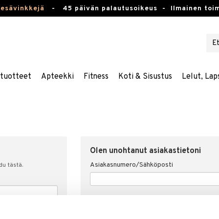
kesävinkkejä
-
45 päivän palautusoikeus -
Ilmainen toim
stuotteet
Apteekki
Fitness
Koti & Sisustus
Lelut, Lap
Olen unohtanut asiakastietoni
Asiakasnumero/Sähköposti
udu tästä.