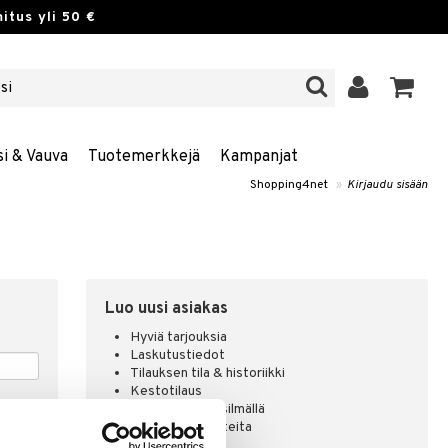
itus yli 50 €
si & Vauva
Tuotemerkkejä
Kampanjat
Shopping4net
»
Kirjaudu sisään
Luo uusi asiakas
Hyviä tarjouksia
Laskutustiedot
Tilauksen tila & historiikki
Kestotilaus
Pidä tuotteita silmällä
Arvostele tuotteita
Toivelistat