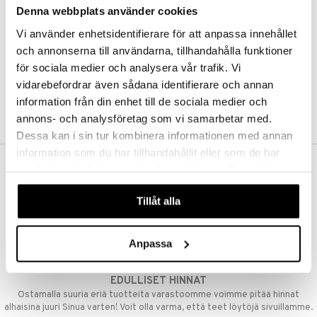
Denna webbplats använder cookies
Kestotilaus
Pidä tuotteita silmällä
Vi använder enhetsidentifierare för att anpassa innehållet
Arvostele tuotteita
Toivelistat
och annonserna till användarna, tillhandahålla funktioner
för sociala medier och analysera vår trafik. Vi
vidarebefordrar även sådana identifierare och annan
information från din enhet till de sociala medier och
LUO ASIAKAS
annons- och analysföretag som vi samarbetar med.
Dessa kan i sin tur kombinera informationen med annan
information som du har tillhandahållit eller som de har
samlat in när du har använt deras tjänster. Du godkänner
ILMAINEN TOIMITUS YLI 50 €
våra cookies vid fortsatt användande av vår webbplats.
Aina maksuton vaihtoehto, huolimatta siitä ostatko yksittäisen
Tillåt alla
tuotteen tai koko tilauksellesi joka ylittää 50 €.
NOPEAT TOIMITUKSET
Anpassa
Ennen kello 13.00 tehdyt tilaukset lähetetään normaalisti samana
päivänä
EDULLISET HINNAT
Ostamalla suuria eriä tuotteita varastoomme voimme pitää hinnat
alhaisina juuri Sinua varten! Voit olla varma, että teet löytöjä sivuillamme.