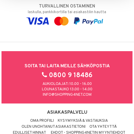
TURVALLINEN OSTAMINEN
laskulla, pankkikortilla tai asiakastilin kautta
SOITA TAI LAITA MEILLE SÄHKÖPOSTIA
0800 9 18486
AUKIOLOAJAT: 10.00 - 16.00
LOUNASTAUKO 13.00 - 14.00
INFO@SHOPPING4NET.COM
ASIAKASPALVELU
OMA PROFIILI
KYSYMYKSIÄ & VASTAUKSIA
OLEN UNOHTANUT ASIAKASTIETONI
OTA YHTEYTTÄ
EDULLISET HINNAT
EHDOT - SHOPPING4NETIN MYYNTIEHDOT