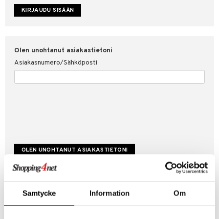
etojen suojaus
ksi
4net
Olen unohtanut asiakastietoni
Asiakasnumero/Sähköposti
Luo uusi asiakas
Samtycke
Information
Om
Hyviä tarjouksia
Laskutustiedot
Tilauksen tila & historiikki