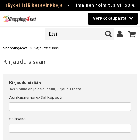
Täydellisiä kesävinkkejä
-
Ilmainen toimitus yli 50 €
Verkkokaupasta
JAT
Kauneudenhoito
UOTTEITA
Piilolinssit
Shopping4net
»
Kirjaudu sisään
u sisään
Luontaistuotteet
siakas
Kirjaudu sisään
Apteekki
nohtanut asiakastietoni
Kirjaudu sisään
Fitness
spalvelu
Jos sinulla on jo asiakastili, kirjaudu tästä.
Koti & Sisustus
Asiakasnumero/Sähköposti
ksiä & vastauksia
 hinnat
Lelut, Lapsi & Vauva
Salasana
Shopping4netin myyntiehdot
Tuotemerkkejä
Kampanjat