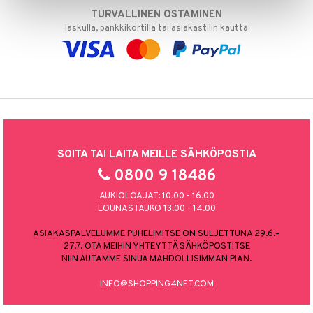
TURVALLINEN OSTAMINEN
laskulla, pankkikortilla tai asiakastilin kautta
SOITA TAI LAITA MEILLE SÄHKÖPOSTIA
0800 9 18486
AUKIOLOAJAT: 10.00 - 16.00
LOUNASTAUKO 13.00 - 14.00
ASIAKASPALVELUMME PUHELIMITSE ON SULJETTUNA 29.6.–
27.7. OTA MEIHIN YHTEYTTÄ SÄHKÖPOSTITSE
NIIN AUTAMME SINUA MAHDOLLISIMMAN PIAN.
INFO@SHOPPING4NET.COM