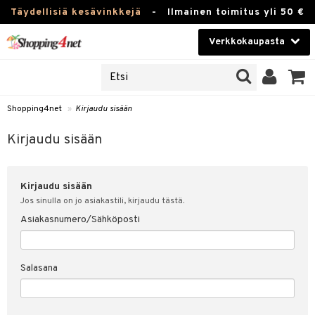
Täydellisiä kesävinkkejä
-
Ilmainen toimitus yli 50 €
Verkkokaupasta
JAT
Kauneudenhoito
UOTTEITA
Piilolinssit
Shopping4net
»
Kirjaudu sisään
u sisään
Luontaistuotteet
siakas
Kirjaudu sisään
Apteekki
nohtanut asiakastietoni
Kirjaudu sisään
Fitness
spalvelu
Jos sinulla on jo asiakastili, kirjaudu tästä.
Koti & Sisustus
Asiakasnumero/Sähköposti
ksiä & vastauksia
 hinnat
Lelut, Lapsi & Vauva
Salasana
Shopping4netin myyntiehdot
Tuotemerkkejä
Kampanjat