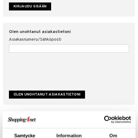
etojen suojaus
ksi
4net
Olen unohtanut asiakastietoni
Asiakasnumero/Sähköposti
Luo uusi asiakas
Hyviä tarjouksia
Laskutustiedot
Samtycke
Information
Om
Tilauksen tila & historiikki