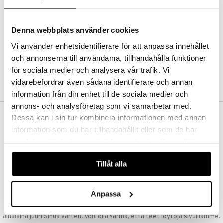
Kestotilaus
Pidä tuotteita silmällä
Arvostele tuotteita
Denna webbplats använder cookies
Toivelistat
Vi använder enhetsidentifierare för att anpassa innehållet
och annonserna till användarna, tillhandahålla funktioner
för sociala medier och analysera vår trafik. Vi
LUO ASIAKAS
vidarebefordrar även sådana identifierare och annan
information från din enhet till de sociala medier och
annons- och analysföretag som vi samarbetar med.
Dessa kan i sin tur kombinera informationen med annan
ILMAINEN TOIMITUS YLI 50 €
information som du har tillhandahållit eller som de har
Aina maksuton vaihtoehto, huolimatta siitä ostatko yksittäisen
samlat in när du har använt deras tjänster. Du godkänner
tuotteen tai koko tilauksellesi joka ylittää 50 €.
våra cookies vid fortsatt användande av vår webbplats.
NOPEAT TOIMITUKSET
Tillåt alla
Ennen kello 13.00 tehdyt tilaukset lähetetään normaalisti samana
päivänä
Anpassa
EDULLISET HINNAT
Ostamalla suuria eriä tuotteita varastoomme voimme pitää hinnat
alhaisina juuri Sinua varten! Voit olla varma, että teet löytöjä sivuillamme.