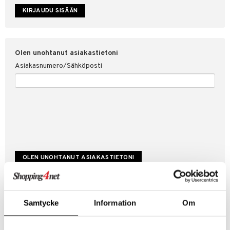
etojen suojaus
ksi
4net
Olen unohtanut asiakastietoni
Asiakasnumero/Sähköposti
Luo uusi asiakas
Samtycke
Information
Om
Hyviä tarjouksia
Laskutustiedot
Tilauksen tila & historiikki