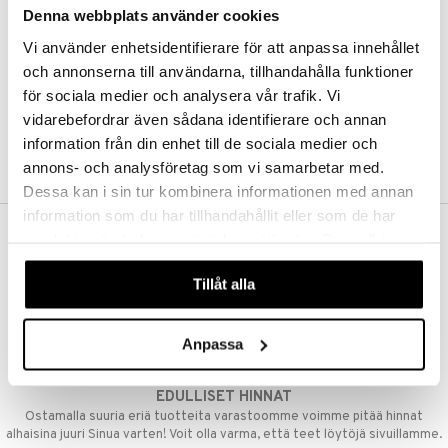
Denna webbplats använder cookies
Kestotilaus
Pidä tuotteita silmällä
Vi använder enhetsidentifierare för att anpassa innehållet
Arvostele tuotteita
Toivelistat
och annonserna till användarna, tillhandahålla funktioner
för sociala medier och analysera vår trafik. Vi
vidarebefordrar även sådana identifierare och annan
information från din enhet till de sociala medier och
LUO ASIAKAS
annons- och analysföretag som vi samarbetar med.
Dessa kan i sin tur kombinera informationen med annan
information som du har tillhandahållit eller som de har
samlat in när du har använt deras tjänster. Du godkänner
ILMAINEN TOIMITUS YLI 50 €
våra cookies vid fortsatt användande av vår webbplats.
Aina maksuton vaihtoehto, huolimatta siitä ostatko yksittäisen
Tillåt alla
tuotteen tai koko tilauksellesi joka ylittää 50 €.
NOPEAT TOIMITUKSET
Anpassa
Ennen kello 13.00 tehdyt tilaukset lähetetään normaalisti samana
päivänä
EDULLISET HINNAT
Ostamalla suuria eriä tuotteita varastoomme voimme pitää hinnat
alhaisina juuri Sinua varten! Voit olla varma, että teet löytöjä sivuillamme.