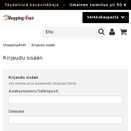
Täydellisiä kesävinkkejä
-
Ilmainen toimitus yli 50 €
Verkkokaupasta
JAT
Kauneudenhoito
UOTTEITA
Piilolinssit
Shopping4net
»
Kirjaudu sisään
u sisään
Luontaistuotteet
siakas
Kirjaudu sisään
Apteekki
nohtanut asiakastietoni
Kirjaudu sisään
Fitness
spalvelu
Jos sinulla on jo asiakastili, kirjaudu tästä.
Koti & Sisustus
Asiakasnumero/Sähköposti
ksiä & vastauksia
 hinnat
Lelut, Lapsi & Vauva
Salasana
Shopping4netin myyntiehdot
Tuotemerkkejä
Kampanjat