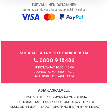
TURVALLINEN OSTAMINEN
laskulla, pankkikortilla tai asiakastilin kautta
SOITA TAI LAITA MEILLE SÄHKÖPOSTIA
0800 9 18486
AUKIOLOAJAT: 10.00 - 16.00
LOUNASTAUKO 13.00 - 14.00
INFO@SHOPPING4NET.COM
ASIAKASPALVELU
OMA PROFIILI
KYSYMYKSIÄ & VASTAUKSIA
OLEN UNOHTANUT ASIAKASTIETONI
OTA YHTEYTTÄ
EDULLISET HINNAT
EHDOT - SHOPPING4NETIN MYYNTIEHDOT