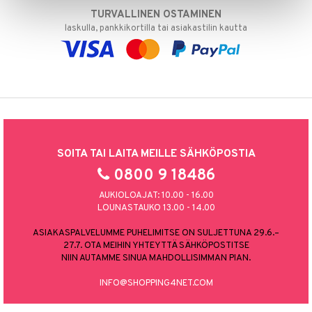
TURVALLINEN OSTAMINEN
laskulla, pankkikortilla tai asiakastilin kautta
SOITA TAI LAITA MEILLE SÄHKÖPOSTIA
0800 9 18486
AUKIOLOAJAT: 10.00 - 16.00
LOUNASTAUKO 13.00 - 14.00
ASIAKASPALVELUMME PUHELIMITSE ON SULJETTUNA 29.6.–
27.7. OTA MEIHIN YHTEYTTÄ SÄHKÖPOSTITSE
NIIN AUTAMME SINUA MAHDOLLISIMMAN PIAN.
INFO@SHOPPING4NET.COM