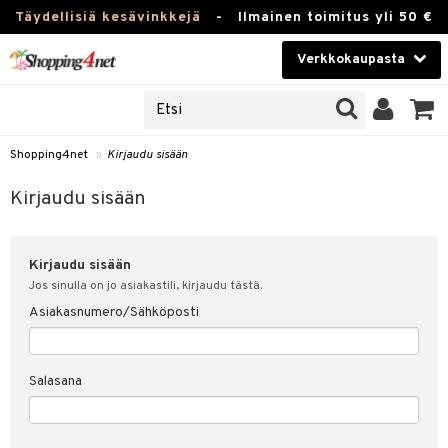
Täydellisiä kesävinkkejä
-
Ilmainen toimitus yli 50 €
Verkkokaupasta
JAT
Kauneudenhoito
UOTTEITA
Piilolinssit
Shopping4net
»
Kirjaudu sisään
u sisään
Luontaistuotteet
siakas
Kirjaudu sisään
Apteekki
nohtanut asiakastietoni
Kirjaudu sisään
Fitness
spalvelu
Jos sinulla on jo asiakastili, kirjaudu tästä.
Koti & Sisustus
Asiakasnumero/Sähköposti
ksiä & vastauksia
 hinnat
Lelut, Lapsi & Vauva
Salasana
Shopping4netin myyntiehdot
Tuotemerkkejä
Kampanjat