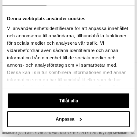
Kestotilaus
Pidä tuotteita silmällä
Arvostele tuotteita
Denna webbplats använder cookies
Toivelistat
Vi använder enhetsidentifierare för att anpassa innehållet
och annonserna till användarna, tillhandahålla funktioner
för sociala medier och analysera vår trafik. Vi
LUO ASIAKAS
vidarebefordrar även sådana identifierare och annan
information från din enhet till de sociala medier och
annons- och analysföretag som vi samarbetar med.
Dessa kan i sin tur kombinera informationen med annan
ILMAINEN TOIMITUS YLI 50 €
information som du har tillhandahållit eller som de har
Aina maksuton vaihtoehto, huolimatta siitä ostatko yksittäisen
samlat in när du har använt deras tjänster. Du godkänner
tuotteen tai koko tilauksellesi joka ylittää 50 €.
våra cookies vid fortsatt användande av vår webbplats.
NOPEAT TOIMITUKSET
Tillåt alla
Ennen kello 13.00 tehdyt tilaukset lähetetään normaalisti samana
päivänä
Anpassa
EDULLISET HINNAT
Ostamalla suuria eriä tuotteita varastoomme voimme pitää hinnat
alhaisina juuri Sinua varten! Voit olla varma, että teet löytöjä sivuillamme.