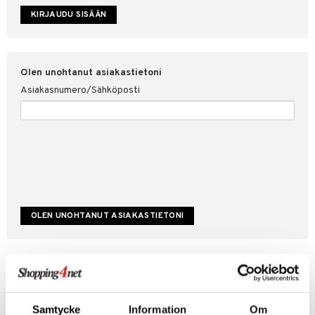
etojen suojaus
ksi
4net
Olen unohtanut asiakastietoni
Asiakasnumero/Sähköposti
Luo uusi asiakas
Hyviä tarjouksia
Laskutustiedot
Samtycke
Information
Om
Tilauksen tila & historiikki