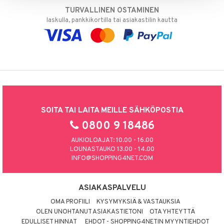
TURVALLINEN OSTAMINEN
laskulla, pankkikortilla tai asiakastilin kautta
SOITA TAI LAITA MEILLE SÄHKÖPOSTIA
0800 9 18486
AUKIOLOAJAT: 10.00 - 16.00
LOUNASTAUKO 13.00 - 14.00
INFO@SHOPPING4NET.COM
ASIAKASPALVELU
OMA PROFIILI
KYSYMYKSIÄ & VASTAUKSIA
OLEN UNOHTANUT ASIAKASTIETONI
OTA YHTEYTTÄ
EDULLISET HINNAT
EHDOT - SHOPPING4NETIN MYYNTIEHDOT