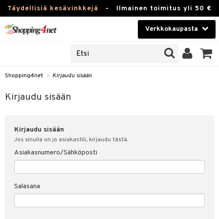
Täydellisiä kesävinkkejä
-
Ilmainen toimitus yli 50 €
Verkkokaupasta
JAT
Kauneudenhoito
UOTTEITA
Piilolinssit
Shopping4net
»
Kirjaudu sisään
u sisään
Luontaistuotteet
siakas
Kirjaudu sisään
Apteekki
nohtanut asiakastietoni
Kirjaudu sisään
Fitness
spalvelu
Jos sinulla on jo asiakastili, kirjaudu tästä.
Koti & Sisustus
Asiakasnumero/Sähköposti
ksiä & vastauksia
 hinnat
Lelut, Lapsi & Vauva
Salasana
Shopping4netin myyntiehdot
Tuotemerkkejä
Kampanjat