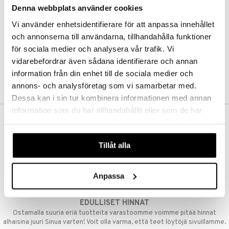
Denna webbplats använder cookies
Kestotilaus
Pidä tuotteita silmällä
Vi använder enhetsidentifierare för att anpassa innehållet
Arvostele tuotteita
Toivelistat
och annonserna till användarna, tillhandahålla funktioner
för sociala medier och analysera vår trafik. Vi
vidarebefordrar även sådana identifierare och annan
information från din enhet till de sociala medier och
LUO ASIAKAS
annons- och analysföretag som vi samarbetar med.
Dessa kan i sin tur kombinera informationen med annan
information som du har tillhandahållit eller som de har
samlat in när du har använt deras tjänster. Du godkänner
ILMAINEN TOIMITUS YLI 50 €
våra cookies vid fortsatt användande av vår webbplats.
Aina maksuton vaihtoehto, huolimatta siitä ostatko yksittäisen
Tillåt alla
tuotteen tai koko tilauksellesi joka ylittää 50 €.
NOPEAT TOIMITUKSET
Anpassa
Ennen kello 13.00 tehdyt tilaukset lähetetään normaalisti samana
päivänä
EDULLISET HINNAT
Ostamalla suuria eriä tuotteita varastoomme voimme pitää hinnat
alhaisina juuri Sinua varten! Voit olla varma, että teet löytöjä sivuillamme.