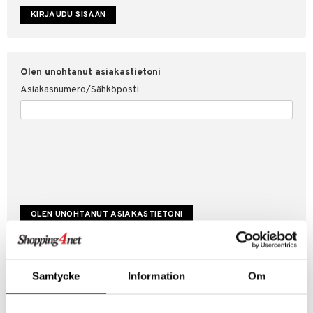
etojen suojaus
ksi
4net
Olen unohtanut asiakastietoni
Asiakasnumero/Sähköposti
Luo uusi asiakas
Samtycke
Information
Om
Hyviä tarjouksia
Laskutustiedot
Tilauksen tila & historiikki