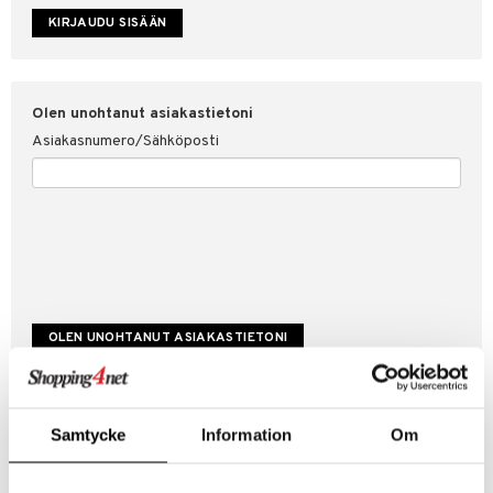
etojen suojaus
ksi
4net
Olen unohtanut asiakastietoni
Asiakasnumero/Sähköposti
Luo uusi asiakas
Samtycke
Information
Om
Hyviä tarjouksia
Laskutustiedot
Tilauksen tila & historiikki