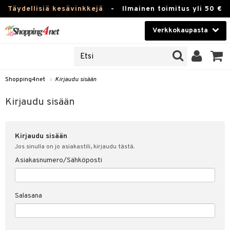
Täydellisiä kesävinkkejä
-
Ilmainen toimitus yli 50 €
Verkkokaupasta
JAT
Kauneudenhoito
UOTTEITA
Piilolinssit
Shopping4net
»
Kirjaudu sisään
u sisään
Luontaistuotteet
siakas
Kirjaudu sisään
Apteekki
nohtanut asiakastietoni
Kirjaudu sisään
Fitness
spalvelu
Jos sinulla on jo asiakastili, kirjaudu tästä.
Koti & Sisustus
Asiakasnumero/Sähköposti
ksiä & vastauksia
 hinnat
Lelut, Lapsi & Vauva
Salasana
Shopping4netin myyntiehdot
Tuotemerkkejä
Kampanjat