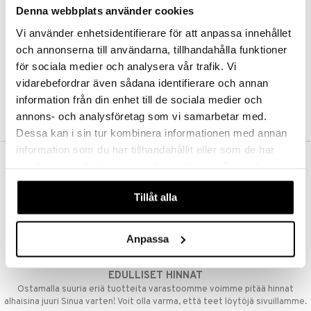
Denna webbplats använder cookies
Kestotilaus
Pidä tuotteita silmällä
Vi använder enhetsidentifierare för att anpassa innehållet
Arvostele tuotteita
Toivelistat
och annonserna till användarna, tillhandahålla funktioner
för sociala medier och analysera vår trafik. Vi
vidarebefordrar även sådana identifierare och annan
information från din enhet till de sociala medier och
LUO ASIAKAS
annons- och analysföretag som vi samarbetar med.
Dessa kan i sin tur kombinera informationen med annan
information som du har tillhandahållit eller som de har
samlat in när du har använt deras tjänster. Du godkänner
ILMAINEN TOIMITUS YLI 50 €
våra cookies vid fortsatt användande av vår webbplats.
Aina maksuton vaihtoehto, huolimatta siitä ostatko yksittäisen
Tillåt alla
tuotteen tai koko tilauksellesi joka ylittää 50 €.
NOPEAT TOIMITUKSET
Anpassa
Ennen kello 13.00 tehdyt tilaukset lähetetään normaalisti samana
päivänä
EDULLISET HINNAT
Ostamalla suuria eriä tuotteita varastoomme voimme pitää hinnat
alhaisina juuri Sinua varten! Voit olla varma, että teet löytöjä sivuillamme.