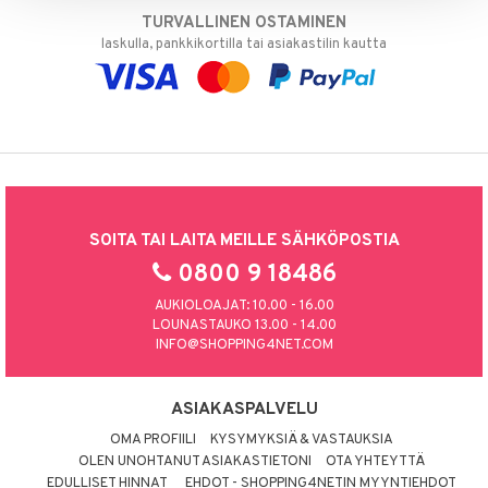
TURVALLINEN OSTAMINEN
laskulla, pankkikortilla tai asiakastilin kautta
SOITA TAI LAITA MEILLE SÄHKÖPOSTIA
0800 9 18486
AUKIOLOAJAT: 10.00 - 16.00
LOUNASTAUKO 13.00 - 14.00
INFO@SHOPPING4NET.COM
ASIAKASPALVELU
OMA PROFIILI
KYSYMYKSIÄ & VASTAUKSIA
OLEN UNOHTANUT ASIAKASTIETONI
OTA YHTEYTTÄ
EDULLISET HINNAT
EHDOT - SHOPPING4NETIN MYYNTIEHDOT