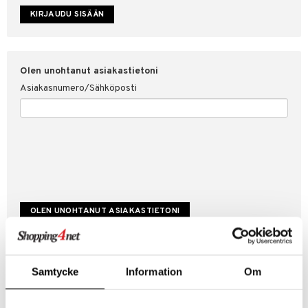
etojen suojaus
ksi
4net
Olen unohtanut asiakastietoni
Asiakasnumero/Sähköposti
Luo uusi asiakas
Samtycke
Information
Om
Hyviä tarjouksia
Laskutustiedot
Tilauksen tila & historiikki