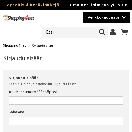
Täydellisiä kesävinkkejä
-
Ilmainen toimitus yli 50 €
Verkkokaupasta
JAT
Kauneudenhoito
UOTTEITA
Piilolinssit
Shopping4net
»
Kirjaudu sisään
u sisään
Luontaistuotteet
siakas
Kirjaudu sisään
Apteekki
nohtanut asiakastietoni
Kirjaudu sisään
Fitness
spalvelu
Jos sinulla on jo asiakastili, kirjaudu tästä.
Koti & Sisustus
Asiakasnumero/Sähköposti
ksiä & vastauksia
 hinnat
Lelut, Lapsi & Vauva
Salasana
Shopping4netin myyntiehdot
Tuotemerkkejä
Kampanjat