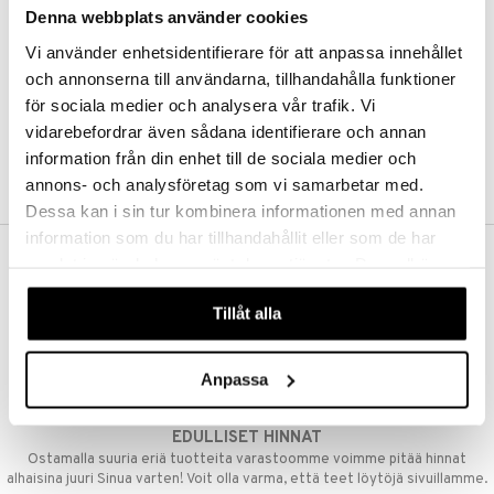
Denna webbplats använder cookies
Kestotilaus
Pidä tuotteita silmällä
Vi använder enhetsidentifierare för att anpassa innehållet
Arvostele tuotteita
Toivelistat
och annonserna till användarna, tillhandahålla funktioner
för sociala medier och analysera vår trafik. Vi
vidarebefordrar även sådana identifierare och annan
information från din enhet till de sociala medier och
LUO ASIAKAS
annons- och analysföretag som vi samarbetar med.
Dessa kan i sin tur kombinera informationen med annan
information som du har tillhandahållit eller som de har
samlat in när du har använt deras tjänster. Du godkänner
ILMAINEN TOIMITUS YLI 50 €
våra cookies vid fortsatt användande av vår webbplats.
Aina maksuton vaihtoehto, huolimatta siitä ostatko yksittäisen
Tillåt alla
tuotteen tai koko tilauksellesi joka ylittää 50 €.
NOPEAT TOIMITUKSET
Anpassa
Ennen kello 13.00 tehdyt tilaukset lähetetään normaalisti samana
päivänä
EDULLISET HINNAT
Ostamalla suuria eriä tuotteita varastoomme voimme pitää hinnat
alhaisina juuri Sinua varten! Voit olla varma, että teet löytöjä sivuillamme.