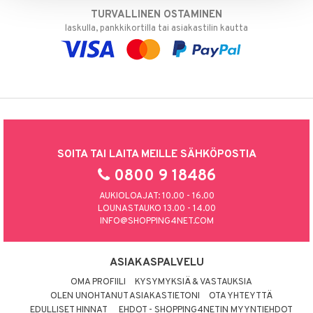
TURVALLINEN OSTAMINEN
laskulla, pankkikortilla tai asiakastilin kautta
SOITA TAI LAITA MEILLE SÄHKÖPOSTIA
0800 9 18486
AUKIOLOAJAT: 10.00 - 16.00
LOUNASTAUKO 13.00 - 14.00
INFO@SHOPPING4NET.COM
ASIAKASPALVELU
OMA PROFIILI
KYSYMYKSIÄ & VASTAUKSIA
OLEN UNOHTANUT ASIAKASTIETONI
OTA YHTEYTTÄ
EDULLISET HINNAT
EHDOT - SHOPPING4NETIN MYYNTIEHDOT