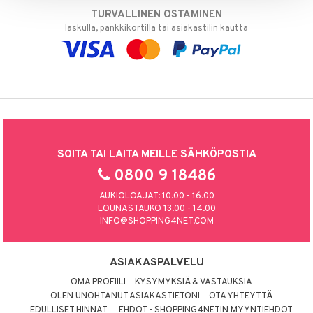
TURVALLINEN OSTAMINEN
laskulla, pankkikortilla tai asiakastilin kautta
SOITA TAI LAITA MEILLE SÄHKÖPOSTIA
0800 9 18486
AUKIOLOAJAT: 10.00 - 16.00
LOUNASTAUKO 13.00 - 14.00
INFO@SHOPPING4NET.COM
ASIAKASPALVELU
OMA PROFIILI
KYSYMYKSIÄ & VASTAUKSIA
OLEN UNOHTANUT ASIAKASTIETONI
OTA YHTEYTTÄ
EDULLISET HINNAT
EHDOT - SHOPPING4NETIN MYYNTIEHDOT