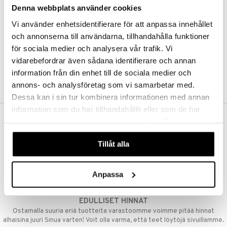
Denna webbplats använder cookies
Kestotilaus
Pidä tuotteita silmällä
Vi använder enhetsidentifierare för att anpassa innehållet
Arvostele tuotteita
Toivelistat
och annonserna till användarna, tillhandahålla funktioner
för sociala medier och analysera vår trafik. Vi
vidarebefordrar även sådana identifierare och annan
information från din enhet till de sociala medier och
LUO ASIAKAS
annons- och analysföretag som vi samarbetar med.
Dessa kan i sin tur kombinera informationen med annan
information som du har tillhandahållit eller som de har
samlat in när du har använt deras tjänster. Du godkänner
ILMAINEN TOIMITUS YLI 50 €
våra cookies vid fortsatt användande av vår webbplats.
Aina maksuton vaihtoehto, huolimatta siitä ostatko yksittäisen
Tillåt alla
tuotteen tai koko tilauksellesi joka ylittää 50 €.
NOPEAT TOIMITUKSET
Anpassa
Ennen kello 13.00 tehdyt tilaukset lähetetään normaalisti samana
päivänä
EDULLISET HINNAT
Ostamalla suuria eriä tuotteita varastoomme voimme pitää hinnat
alhaisina juuri Sinua varten! Voit olla varma, että teet löytöjä sivuillamme.