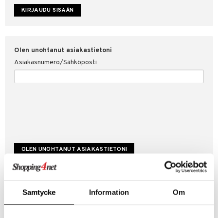
etojen suojaus
ksi
4net
Olen unohtanut asiakastietoni
Asiakasnumero/Sähköposti
Luo uusi asiakas
Samtycke
Information
Om
Hyviä tarjouksia
Laskutustiedot
Tilauksen tila & historiikki