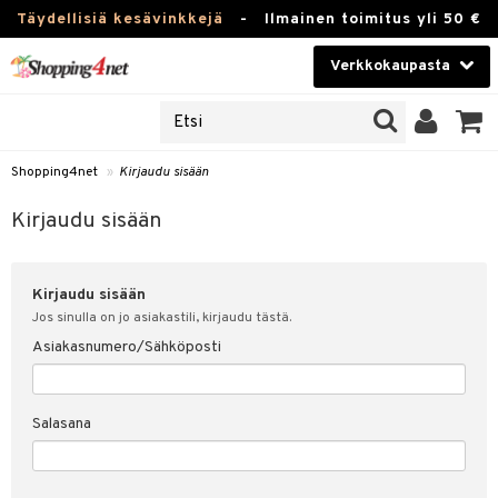
Täydellisiä kesävinkkejä
-
Ilmainen toimitus yli 50 €
Verkkokaupasta
JAT
Kauneudenhoito
UOTTEITA
Piilolinssit
Shopping4net
»
Kirjaudu sisään
u sisään
Luontaistuotteet
siakas
Kirjaudu sisään
Apteekki
nohtanut asiakastietoni
Kirjaudu sisään
Fitness
spalvelu
Jos sinulla on jo asiakastili, kirjaudu tästä.
Koti & Sisustus
Asiakasnumero/Sähköposti
ksiä & vastauksia
 hinnat
Lelut, Lapsi & Vauva
Salasana
Shopping4netin myyntiehdot
Tuotemerkkejä
Kampanjat