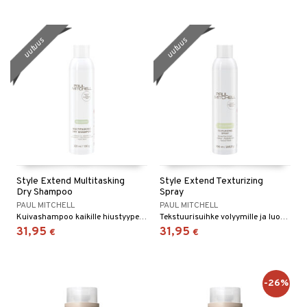
uutuus
uutuus
Style Extend Multitasking
Style Extend Texturizing
Dry Shampoo
Spray
PAUL MITCHELL
PAUL MITCHELL
Kuivashampoo kaikille hiustyypeille, jossa on gourmand-tuoksu.
Tekstuurisuihke volyymille ja luonnolliselle viimeistelylle
31,95
31,95
€
€
-26%