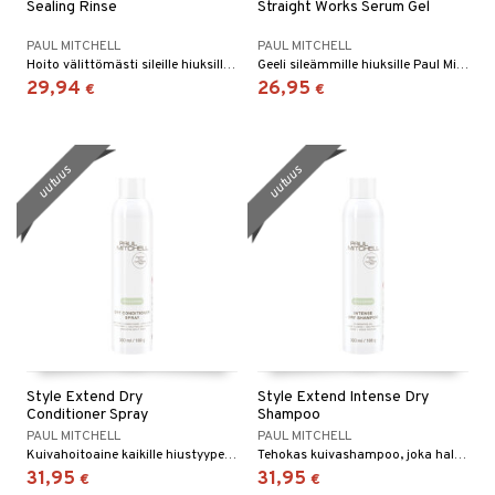
Sealing Rinse
Straight Works Serum Gel
PAUL MITCHELL
PAUL MITCHELL
Hoito välittömästi sileille hiuksille - Paul Mitchelliltä
Geeli sileämmille hiuksille Paul Mitchelliltä.
29,94
26,95
€
€
uutuus
uutuus
Style Extend Dry
Style Extend Intense Dry
Conditioner Spray
Shampoo
PAUL MITCHELL
PAUL MITCHELL
Kuivahoitoaine kaikille hiustyypeille, jossa on lämmin, gourmand-tuoksu.
Tehokas kuivashampoo, joka hallitsee öljyisyyttä tehokkaasti.
31,95
31,95
€
€