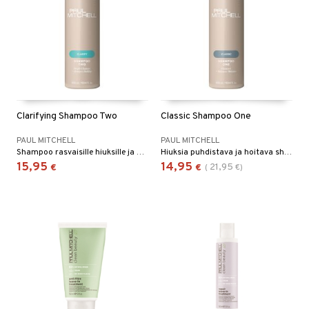
kkivoide
teutus & Soujaus
 verkkokaupasta
tevoide
ranajo & Ihonpuhdistus
justusvoide
kipuna
teri
Clarifying Shampoo Two
Classic Shampoo One
siväri
PAUL MITCHELL
PAUL MITCHELL
mänrajauskynät
Shampoo rasvaisille hiuksille ja hiuspohjalle, syväpuhdistaa ja antaa täyteläisyyttä.
Hiuksia puhdistava ja hoitava shampoo.
15,95
14,95
21,95
€
€
(
€
)