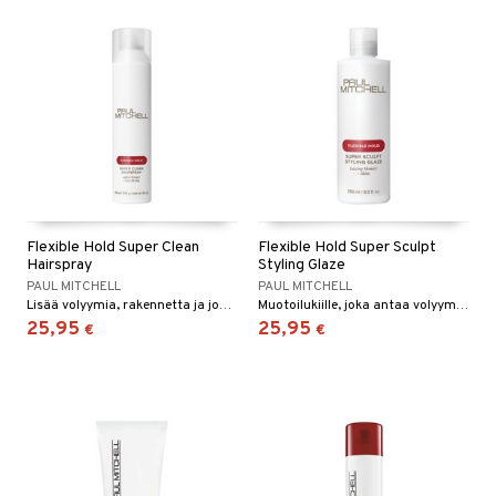
Flexible Hold Super Clean
Flexible Hold Super Sculpt
Hairspray
Styling Glaze
PAUL MITCHELL
PAUL MITCHELL
Lisää volyymia, rakennetta ja joustavaa pitoa sekä loistavaa kiiltoa.
Muotoilukiille, joka antaa volyymia ja kiiltoa, sopii hienosti föönatuille kampauksille.
25,95
25,95
€
€