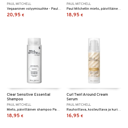
PAUL MITCHELL
PAUL MITCHELL
Vegaaninen volyymisuihke - Paul Mitchell
Paul Mitchellin mieto, päivittäinen hoitoaine
20,95
18,95
€
€
Clear Sensitive Essential
Curl Twirl Around Cream
Shampoo
Serum
PAUL MITCHELL
PAUL MITCHELL
Mieto, päivittäinen shampoo Paul Mitchelliltä.
Rauhoittava, kosteuttava ja kurittomat kiharat kesyttävä voide.
18,95
16,95
€
€