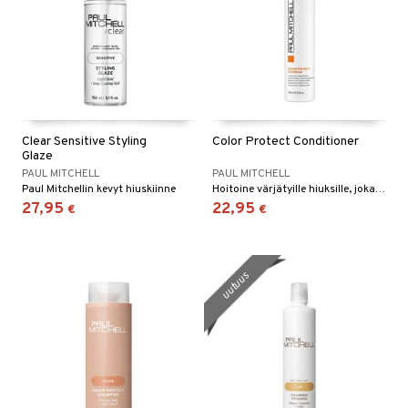
Clear Sensitive Styling
Color Protect Conditioner
Glaze
PAUL MITCHELL
PAUL MITCHELL
Paul Mitchellin kevyt hiuskiinne
Hoitoine värjätyille hiuksille, joka selvittää ja korjaa sekä ylläpitää väriä.
27,95
22,95
€
€
uutuus