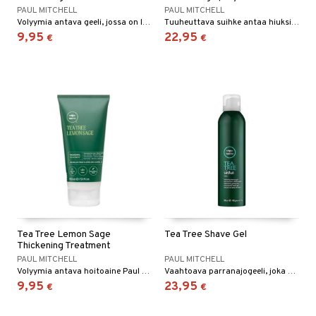
PAUL MITCHELL
PAUL MITCHELL
Volyymia antava geeli, jossa on lämpösuoja, Paul Mitchelliltä
Tuuheuttava suihke antaa hiuksiin täyteläisyyttä ja UV-suojan.
9,95
22,95
€
€
Tea Tree Lemon Sage
Tea Tree Shave Gel
Thickening Treatment
PAUL MITCHELL
PAUL MITCHELL
Volyymia antava hoitoaine Paul Mitchelliltä
Vaahtoava parranajogeeli, joka kosteuttaa ja suojaa ihoa parranajon yhteydessä.
9,95
23,95
€
€