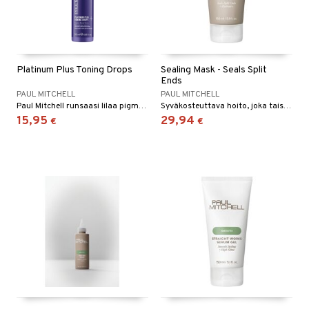
Platinum Plus Toning Drops
Sealing Mask - Seals Split
Ends
PAUL MITCHELL
PAUL MITCHELL
Paul Mitchell runsaasi lilaa pigmenttiä sisältävät tipat viilentävät lämpimiä, keltaisia ja messingin sävyjä
Syväkosteuttava hoito, joka taistelee pörröisyyttä vastaan ja sulkee latvat, Paul Mitchelliltä.
15,95
29,94
€
€