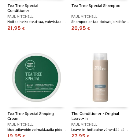
Tea Tree Special
Tea Tree Special Shampoo
Conditioner
PAUL MITCHELL
PAUL MITCHELL
Hoitoaine kosteuttaa, vahvistaa vaurioitunutta hiusta ja ennaltaehkäisee latvojen kulumista.
Shampoo antaa eloisat ja kiiltävät hiukset ja jättää ihanan laventelin tuoksun.
21,95
20,95
€
€
Tea Tree Special Shaping
The Conditioner - Original
Cream
Leave-In
PAUL MITCHELL
PAUL MITCHELL
Muotoiluvoide voimakkaalla pidolla ja mattaisella lopputuloksella.
Leave-in-hoitoaine vähentää sähkoisyyttä ja estää hiusten kuivumista.
19,95
27,95
€
€