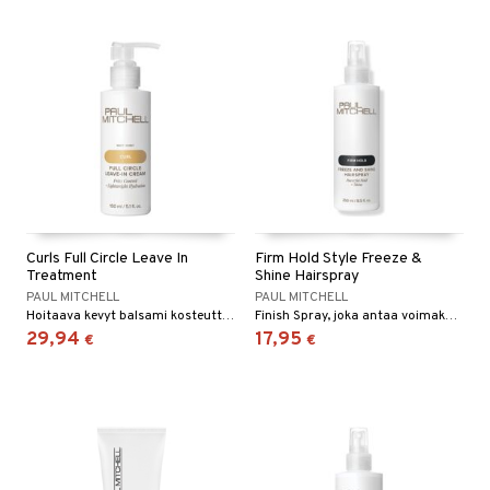
Curls Full Circle Leave In
Firm Hold Style Freeze &
Treatment
Shine Hairspray
PAUL MITCHELL
PAUL MITCHELL
Hoitaava kevyt balsami kosteuttaa, selvittää ja ennaltaehkäisee pörröisyyttä.
Finish Spray, joka antaa voimakasta pitoa ja maksimaalista kiiltoa. Loistava keskivahvoille ja paksuille hiuksille.
29,94
17,95
€
€