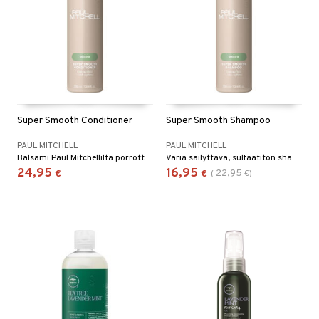
Super Smooth Conditioner
Super Smooth Shampoo
PAUL MITCHELL
PAUL MITCHELL
Balsami Paul Mitchelliltä pörröttömille hiuksille.
Väriä säilyttävä, sulfaatiton shampoo pörröisille hiuksille.
24,95
16,95
22,95
€
€
(
€
)