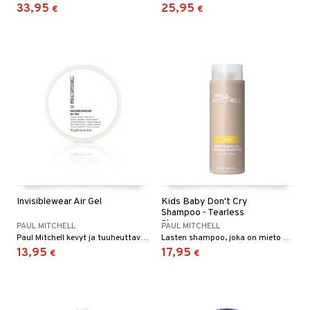
33,95
25,95
€
€
Invisiblewear Air Gel
Kids Baby Don't Cry
Shampoo - Tearless
Shampoo
PAUL MITCHELL
PAUL MITCHELL
Paul Mitchell kevyt ja tuuheuttava geeli
Lasten shampoo, joka on mieto hiuksille ja hiusohjalle.
13,95
17,95
€
€