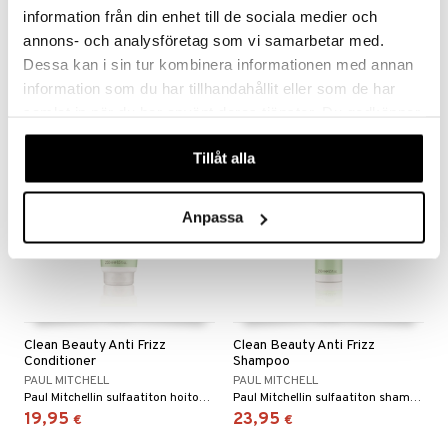
Original Conditioner
information från din enhet till de sociala medier och
PAUL MITCHELL
PAUL MITCHELL
annons- och analysföretag som vi samarbetar med.
Hyväätekevä ja kosteuttava shampoo puhdistaa huolellisesti.
Hoitaa ja selvittää keskivahvoja ja kemiallisesti käsiteltyjä hiuksia.
Dessa kan i sin tur kombinera informationen med annan
17,95
20,95
€
€
information som du har tillhandahållit eller som de har
samlat in när du har använt deras tjänster. Du godkänner
våra cookies vid fortsatt användande av vår webbplats.
Tillåt alla
Anpassa
Clean Beauty Anti Frizz
Clean Beauty Anti Frizz
Conditioner
Shampoo
PAUL MITCHELL
PAUL MITCHELL
Paul Mitchellin sulfaatiton hoitoaine pörröisille hiuksille
Paul Mitchellin sulfaatiton shampoo pörröisille hiuksille
19,95
23,95
€
€