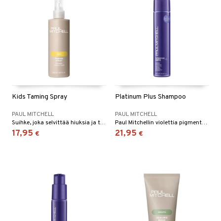
Kids Taming Spray
Platinum Plus Shampoo
PAUL MITCHELL
PAUL MITCHELL
Suihke, joka selvittää hiuksia ja tekee niistä terveet ja hyvinvoivat.
Paul Mitchellin violettia pigmenttiä antava shampoo keski- ja tummanvaaleille sekä raidotetuille hiuksille
17,95
21,95
€
€