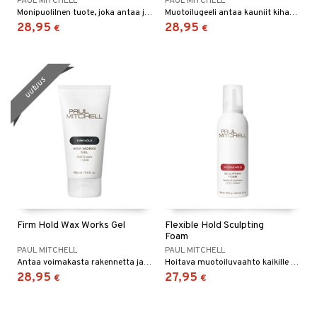
PAUL MITCHELL
PAUL MITCHELL
Monipuolilnen tuote, joka antaa joustavaa pitoa, määrittelee ja antaa pehmeän ja sileän tunteen.
Muotoilugeeli antaa kauniit kiharat , jotka kestävät koko päivän.
28,95
28,95
€
€
uutuus
Firm Hold Wax Works Gel
Flexible Hold Sculpting
Foam
PAUL MITCHELL
PAUL MITCHELL
Antaa voimakasta rakennetta ja paljon kiiltoa, keskivahvoille ja vahvoille hiuksille.
Hoitava muotoiluvaahto kaikille hiustyypeille.
28,95
27,95
€
€