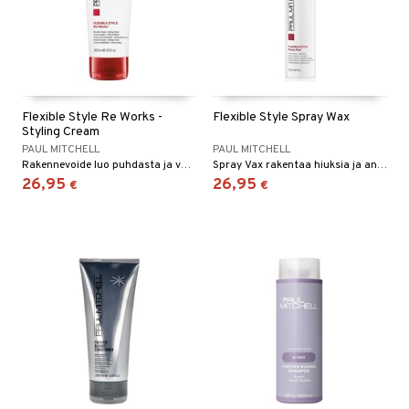
Flexible Style Re Works -
Flexible Style Spray Wax
Styling Cream
PAUL MITCHELL
PAUL MITCHELL
Rakennevoide luo puhdasta ja voimakasta rakennetta.
Spray Vax rakentaa hiuksia ja antaa volyymia ja sileän lopputuloksen, se sisältää luonnollista mehiläisvahaa.
26,95
26,95
€
€