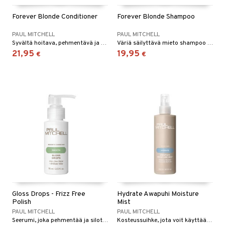
Forever Blonde Conditioner
Forever Blonde Shampoo
PAUL MITCHELL
PAUL MITCHELL
Syvältä hoitava, pehmentävä ja väriä ylläpitävä hoitoaine vaaleille hiuksille.
Väriä säilyttävä mieto shampoo vaaleille hiuksille.
21,95
19,95
€
€
Gloss Drops - Frizz Free
Hydrate Awapuhi Moisture
Polish
Mist
PAUL MITCHELL
PAUL MITCHELL
Seerumi, joka pehmentää ja silottaa hiusta ja antaa kiiltävän lopputuloksen.
Kosteussuihke, jota voit käyttää hiusten ja ihon kosteuttamiseksi.