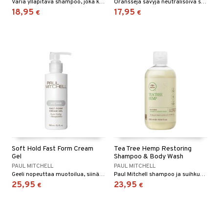
Väriä ylläpitävä shampoo, joka kosteuttaa ja elvyttää hiusta ennaltaehkäisten vaurioita.
Oransseja sävyjä neutralisoiva shampoo luonnollisen vaaleille ja vaalennetuille hiuksille.
18,95
17,95
€
€
Soft Hold Fast Form Cream
Tea Tree Hemp Restoring
Gel
Shampoo & Body Wash
PAUL MITCHELL
PAUL MITCHELL
Geeli nopeuttaa muotoilua, siinä on uskomaton pito ja se antaa tervettä kiiltoa.
Paul Mitchell shampoo ja suihkugeeli
25,95
23,95
€
€