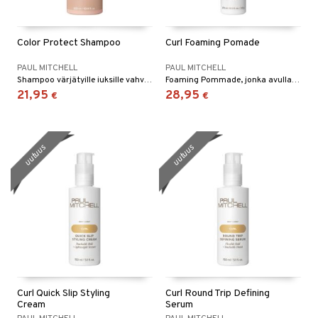
Color Protect Shampoo
Curl Foaming Pomade
PAUL MITCHELL
PAUL MITCHELL
Shampoo värjätyille iuksille vahvistaa, antaa kimmoisuutta ja täyteläisyyttä.
Foaming Pommade, jonka avulla hallitset kiharia tai taipuisia hiuksia.
21,95
28,95
€
€
uutuus
uutuus
Curl Quick Slip Styling
Curl Round Trip Defining
Cream
Serum