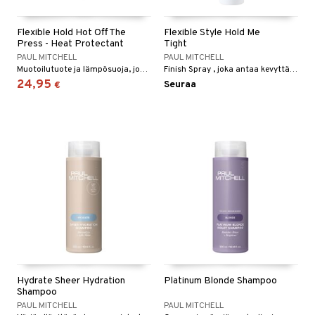
Flexible Hold Hot Off The
Flexible Style Hold Me
Press - Heat Protectant
Tight
PAUL MITCHELL
PAUL MITCHELL
Muotoilutuote ja lämpösuoja, joka suojaa hiuksia korkeissa lämpötiloissa ja suojaa vaurioitunutta hiusta.
Finish Spray , joka antaa kevyttä tukea, joka kestää pitkään.
24,95
Seuraa
€
Hydrate Sheer Hydration
Platinum Blonde Shampoo
Shampoo
PAUL MITCHELL
PAUL MITCHELL