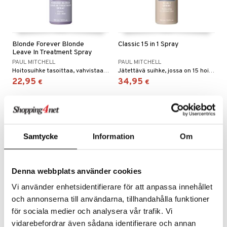
Blonde Forever Blonde
Classic 15 in 1 Spray
Leave In Treatment Spray
PAUL MITCHELL
PAUL MITCHELL
Hoitosuihke tasoittaa, vahvistaa ja herättää elottomat vaaleat hiukset eloon.
Jätettävä suihke, jossa on 15 hoitavaa ominaisuutta Paul Mitchelliltä.
22,95
34,95
€
€
Samtycke
Information
Om
Denna webbplats använder cookies
Vi använder enhetsidentifierare för att anpassa innehållet
och annonserna till användarna, tillhandahålla funktioner
för sociala medier och analysera vår trafik. Vi
vidarebefordrar även sådana identifierare och annan
Classic Awapuhi Shampoo
Classic The Detangler -