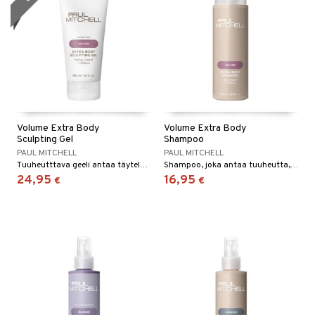
Volume Extra Body
Volume Extra Body
Sculpting Gel
Shampoo
PAUL MITCHELL
PAUL MITCHELL
Tuuheutttava geeli antaa täyteläisyyttä hennoille ja väsyneille hiuksille.
Shampoo, joka antaa tuuheutta, täyteläisyyttä ja eloa hentoihin ja normaaleihin hiuksiin.
24,95
16,95
€
€