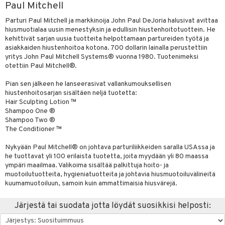
Paul Mitchell
sväri
vojen poisto
nekorut
ulet
 de cologne
onhoito
Parturi Paul Mitchell ja markkinoija John Paul DeJoria halusivat avittaa
toaineet
vojen hoito
muksia
hiusmuotialaa uusin menestyksin ja edullisin hiustenhoitotuottein. He
likiilto
o
 de parfum
i & Lapset
kehittivät sarjan uusia tuotteita helpottamaan partureiden työtä ja
isteita
vovesi
vovoiteet
lipuna
nzer & Highlighter
nnet
 de toilette
asiakkaiden hiustenhoitoa kotona. 700 dollarin lainalla perustettiin
inkotuotteet
t
yritys John Paul Mitchell Systems® vuonna 1980. Tuotenimeksi
ivashamppoo
distus
kkä iho
metiikkalaukkuja
lirasva
kkivoide
okynnet
t tarvikkeet
japakkaukset
dorantit
otettiin Paul Mitchell®.
stenlähtö
ito
ve-in hoitoaine
mämeikinpoisto
va iho
rinta
auskynä
tevoide
sien hoito
kkaus
mät
ksukynttilät &
koistuotteet
sväri
inkotuotteet
Pian sen jälkeen he lanseerasivat vallankumouksellisen
mit
onetuoksut
hiustenhoitosarjan sisältäen neljä tuotetta:
toilu
maali iho
japakkaukset
kipuna
silakanpoisto
ut
liner / Kajaali
t Set
toaineet
koistuotteet
er shave balm
onhoito
Hair Sculpting Lotion ™
talosuihke
Shampoo One ®
ssuihkeet
kölaitteet
vainen iho
amiot
mer
silakat
setit
oripset
eruskettavat tuotteet
toilu
eruskettavat tuotteet
er shave lotion
inkotuotteet
Shampoo Two ®
The Conditioner ™
arat
mpoot
rumit
teri
vikkeet
makarvat
kojen hoito
kölaitteet
vovoiteet
 de cologne
dorantit
iikkalaukkuja
Nykyään Paul Mitchell® on johtava parturiliikkeiden saralla USAssa ja
lto & Antifrizz
ohoitoa
mänympärysvoiteet
ytetty Päivävoide
mivärit
vojen poisto
mpoot
metiikkalaukkuja
 de toilette
koistuotteet
otteita
he tuottavat yli 100 erilaista tuotetta, joita myydään yli 80 maassa
ympäri maailmaa. Valikoima sisältää palkittuja hoito- ja
pösuojat
sienhoito
ien hoito
vikkeita
rinta
japakkaukset
eruskettavat tuotteet
sasto
muotoilutuotteita, hygieniatuotteita ja johtavia hiusmuotoiluvälineitä
heuttavat tuotteet
kuumamuotoiluun, samoin kuin ammattimaisia hiusvärejä.
siväri
rinta
japakkaus
vojen poisto
sit
a & Geeli
pytuotteita
amiot
Järjestä tai suodata jotta löydät suosikkisi helposti:
ien hoito
ko
hkugeelit & saippuat
ranajotuotteet
hkugeelit & saippuat