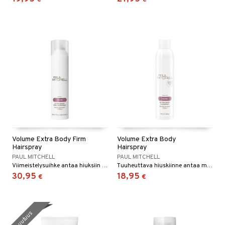
Volume Extra Body Firm
Volume Extra Body
Hairspray
Hairspray
PAUL MITCHELL
PAUL MITCHELL
Viimeistelysuihke antaa hiuksiin maksimaalista hallittavuutta ja tuuheutta ja pitää kampauksesi paikoillaan koko päivän.
Tuuheuttava hiuskiinne antaa maksimaalista hallittavuutta ja terveen kiillon.
30,95
18,95
€
€
uutuus