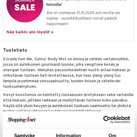
kkivoide
hinnoilla!
teutus & Soujaus
Ale on voimassa 31.8.2026 asti mutta ole
tevoide
ranajo & Ihonpuhdistus
nopea - suosikkituotteesi voivat päästä
loppumaan!
justusvoide
Näe kaikki ale-löydöt »
kipuna
teri
Tuotetieto
siväri
Escada Yum Me, Sunny! Body Mist on eloisa ja värikäs vartalosuihke,
jossa on aurinkoinen gourmand-luonne, joka vangitsee kesän ja
mänrajauskynät
energian tunteen. Mehukas passionhedelmän nuotti antaa makean ja
virkistävän tunteen heti levitettäessä, kun taas ylang-ylang tuo
lämpöä ja pehmeää sensuaalisuutta, luoden iloisen ja säteilevän
tuoksuelämyksen.
Kevyt koostumus on kehitetty runsaaseen levitykseen sekä vartalolle
että hiuksiin, jättäen raikkaan ja miellyttävän tunteen koko päiväksi.
Käytä sitä yksin kevyen ja aurinkoisen tuoksun saamiseksi tai yhdistä
muihin vartalosuihkeisiin luodaksesi henkilökohtaisen
tuoksusignatuurin.
Kevyt ja raikas vartalosuihke
Aurinkoinen gourmand-tuoksu hedelmäisillä ja kukkaisilla
Samtycke
Information
Om