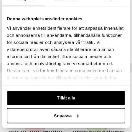
vivahteilla
Passionhedelmän ja ylang-ylangin vivahteet
Täydellinen vartalolle ja hiuksille
Denna webbplats använder cookies
Voidaan yhdistää muihin tuoksuihin kerrostamiseksi
Vi använder enhetsidentifierare för att anpassa innehållet
och annonserna till användarna, tillhandahålla funktioner
Tuotenumero
för sociala medier och analysera vår trafik. Vi
vidarebefordrar även sådana identifierare och annan
CES56-EC-236-XX-XX
information från din enhet till de sociala medier och
annons- och analysföretag som vi samarbetar med.
Suositut tuotteet
Dessa kan i sin tur kombinera informationen med annan
information som du har tillhandahållit eller som de har
samlat in när du har använt deras tjänster. Du godkänner
våra cookies vid fortsatt användande av vår webbplats.
Tillåt alla
Anpassa