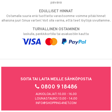
päivänä
EDULLISET HINNAT
Ostamalla suuria eriä tuotteita varastoomme voimme pitää hinnat
alhaisina juuri Sinua varten! Voit olla varma, että teet löytöjä sivuillamme.
TURVALLINEN OSTAMINEN
laskulla, pankkikortilla tai asiakastilin kautta
SOITA TAI LAITA MEILLE SÄHKÖPOSTIA
0800 9 18486
AUKIOLOAJAT: 10.00 - 16.00
LOUNASTAUKO 13.00 - 14.00
INFO@SHOPPING4NET.COM