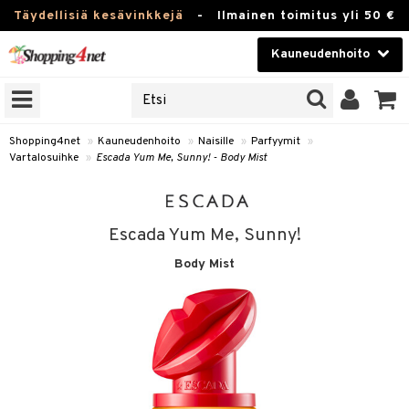
Täydellisiä kesävinkkejä
-
Ilmainen toimitus yli 50 €
Kauneudenhoito
ERKKEJÄ
Kauneudenhoito
M BRANDS
T
Piilolinssit
Shopping4net
»
Kauneudenhoito
»
Naisille
»
Parfyymit
»
Vartalosuihke
»
Escada Yum Me, Sunny! - Body Mist
JAT
Luontaistuotteet
UOTTEITA
Apteekki
Escada Yum Me, Sunny!
Fitness
Body Mist
t
Koti & Sisustus
t Set
ito
Lelut, Lapsi & Vauva
jat / Kammat
inkotuotteet
Tuotemerkkejä
skuurit
koistuotteet
lakorut
iikka
Kampanjat
stenlähtö
eruskettavat tuotteet
vakorut
t Set
mit