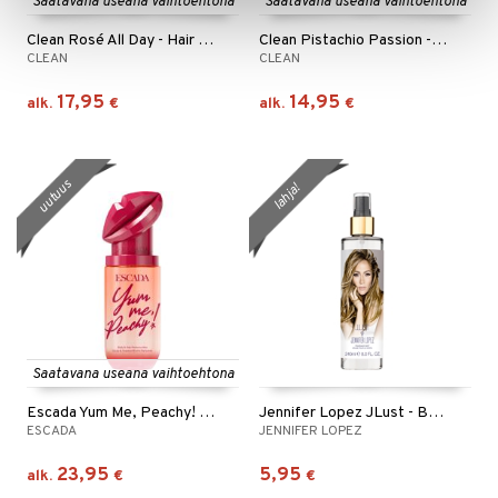
Saatavana useana vaihtoehtona
Saatavana useana vaihtoehtona
Clean Rosé All Day - Hair & Body Perfume Mist
Clean Pistachio Passion - Hair & Body Perfume Mist
CLEAN
CLEAN
17,95
14,95
alk.
€
alk.
€
uutuus
lahja!
Saatavana useana vaihtoehtona
Escada Yum Me, Peachy! - Body Mist
Jennifer Lopez JLust - Body Mist
ESCADA
JENNIFER LOPEZ
23,95
5,95
alk.
€
€