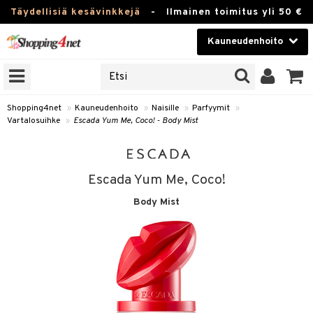
Täydellisiä kesävinkkejä
-
Ilmainen toimitus yli 50 €
Kauneudenhoito
ERKKEJÄ
Kauneudenhoito
M BRANDS
T
Piilolinssit
Shopping4net
»
Kauneudenhoito
»
Naisille
»
Parfyymit
»
Vartalosuihke
»
Escada Yum Me, Coco! - Body Mist
JAT
Luontaistuotteet
UOTTEITA
Apteekki
Escada Yum Me, Coco!
Fitness
Body Mist
t
Koti & Sisustus
t Set
ito
Lelut, Lapsi & Vauva
jat / Kammat
inkotuotteet
Tuotemerkkejä
skuurit
koistuotteet
lakorut
iikka
Kampanjat
stenlähtö
eruskettavat tuotteet
vakorut
t Set
mit