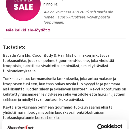
kkivoide
hinnoilla!
teutus & Soujaus
Ale on voimassa 31.8.2026 asti mutta ole
tevoide
ranajo & Ihonpuhdistus
nopea - suosikkituotteesi voivat päästä
loppumaan!
justusvoide
Näe kaikki ale-löydöt »
kipuna
teri
Tuotetieto
siväri
Escada Yum Me, Coco! Body & Hair Mist on makea ja kutsuva
tuoksusuihke, jossa on pehmeä gourmand-luonne, joka yhdistää
mänrajauskynät
trooppisia ja aistillisia vivahteita lämpimäksi ja miellyttäväksi
tuoksuelämykseksi.
Tuoksu avautuu kermamaisella kookoksella, joka antaa makean ja
trooppisen tunteen, kun taas raikas myski tuo syvyyttä ja pehmeää
aistillisuutta, luoden sileän ja syleilevän luonteen. Kevyt koostumus on
kehitetty runsaaseen levitykseen sekä vartalolle että hiuksiin, jättäen
raikkaan ja miellyttävän tunteen koko päiväksi.
Käytä sitä yksinään pehmeän gourmand-tuoksun saamiseksi tai
yhdistä muihin body misteihin luodaksesi henkilökohtaisen
tuoksusignatuurin kerrostamalla.
Raikas ja makea body mist