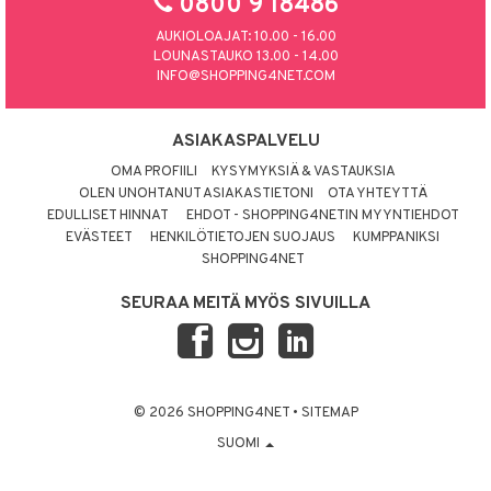
0800 9 18486
AUKIOLOAJAT: 10.00 - 16.00
LOUNASTAUKO 13.00 - 14.00
INFO@SHOPPING4NET.COM
ASIAKASPALVELU
OMA PROFIILI
KYSYMYKSIÄ & VASTAUKSIA
OLEN UNOHTANUT ASIAKASTIETONI
OTA YHTEYTTÄ
EDULLISET HINNAT
EHDOT - SHOPPING4NETIN MYYNTIEHDOT
EVÄSTEET
HENKILÖTIETOJEN SUOJAUS
KUMPPANIKSI
SHOPPING4NET
SEURAA MEITÄ MYÖS SIVUILLA
© 2026 SHOPPING4NET
•
SITEMAP
SUOMI