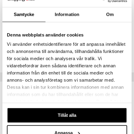
Gourmand-tuoksu trooppisella kookoksella ja pehmeällä myskillä
Kevyt koostumus vartalolle ja hiuksille
Samtycke
Information
Om
Täydellinen kerrostamiseen ja henkilökohtaiseen
tuoksuyhdistelmään
Antaa pehmeän ja kutsuvan tuoksutunteen
Denna webbplats använder cookies
Vi använder enhetsidentifierare för att anpassa innehållet
Tuotenumero
och annonserna till användarna, tillhandahålla funktioner
för sociala medier och analysera vår trafik. Vi
CES57-EC-236-XX-XX
vidarebefordrar även sådana identifierare och annan
information från din enhet till de sociala medier och
Suositut tuotteet
annons- och analysföretag som vi samarbetar med.
Dessa kan i sin tur kombinera informationen med annan
information som du har tillhandahållit eller som de har
samlat in när du har använt deras tjänster. Du godkänner
våra cookies vid fortsatt användande av vår webbplats.
Tillåt alla
Anpassa