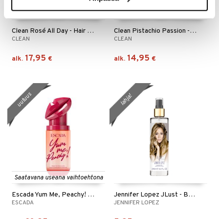
Saatavana useana vaihtoehtona
Saatavana useana vaihtoehtona
Clean Rosé All Day - Hair & Body Perfume Mist
Clean Pistachio Passion - Hair & Body Perfume Mist
CLEAN
CLEAN
17,95
14,95
alk.
€
alk.
€
uutuus
lahja!
Saatavana useana vaihtoehtona
Escada Yum Me, Peachy! - Body Mist
Jennifer Lopez JLust - Body Mist
ESCADA
JENNIFER LOPEZ