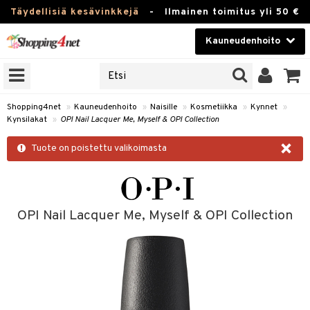
Täydellisiä kesävinkkejä
-
Ilmainen toimitus yli 50 €
Kauneudenhoito
ERKKEJÄ
Kauneudenhoito
M BRANDS
T
Piilolinssit
Shopping4net
»
Kauneudenhoito
»
Naisille
»
Kosmetiikka
»
Kynnet
»
Kynsilakat
»
OPI Nail Lacquer Me, Myself & OPI Collection
JAT
Luontaistuotteet
×
UOTTEITA
Tuote on poistettu valikoimasta
Apteekki
Fitness
t
Koti & Sisustus
OPI Nail Lacquer Me, Myself & OPI Collection
t Set
ito
Lelut, Lapsi & Vauva
jat / Kammat
inkotuotteet
Tuotemerkkejä
skuurit
koistuotteet
lakorut
iikka
Kampanjat
stenlähtö
eruskettavat tuotteet
vakorut
t Set