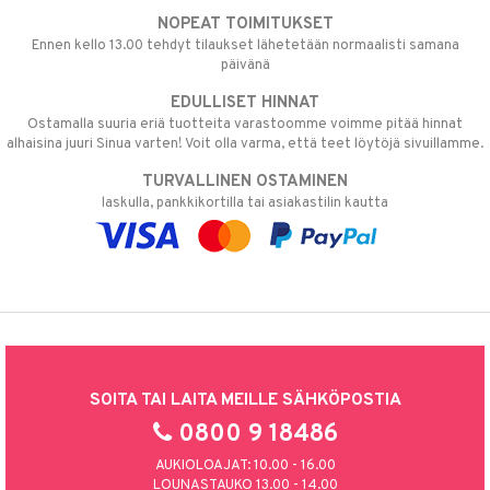
NOPEAT TOIMITUKSET
Ennen kello 13.00 tehdyt tilaukset lähetetään normaalisti samana
päivänä
EDULLISET HINNAT
Ostamalla suuria eriä tuotteita varastoomme voimme pitää hinnat
alhaisina juuri Sinua varten! Voit olla varma, että teet löytöjä sivuillamme.
TURVALLINEN OSTAMINEN
laskulla, pankkikortilla tai asiakastilin kautta
SOITA TAI LAITA MEILLE SÄHKÖPOSTIA
0800 9 18486
AUKIOLOAJAT: 10.00 - 16.00
LOUNASTAUKO 13.00 - 14.00