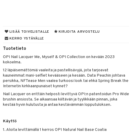
mivärit
 de toilette
inkotuotteet
t
sienhoito
japakkaukset
dorantit
stenlähtö
sasto
ito
iikkalaukkuja
siväri
ksukynttilät &
koistuotteet
sväri
inkotuotteet
sit
mit
otteita
LISÄÄ TOIVELISTALLE
KIRJOITA ARVOSTELU
onetuoksut
t Set
toaineet
koistuotteet
KERRO YSTÄVÄLLE
er shave balm
ko
onhoito
talosuihke
eruskettavat tuotteet
Tuotetieto
toilu
eruskettavat tuotteet
er shave lotion
inkotuotteet
OPI Nail Lacquer Me, Myself & OPI Collection on kevään 2023
kojen hoito
kölaitteet
vovoiteet
 de cologne
dorantit
linssit
kokoelma.
vojen poisto
mpoot
metiikkalaukkuja
 de toilette
koistuotteet
UE
12 läpäisemättömiä vaaleita ja pastellisävyjä, jota tarjoavat
kauneimmat mani-selfiet kevääseen ja kesään. Data Peachin johtava
ien hoito
vikkeita
rinta
japakkaukset
eruskettavat tuotteet
e
persikka, NFTease Men vaalea turkoosi look tai ehkä Spring Break the
spalvelu
Internetin kirkkaanpunaiset kynnet?
rinta
japakkaus
vojen poisto
 10
 System
Nail Lacquer on erittäin helposti levittyvä OPI:n patentoidun Pro Wide
ksiä & vastauksia
pytuotteita
amiot
brushin ansiosta. Se aikaansaa kiiltävän ja tyylikkään pinnan, joka
ien hoito
he 1: Puhdistus
ito
kestää hyvin kulutusta ja antaa kestävämmän lopputuloksen.
tuotetta
hkugeelit & saippuat
ranajotuotteet
hkugeelit & saippuat
he 2: Kirkastus
ien- ja Vartalonhoito
 verkkokaupasta
taloöljyt
ta & Viikset
talovoiteet
he 3: Kosteutus
Käyttö
teudenhoito
likiilto
t
talovoiteet
distaminen
1. Aloita levittämällä 1 kerros OPI Natural Nail Base Coatia
rinta ja naamiot