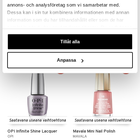
annons- och analysföretag som vi samarbetar med.
Dessa kan i sin tur kombinera informationen med annan
Saatavana useana vaihtoehtona
Saatavana useana vaihtoehtona
information som du har tillhandahållit eller som de har
IsaDora The Wonder Nail Polish
OPI Nature Strong
samlat in när du har använt deras tjänster. Du godkänner
ISADORA
OPI
våra cookies vid fortsatt användande av vår webbplats.
Tillåt alla
7,94
12,95
16,96
€
alk.
€
(
€
)
Anpassa
-35%
-29%
Saatavana useana vaihtoehtona
Saatavana useana vaihtoehtona
OPI Infinite Shine Lacquer
Mavala Mini Nail Polish
OPI
MAVALA