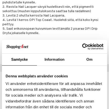
lipuna
matics Elixir
o
puhdistetulle kynnelle.
rumit
2. Ravista Nail Lacquer sävyä huolellisesti niin, että pigmentti
distus
ltenrajausväri
yx
inkosuoja
sekoittuu (muuten lopputuloksesta saattaa tulla raidallinen)
mänympärysvoiteet
3. Levitä 2 ohutta kerrosta Nail Lacqueria.
rumit
makarvat
nique Happy
aihetta Miehille
4. Levitä 1 kerros OPI Top Coaiat. Huolehdi siitä, että koko kynsi
mien/Huulten Hoito
peittyy.
miväri
nique Happy For Men
nhoito
5. Saat erikoisnopean kuivumisen levittämällä 2 pisaraa OPI Drip
kkisiveltmit
Dryta jokaiselle kynnelle.
kastus
kkivoide
teutus & Soujaus
Tuotenumero
tevoide
ranajo & Ihonpuhdistus
COP75-0O-15-004-XX
justusvoide
Samtycke
Information
Om
kipuna
Suositut tuotteet
teri
Denna webbplats använder cookies
-24%
lahja!
siväri
Vi använder enhetsidentifierare för att anpassa innehållet
och annonserna till användarna, tillhandahålla funktioner
mänrajauskynät
för sociala medier och analysera vår trafik. Vi
vidarebefordrar även sådana identifierare och annan
information från din enhet till de sociala medier och