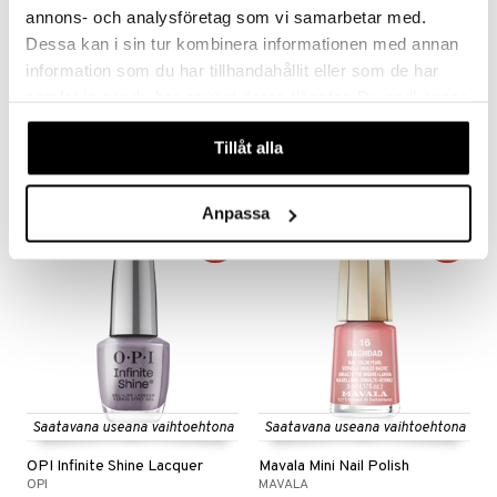
annons- och analysföretag som vi samarbetar med.
Dessa kan i sin tur kombinera informationen med annan
Saatavana useana vaihtoehtona
Saatavana useana vaihtoehtona
information som du har tillhandahållit eller som de har
IsaDora The Wonder Nail Polish
OPI Nature Strong
samlat in när du har använt deras tjänster. Du godkänner
ISADORA
OPI
våra cookies vid fortsatt användande av vår webbplats.
Tillåt alla
7,94
12,95
16,96
€
alk.
€
(
€
)
Anpassa
-35%
-29%
Saatavana useana vaihtoehtona
Saatavana useana vaihtoehtona
OPI Infinite Shine Lacquer
Mavala Mini Nail Polish
OPI
MAVALA