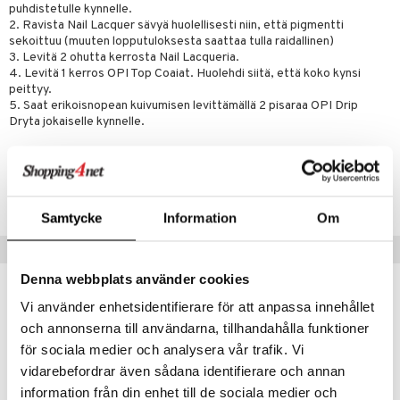
lipuna
matics Elixir
o
puhdistetulle kynnelle.
rumit
2. Ravista Nail Lacquer sävyä huolellisesti niin, että pigmentti
distus
ltenrajausväri
yx
inkosuoja
sekoittuu (muuten lopputuloksesta saattaa tulla raidallinen)
mänympärysvoiteet
3. Levitä 2 ohutta kerrosta Nail Lacqueria.
rumit
makarvat
nique Happy
aihetta Miehille
4. Levitä 1 kerros OPI Top Coaiat. Huolehdi siitä, että koko kynsi
mien/Huulten Hoito
peittyy.
miväri
nique Happy For Men
nhoito
5. Saat erikoisnopean kuivumisen levittämällä 2 pisaraa OPI Drip
kkisiveltmit
Dryta jokaiselle kynnelle.
kastus
kkivoide
teutus & Soujaus
Tuotenumero
tevoide
ranajo & Ihonpuhdistus
COP75-0O-15-004-XX
justusvoide
Samtycke
Information
Om
kipuna
Suositut tuotteet
teri
Denna webbplats använder cookies
-24%
lahja!
siväri
Vi använder enhetsidentifierare för att anpassa innehållet
och annonserna till användarna, tillhandahålla funktioner
mänrajauskynät
för sociala medier och analysera vår trafik. Vi
vidarebefordrar även sådana identifierare och annan
information från din enhet till de sociala medier och