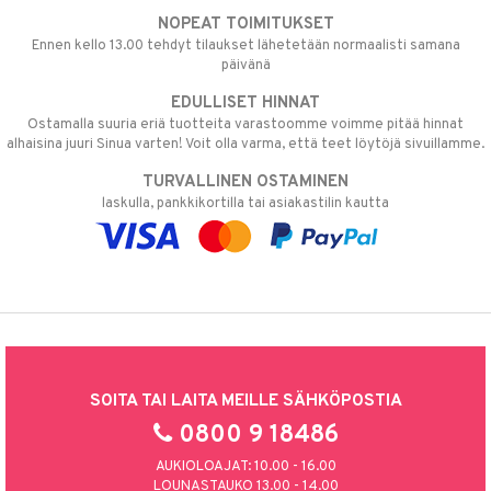
NOPEAT TOIMITUKSET
Ennen kello 13.00 tehdyt tilaukset lähetetään normaalisti samana
päivänä
EDULLISET HINNAT
Ostamalla suuria eriä tuotteita varastoomme voimme pitää hinnat
alhaisina juuri Sinua varten! Voit olla varma, että teet löytöjä sivuillamme.
TURVALLINEN OSTAMINEN
laskulla, pankkikortilla tai asiakastilin kautta
SOITA TAI LAITA MEILLE SÄHKÖPOSTIA
0800 9 18486
AUKIOLOAJAT: 10.00 - 16.00
LOUNASTAUKO 13.00 - 14.00