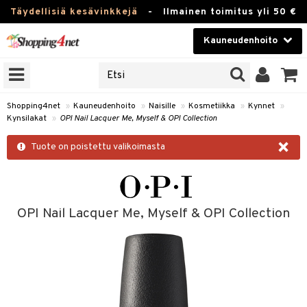
Täydellisiä kesävinkkejä
-
Ilmainen toimitus yli 50 €
Kauneudenhoito
ERKKEJÄ
Kauneudenhoito
M BRANDS
T
Piilolinssit
Shopping4net
»
Kauneudenhoito
»
Naisille
»
Kosmetiikka
»
Kynnet
»
Kynsilakat
»
OPI Nail Lacquer Me, Myself & OPI Collection
JAT
Luontaistuotteet
×
UOTTEITA
Tuote on poistettu valikoimasta
Apteekki
Fitness
t
Koti & Sisustus
OPI Nail Lacquer Me, Myself & OPI Collection
t Set
ito
Lelut, Lapsi & Vauva
jat / Kammat
inkotuotteet
Tuotemerkkejä
skuurit
koistuotteet
lakorut
iikka
Kampanjat
stenlähtö
eruskettavat tuotteet
vakorut
t Set