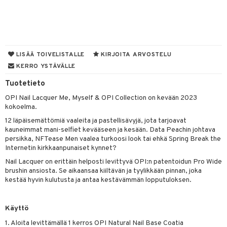
mivärit
 de toilette
inkotuotteet
t
sienhoito
japakkaukset
dorantit
stenlähtö
sasto
ito
iikkalaukkuja
siväri
ksukynttilät &
koistuotteet
sväri
inkotuotteet
sit
mit
otteita
LISÄÄ TOIVELISTALLE
KIRJOITA ARVOSTELU
onetuoksut
t Set
toaineet
koistuotteet
KERRO YSTÄVÄLLE
er shave balm
ko
onhoito
talosuihke
eruskettavat tuotteet
Tuotetieto
toilu
eruskettavat tuotteet
er shave lotion
inkotuotteet
OPI Nail Lacquer Me, Myself & OPI Collection on kevään 2023
kojen hoito
kölaitteet
vovoiteet
 de cologne
dorantit
linssit
kokoelma.
vojen poisto
mpoot
metiikkalaukkuja
 de toilette
koistuotteet
UE
12 läpäisemättömiä vaaleita ja pastellisävyjä, jota tarjoavat
kauneimmat mani-selfiet kevääseen ja kesään. Data Peachin johtava
ien hoito
vikkeita
rinta
japakkaukset
eruskettavat tuotteet
e
persikka, NFTease Men vaalea turkoosi look tai ehkä Spring Break the
spalvelu
Internetin kirkkaanpunaiset kynnet?
rinta
japakkaus
vojen poisto
 10
 System
Nail Lacquer on erittäin helposti levittyvä OPI:n patentoidun Pro Wide
ksiä & vastauksia
pytuotteita
amiot
brushin ansiosta. Se aikaansaa kiiltävän ja tyylikkään pinnan, joka
ien hoito
he 1: Puhdistus
ito
kestää hyvin kulutusta ja antaa kestävämmän lopputuloksen.
tuotetta
hkugeelit & saippuat
ranajotuotteet
hkugeelit & saippuat
he 2: Kirkastus
ien- ja Vartalonhoito
 verkkokaupasta
taloöljyt
ta & Viikset
talovoiteet
he 3: Kosteutus
Käyttö
teudenhoito
likiilto
t
talovoiteet
distaminen
1. Aloita levittämällä 1 kerros OPI Natural Nail Base Coatia
rinta ja naamiot