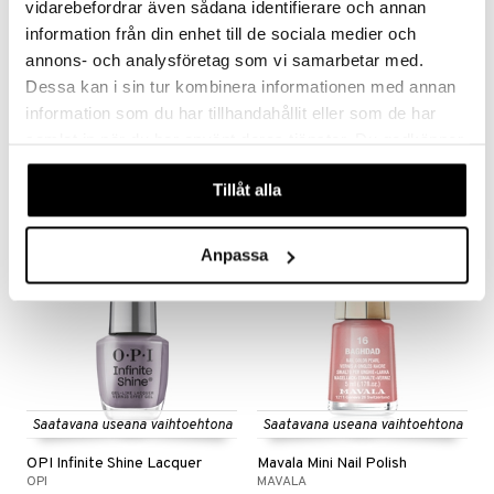
vidarebefordrar även sådana identifierare och annan
information från din enhet till de sociala medier och
Saatavana useana vaihtoehtona
Saatavana useana vaihtoehtona
annons- och analysföretag som vi samarbetar med.
Dessa kan i sin tur kombinera informationen med annan
IsaDora The Wonder Nail Polish
OPI Nature Strong
information som du har tillhandahållit eller som de har
ISADORA
OPI
samlat in när du har använt deras tjänster. Du godkänner
7,94
12,95
16,96
€
alk.
€
(
€
)
våra cookies vid fortsatt användande av vår webbplats.
Tillåt alla
-35%
-29%
Anpassa
Saatavana useana vaihtoehtona
Saatavana useana vaihtoehtona
OPI Infinite Shine Lacquer
Mavala Mini Nail Polish
OPI
MAVALA