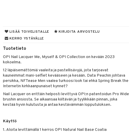
mivärit
 de toilette
inkotuotteet
t
sienhoito
japakkaukset
dorantit
stenlähtö
sasto
ito
iikkalaukkuja
siväri
ksukynttilät &
koistuotteet
sväri
inkotuotteet
sit
mit
otteita
LISÄÄ TOIVELISTALLE
KIRJOITA ARVOSTELU
onetuoksut
t Set
toaineet
koistuotteet
KERRO YSTÄVÄLLE
er shave balm
ko
onhoito
talosuihke
eruskettavat tuotteet
Tuotetieto
toilu
eruskettavat tuotteet
er shave lotion
inkotuotteet
OPI Nail Lacquer Me, Myself & OPI Collection on kevään 2023
kojen hoito
kölaitteet
vovoiteet
 de cologne
dorantit
linssit
kokoelma.
vojen poisto
mpoot
metiikkalaukkuja
 de toilette
koistuotteet
UE
12 läpäisemättömiä vaaleita ja pastellisävyjä, jota tarjoavat
kauneimmat mani-selfiet kevääseen ja kesään. Data Peachin johtava
ien hoito
vikkeita
rinta
japakkaukset
eruskettavat tuotteet
e
persikka, NFTease Men vaalea turkoosi look tai ehkä Spring Break the
spalvelu
Internetin kirkkaanpunaiset kynnet?
rinta
japakkaus
vojen poisto
 10
 System
Nail Lacquer on erittäin helposti levittyvä OPI:n patentoidun Pro Wide
ksiä & vastauksia
pytuotteita
amiot
brushin ansiosta. Se aikaansaa kiiltävän ja tyylikkään pinnan, joka
ien hoito
he 1: Puhdistus
ito
kestää hyvin kulutusta ja antaa kestävämmän lopputuloksen.
tuotetta
hkugeelit & saippuat
ranajotuotteet
hkugeelit & saippuat
he 2: Kirkastus
ien- ja Vartalonhoito
 verkkokaupasta
taloöljyt
ta & Viikset
talovoiteet
he 3: Kosteutus
Käyttö
teudenhoito
likiilto
t
talovoiteet
distaminen
1. Aloita levittämällä 1 kerros OPI Natural Nail Base Coatia
rinta ja naamiot