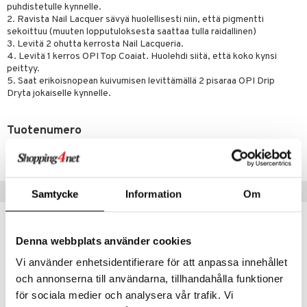
lipuna
matics Elixir
o
puhdistetulle kynnelle.
rumit
2. Ravista Nail Lacquer sävyä huolellisesti niin, että pigmentti
distus
ltenrajausväri
yx
inkosuoja
sekoittuu (muuten lopputuloksesta saattaa tulla raidallinen)
mänympärysvoiteet
3. Levitä 2 ohutta kerrosta Nail Lacqueria.
rumit
makarvat
nique Happy
aihetta Miehille
4. Levitä 1 kerros OPI Top Coaiat. Huolehdi siitä, että koko kynsi
mien/Huulten Hoito
peittyy.
miväri
nique Happy For Men
nhoito
5. Saat erikoisnopean kuivumisen levittämällä 2 pisaraa OPI Drip
kkisiveltmit
Dryta jokaiselle kynnelle.
kastus
kkivoide
teutus & Soujaus
Tuotenumero
tevoide
ranajo & Ihonpuhdistus
COP75-0O-15-004-XX
justusvoide
kipuna
Suositut tuotteet
Samtycke
Information
Om
teri
-24%
lahja!
siväri
Denna webbplats använder cookies
mänrajauskynät
Vi använder enhetsidentifierare för att anpassa innehållet
och annonserna till användarna, tillhandahålla funktioner
för sociala medier och analysera vår trafik. Vi