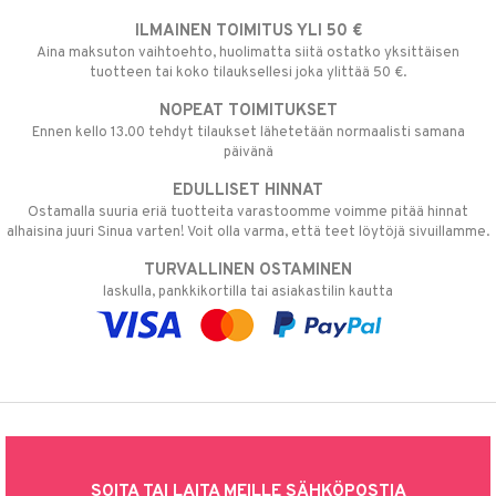
ILMAINEN TOIMITUS YLI 50 €
Aina maksuton vaihtoehto, huolimatta siitä ostatko yksittäisen
tuotteen tai koko tilauksellesi joka ylittää 50 €.
NOPEAT TOIMITUKSET
Ennen kello 13.00 tehdyt tilaukset lähetetään normaalisti samana
päivänä
EDULLISET HINNAT
Ostamalla suuria eriä tuotteita varastoomme voimme pitää hinnat
alhaisina juuri Sinua varten! Voit olla varma, että teet löytöjä sivuillamme.
TURVALLINEN OSTAMINEN
laskulla, pankkikortilla tai asiakastilin kautta
SOITA TAI LAITA MEILLE SÄHKÖPOSTIA