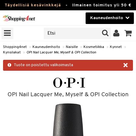
Täydellisiä kesävinkkejä
-
Ilmainen toimitus yli 50 €
Kauneudenhoito
ERKKEJÄ
Kauneudenhoito
M BRANDS
T
Piilolinssit
Shopping4net
»
Kauneudenhoito
»
Naisille
»
Kosmetiikka
»
Kynnet
»
Kynsilakat
»
OPI Nail Lacquer Me, Myself & OPI Collection
JAT
Luontaistuotteet
×
UOTTEITA
Tuote on poistettu valikoimasta
Apteekki
Fitness
t
Koti & Sisustus
OPI Nail Lacquer Me, Myself & OPI Collection
t Set
ito
Lelut, Lapsi & Vauva
jat / Kammat
inkotuotteet
Tuotemerkkejä
skuurit
koistuotteet
lakorut
iikka
Kampanjat
stenlähtö
eruskettavat tuotteet
vakorut
t Set