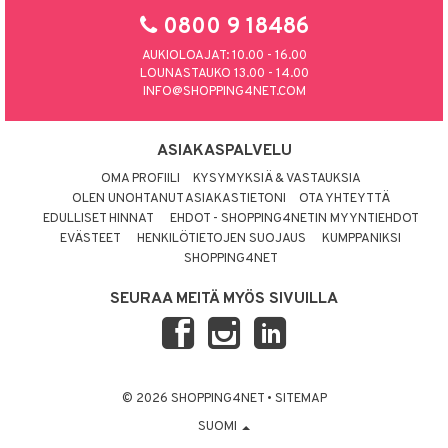
0800 9 18486
AUKIOLOAJAT: 10.00 - 16.00
LOUNASTAUKO 13.00 - 14.00
INFO@SHOPPING4NET.COM
ASIAKASPALVELU
OMA PROFIILI
KYSYMYKSIÄ & VASTAUKSIA
OLEN UNOHTANUT ASIAKASTIETONI
OTA YHTEYTTÄ
EDULLISET HINNAT
EHDOT - SHOPPING4NETIN MYYNTIEHDOT
EVÄSTEET
HENKILÖTIETOJEN SUOJAUS
KUMPPANIKSI
SHOPPING4NET
SEURAA MEITÄ MYÖS SIVUILLA
© 2026 SHOPPING4NET
•
SITEMAP
SUOMI