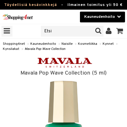
Täydellisiä kesävinkkejä
-
Ilmainen toimitus yli 50 €
Kauneudenhoito
ERKKEJÄ
Kauneudenhoito
M BRANDS
T
Piilolinssit
Shopping4net
»
Kauneudenhoito
»
Naisille
»
Kosmetiikka
»
Kynnet
»
Kynsilakat
»
Mavala Pop Wave Collection
JAT
Luontaistuotteet
UOTTEITA
Apteekki
Mavala Pop Wave Collection (5 ml)
Fitness
t
Koti & Sisustus
t Set
ito
Lelut, Lapsi & Vauva
jat / Kammat
inkotuotteet
Tuotemerkkejä
skuurit
koistuotteet
lakorut
iikka
Kampanjat
stenlähtö
eruskettavat tuotteet
vakorut
t Set