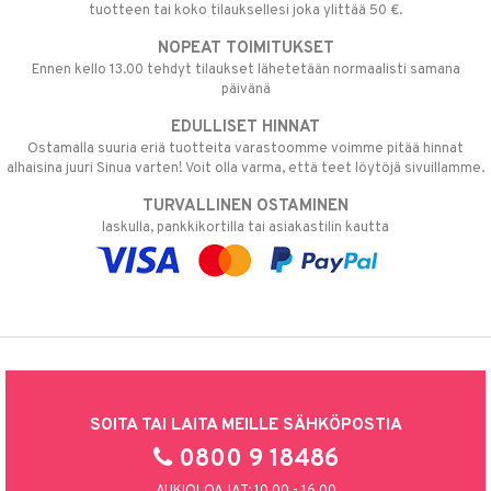
tuotteen tai koko tilauksellesi joka ylittää 50 €.
NOPEAT TOIMITUKSET
Ennen kello 13.00 tehdyt tilaukset lähetetään normaalisti samana
päivänä
EDULLISET HINNAT
Ostamalla suuria eriä tuotteita varastoomme voimme pitää hinnat
alhaisina juuri Sinua varten! Voit olla varma, että teet löytöjä sivuillamme.
TURVALLINEN OSTAMINEN
laskulla, pankkikortilla tai asiakastilin kautta
SOITA TAI LAITA MEILLE SÄHKÖPOSTIA
0800 9 18486
AUKIOLOAJAT: 10.00 - 16.00