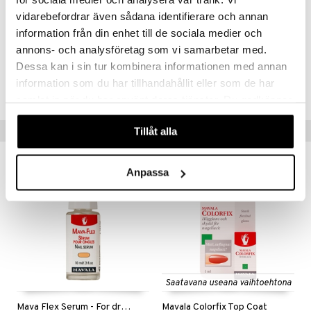
kuluttajiensa terveydestä että planeetasta, joten kynsilakat on
vidarebefordrar även sådana identifierare och annan
formuloitu vain huolellisesti valituilla ainesosilla.
information från din enhet till de sociala medier och
annons- och analysföretag som vi samarbetar med.
Dessa kan i sin tur kombinera informationen med annan
Tuotenumero
information som du har tillhandahållit eller som de har
CMVAG-WA-5-484-XX
samlat in när du har använt deras tjänster. Du godkänner
våra cookies vid fortsatt användande av vår webbplats.
Vinkkejä sinulle
Tillåt alla
Anpassa
Saatavana useana vaihtoehtona
Mava Flex Serum - For dry and too hard nails
Mavala Colorfix Top Coat