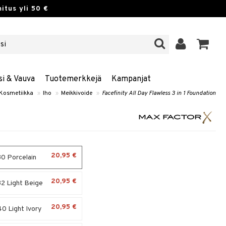
itus yli 50 €
si & Vauva
Tuotemerkkejä
Kampanjat
Kosmetiikka
»
Iho
»
Meikkivoide
»
Facefinity All Day Flawless 3 in 1 Foundation
20,95 €
0 Porcelain
20,95 €
2 Light Beige
20,95 €
0 Light Ivory