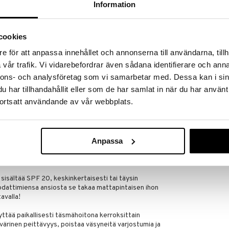
lä.
Information
16,96
in varastoa riittää!
€
cookies
e för att anpassa innehållet och annonserna till användarna, tillh
 Max Factorilta on pohjustus-, meikki- ja peitevoide
vår trafik. Vi vidarebefordrar även sådana identifierare och anna
stattu, ei sisällä öljyjä eikä parabeeneja, suojaa
nnons- och analysföretag som vi samarbetar med. Dessa kan i sin
tuki ihohuokosia ja sopii kaikille ihotyypeille – jopa
 sinulle, joka kaipaat tasaisempaa meikkivoidetta,
har tillhandahållit eller som de har samlat in när du har använt
iian pakkeloidulta, tai sinulle, joka et halua
ortsatt användande av vår webbplats.
päivän mittaan sekä sinulle, jonka iholla on taipumus
 Factorin patentoituun Flexihold-teknologiaan, joka
Anpassa
yvyn mukautua ihon liikkeisiin huonontamatta
vyyttä. Pohjustuksella on myös silottava vaikutus,
nan, levittämisestä tasaisempaa.
s
sisältää SPF 20, keskinkertaisesti tai täysin
odattimiensa ansiosta se takaa mattapintaisen ihon
avalla!
ttää paikallisesti täsmähoitona kerroksittain
värinen peittävyys, poistaa väsyneitä varjostumia ja