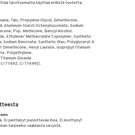
yttää tarvitsematta käyttää erillistä tuotetta.
ane, Talc, Propylene Glycol, Dimethicone,
id, Aluminum Starch Octenylsuccinate, Sodium
cone, Pvp, Methicone, Benzyl Alcohol,
e, Ethylene/ Methacrylate Copolymer, Synthetic
ca, Sodium Benzoate, Synthetic Wax, Polyglyceryl-4
 Dimethicone, Hexyl Laurate, Isopropyl Titanium
ate, Polyethylene,
Titanium Dioxide
, CI 77492, CI 77499)].
tteesta
leen
a. Ei peittänyt punoittavaa ihoa. Ei levittynyt
annan tarpeeksi vaaleasta sävystä.