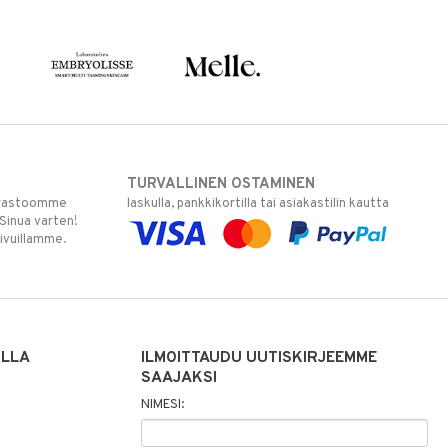
TURVALLINEN OSTAMINEN
varastoomme
laskulla, pankkikortilla tai asiakastilin kautta
 Sinua varten!
sivuillamme.
ILLA
ILMOITTAUDU UUTISKIRJEEMME
SAAJAKSI
NIMESI: