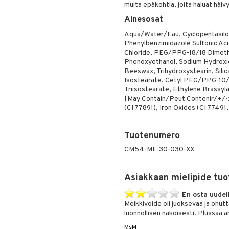
muita epäkohtia, joita haluat häiv
Ainesosat
Aqua/Water/Eau, Cyclopentasilox
Phenylbenzimidazole Sulfonic Ac
Chloride, PEG/PPG-18/18 Dimethi
Phenoxyethanol, Sodium Hydroxid
Beeswax, Trihydroxystearin, Sili
Isostearate, Cetyl PEG/PPG-10/1
Triisostearate, Ethylene Brassyl
[May Contain/Peut Contenir/+/-:
(CI 77891), Iron Oxides (CI 77491
Tuotenumero
CM54-MF-30-030-XX
Asiakkaan mielipide tuo
En osta uudel
Meikkivoide oli juoksevaa ja ohutt
luonnollisen näköisesti. Plussaa 
MsM