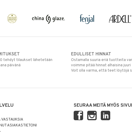
MITUKSET
EDULLISET HINNAT
00 tehdyt tilaukset lähetetään
Ostamalla suuria eriä tuotteita 
mana päivänä
voimme pitää hinnat alhaisina juuri
Voit olla varma, että teet löytöjä 
LVELU
SEURAA MEITÄ MYÖS SIVU
 VASTAUKSIA
UT ASIAKASTIETONI
Ä