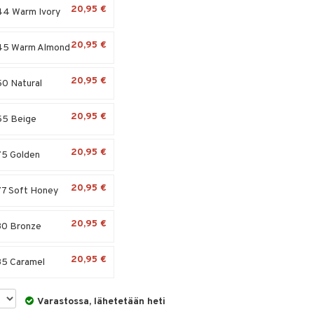
20,95 €
44 Warm Ivory
20,95 €
45 Warm Almond
20,95 €
0 Natural
20,95 €
55 Beige
20,95 €
75 Golden
20,95 €
7 Soft Honey
20,95 €
80 Bronze
20,95 €
85 Caramel
Varastossa, lähetetään heti