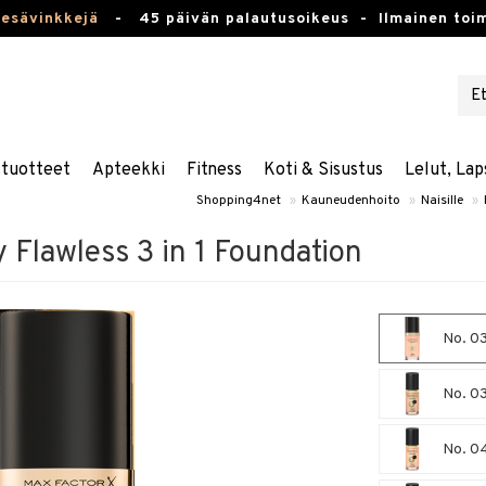
kesävinkkejä
-
45 päivän palautusoikeus -
Ilmainen toim
stuotteet
Apteekki
Fitness
Koti & Sisustus
Lelut, Lap
Shopping4net
»
Kauneudenhoito
»
Naisille
»
y Flawless 3 in 1 Foundation
No. 03
No. 03
No. 04