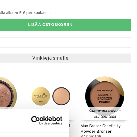
la alkaen 5 € per kuukausi.
LISÄÄ OSTOSKORIIN
Vinkkejä sinulle
 useana
Saatavana useana
Saatavana useana
htona
vaihtoehtona
vaihtoehtona
sh
Max Factor Creme Puff
Max Factor Facefinity
Pressed Power
Powder Bronzer
MAX FACTOR
MAX FACTOR