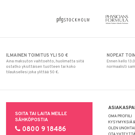
ILMAINEN TOIMITUS YLI 50 €
NOPEAT TOI
Aina maksuton vaihtoehto, huolimatta siitä
Ennen kello 13.
ostatko yksittäisen tuotteen tai koko
normaalisti sa
tilauksellesi joka ylittää 50 €.
ASIAKASPA
SOITA TAI LAITA MEILLE
OMA PROFIILI
SÄHKÖPOSTIA
KYSYMYKSIÄ &
0800 9 18486
OLEN UNOHTAN
OTA YHTEYTT