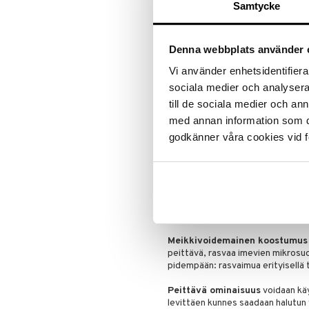
suosikkituotteitasi on vielä jäljel
Puuteri
Samtycke
Ripsiväri
Tarjous on voimassa niin kauan ku
Silmänrajauskynät
Denna webbplats använder 
Tuotetieto
Vi använder enhetsidentifierar
All Day Flawless 3-in-1 Foundation
sociala medier och analysera 
yhdessä. Se on dermatologisesti te
till de sociala medier och a
SPF 20 aurinkosuojakertoimella, ei 
herkälle iholle. Se on täydellinen
med annan information som du 
mutta et halua kuitenkaan näyttää l
godkänner våra cookies vid f
jatkuvasti parannella pohjustusta 
kiiltää liian nopeasti.
Pohjustusvaikutus
perustuu Max
antaa koostumukselle joustavan k
peittäviä ominaisuuksia tai kestä
joka tekee meikin, esim. poskipu
Meikkivoidemainen koostumu
peittävä, rasvaa imevien mikrosu
pidempään: rasvaimua erityisellä t
Peittävä ominaisuus
voidaan käy
levittäen kunnes saadaan halutun 