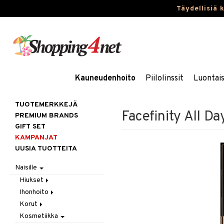
Täydellisiä 
Kauneudenhoito
Piilolinssit
Luontai
TUOTEMERKKEJÄ
Facefinity All Da
PREMIUM BRANDS
GIFT SET
KAMPANJAT
UUSIA TUOTTEITA
Naisille
Hiukset
Ihonhoito
Gift Set
Korut
Harjat / Kammat
Aurinkotuotteet
Kosmetiikka
Hiuskuurit
Erikoistuotteet
Kaulakorut