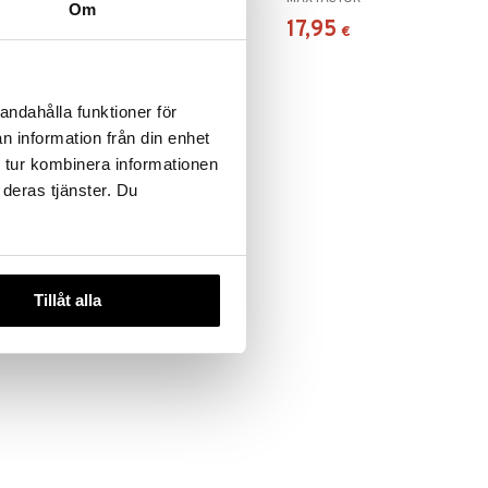
Om
13,96
17,95
€
€
andahålla funktioner för
n information från din enhet
 tur kombinera informationen
 deras tjänster. Du
Tillåt alla