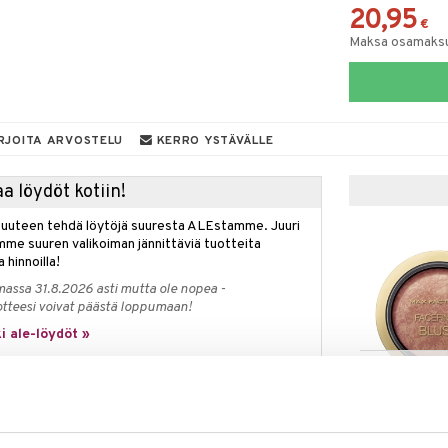
20,95
€
Maksa osamaksul
RJOITA ARVOSTELU
KERRO YSTÄVÄLLE
a löydöt kotiin!
isuuteen tehdä löytöjä suuresta ALEstamme. Juuri
mme suuren valikoiman jännittäviä tuotteita
a hinnoilla!
massa 31.8.2026 asti mutta ole nopea -
otteesi voivat päästä loppumaan!
i ale-löydöt »
Saatavana
vaihtoe
Facefinity Blu
ää löytöä? Outletistamme löydät runsaasti
Hyödynnä tilaisuus tehdä löytöjä, kun
MAX FACTOR