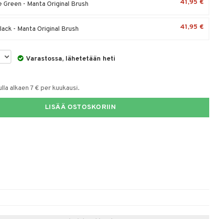
41,95 €
 Green - Manta Original Brush
41,95 €
lack - Manta Original Brush
Varastossa, lähetetään heti
la alkaen 7 € per kuukausi.
LISÄÄ OSTOSKORIIN