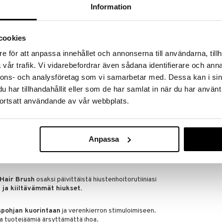
Information
ulumisen
voiman ja kiillon
cookies
uille, hauraille, paksuille tai kiharille
BaByliss 7761
Comb
jättää hiukset
silkkisen pehmeiksi ja takuttomiksi
e för att anpassa innehållet och annonserna till användarna, tillh
BABYLISS
tai teippiä
vår trafik. Vi vidarebefordrar även sådana identifierare och anna
4,94
€
uavat ehkäistä hiustenlähtöä tai antaa ohuille hiuksille
nnons- och analysföretag som vi samarbetar med. Dessa kan i sin
har tillhandahållit eller som de har samlat in när du har använt
 Brush
-harjan avulla voit harjata hiuksiasi päivittäin
ortsatt användande av vår webbplats.
ille, vahvemmille ja kiiltävämmille hiuksille
Anpassa
 – terveemmille, vahvemmille ja kiiltävämmille
Hair Brush
osaksi päivittäistä hiustenhoitorutiiniasi
ja kiiltävämmät hiukset
.
spohjan kuorintaan
ja verenkierron stimuloimiseen.
ja tuotejäämiä ärsyttämättä ihoa.