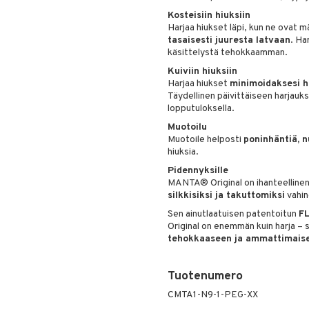
Kosteisiin hiuksiin
Harjaa hiukset läpi, kun ne ovat m
tasaisesti juuresta latvaan
. Ha
käsittelystä tehokkaamman.
Kuiviin hiuksiin
Harjaa hiukset
minimoidaksesi hi
Täydellinen päivittäiseen harjauks
lopputuloksella.
Muotoilu
Muotoile helposti
poninhäntiä, n
hiuksia.
Pidennyksille
MANTA® Original on ihanteelline
silkkisiksi ja takuttomiksi
vahin
Sen ainutlaatuisen patentoitun
F
Original on enemmän kuin harja – 
tehokkaaseen ja ammattimaise
Tuotenumero
CMTA1-N9-1-PEG-XX