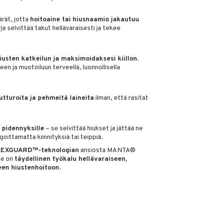
ärät, jotta
hoitoaine tai hiusnaamio jakautuu
rja selvittää takut hellävaraisesti ja tekee
usten katkeilun ja maksimoidaksesi kiillon
.
een ja muotoiluun terveellä, luonnollisella
utturoita ja pehmeitä laineita
ilman, että rasitat
n
pidennyksille
– se selvittää hiukset ja jättää ne
goittamatta kiinnityksiä tai teippiä.
LEXGUARD™-teknologian
ansiosta MANTA®
se on
täydellinen työkalu hellävaraiseen,
en hiustenhoitoon
.