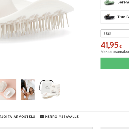
Serene
True B
41,95
€
Maksa osamaksul
RJOITA ARVOSTELU
KERRO YSTÄVÄLLE