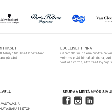
MITUKSET
EDULLISET HINNAT
00 tehdyt tilaukset lähetetään
Ostamalla suuria eriä tuotteita 
mana päivänä
voimme pitää hinnat alhaisina juuri
Voit olla varma, että teet löytöjä 
LVELU
SEURAA MEITÄ MYÖS SIVU
 VASTAUKSIA
UT ASIAKASTIETONI