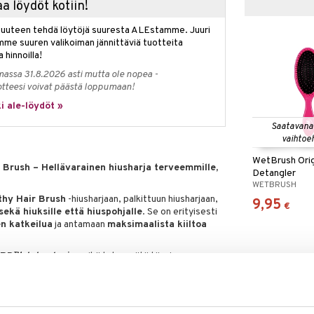
a löydöt kotiin!
isuuteen tehdä löytöjä suuresta ALEstamme. Juuri
mme suuren valikoiman jännittäviä tuotteita
a hinnoilla!
massa 31.8.2026 asti mutta ole nopea -
otteesi voivat päästä loppumaan!
i ale-löydöt »
Saatavana
vaihtoe
WetBrush Orig
Brush – Hellävarainen hiusharja terveemmille,
Detangler
WETBRUSH
hy Hair Brush
-hiusharjaan, palkittuun hiusharjaan,
9,95
€
sekä hiuksille että hiuspohjalle
. Se on erityisesti
n katkeilua
ja antamaan
maksimaalista kiiltoa
RD™-teknologia
, mikä tekee siitä täysin
ja
ja harjan
360° liike
varmistavat, että hiukset
eseen, jossa ne voivat katketa – jotain, mitä
t päivittäisessä käytössä.