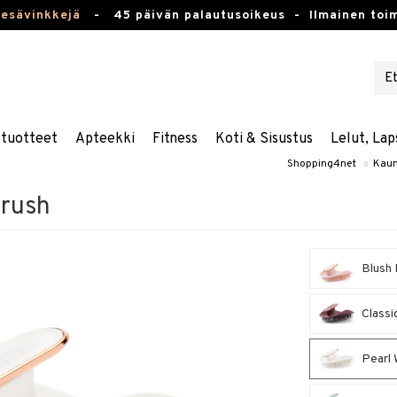
kesävinkkejä
-
45 päivän palautusoikeus -
Ilmainen toim
stuotteet
Apteekki
Fitness
Koti & Sisustus
Lelut, Lap
Shopping4net
»
Kaun
Brush
Blush 
Classi
Pearl 