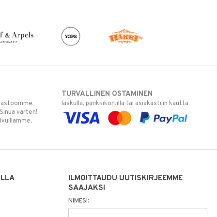
TURVALLINEN OSTAMINEN
varastoomme
laskulla, pankkikortilla tai asiakastilin kautta
 Sinua varten!
sivuillamme.
ILLA
ILMOITTAUDU UUTISKIRJEEMME
SAAJAKSI
NIMESI: