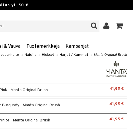
itus yli 50 €
si & Vauva
Tuotemerkkejä
Kampanjat
eudenhoito
»
Naisille
»
Hiukset
»
Harjat / Kammat
»
Manta Original Brush
41,95 €
Pink - Manta Original Brush
41,95 €
c Burgundy - Manta Original Brush
41,95 €
White - Manta Original Brush