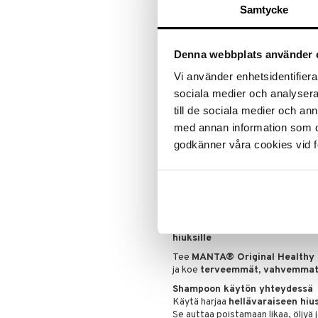
Puuteri
Samtycke
Ripsiväri
Minimoi hiusten katkeilun ja k
Silmänrajauskynät
Säilyttää hiusten luonnollisen 
Denna webbplats använder 
Sopii kaikille hiustyypeille – oh
Ihanteellinen pidennyksille – 
Vi använder enhetsidentifierar
vahingoittamatta kiinnityksiä 
sociala medier och analysera 
Täydellinen kaikille, jotka hal
till de sociala medier och a
enemmän voimaa
med annan information som du 
MANTA® Original Healthy Hair
godkänner våra cookies vid f
ilman huolta vaurioista –
terveemm
joka päivä.
Käyttö
Näin käytät MANTA® Originalia
hiuksille
Tee
MANTA® Original Healthy 
ja koe
terveemmät, vahvemmat 
Shampoon käytön yhteydessä
Käytä harjaa
hellävaraiseen hiu
Se auttaa poistamaan likaa, öljyä 