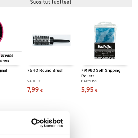
Suositut tuotteet
 useana
htona
inal
7540 Round Brush
791980 Self Gripping
Rollers
VADECO
BABYLISS
7,99
5,95
€
€