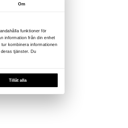
Om
45 Tail
andahålla funktioner för
n information från din enhet
 tur kombinera informationen
 deras tjänster. Du
Tillåt alla