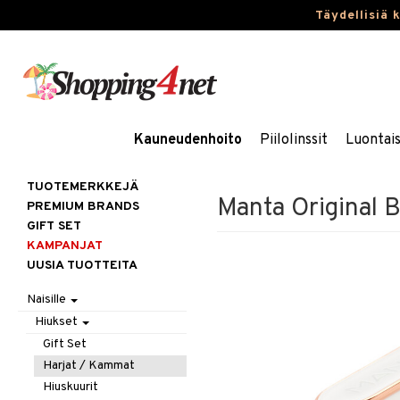
Täydellisiä 
Kauneudenhoito
Piilolinssit
Luontai
TUOTEMERKKEJÄ
Manta Original 
PREMIUM BRANDS
GIFT SET
KAMPANJAT
UUSIA TUOTTEITA
Naisille
Hiukset
Gift Set
Harjat / Kammat
Hiuskuurit