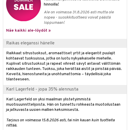
hinnoilla!
teri
Ale on voimassa 31.8.2026 asti mutta ole
nopea - suosikkituotteesi voivat päästä
siväri
loppumaan!
mänrajauskynät
Näe kaikki ale-löydöt »
Raikas eleganssi hänelle
Raikkaat sitrustuoksut, aromaattiset yrtit ja elegantit puulajit
kohtaavat tuoksuissa, jotka on luotu nykyaikaiselle miehelle.
Kuplivat sitrustuoksut ja rapeat vihreät sävyt antavat välittömän
raikkauden tunteen. Tuoksu, joka herättää aistit ja piristää päivää.
Keveitä, hienostuneita ja unohtumattomia – täydellisiä joka
tilanteeseen.
Karl Lagerfeld - jopa 35% alennusta
Karl Lagerfeld on yksi maailman ylistetyimmistä
muotisuunnittelijoista. Hän on tunnettu rohkeasta muotoilustaan
ja jatkuvasta uusien mallien keksimisestä.
Tarjous on voimassa 15.8.2026 asti, tai niin kauan kuin tuotteita
riittää.