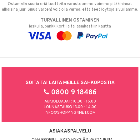
Ostamalla suuria eriä tuotteita varastoomme voimme pitää hinnat
alhaisina juuri Sinua varten! Voit olla varma, että teet löytöjä sivuillamme.
TURVALLINEN OSTAMINEN
laskulla, pankkikortilla tai asiakastilin kautta
SOITA TAI LAITA MEILLE SÄHKÖPOSTIA
0800 9 18486
AUKIOLOAJAT: 10.00 - 16.00
LOUNASTAUKO 13.00 - 14.00
INFO@SHOPPING4NET.COM
ASIAKASPALVELU
OMA PROFIILI
KYSYMYKSIÄ & VASTAUKSIA