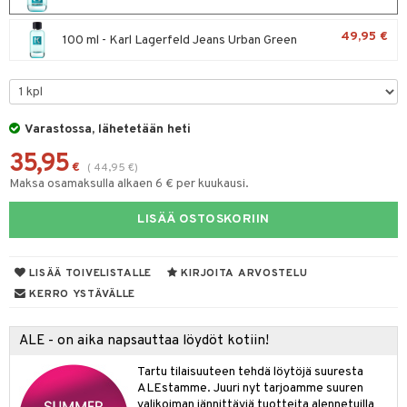
spalvelu
taloöljyt
 10
 System
49,95 €
100 ml - Karl Lagerfeld Jeans Urban Green
ksiä & vastauksia
talovoiteet
he 1: Puhdistus
ito
tuotetta
he 2: Kirkastus
ien- ja Vartalonhoito
 verkkokaupasta
he 3: Kosteutus
teudenhoito
likiilto
t
Varastossa, lähetetään heti
rinta ja naamiot
lipuna
35,95
matics Elixir
o
€
(
44,95
€
)
Maksa osamaksulla alkaen 6 € per kuukausi.
distus
ltenrajausväri
yx
inkosuoja
rumit
makarvat
nique Happy
LISÄÄ OSTOSKORIIN
aihetta Miehille
mien/Huulten Hoito
miväri
nique Happy For Men
nhoito
LISÄÄ TOIVELISTALLE
KIRJOITA ARVOSTELU
kkisiveltmit
kastus
KERRO YSTÄVÄLLE
kkivoide
teutus & Soujaus
ALE - on aika napsauttaa löydöt kotiin!
tevoide
ranajo & Ihonpuhdistus
Tartu tilaisuuteen tehdä löytöjä suuresta
justusvoide
ALEstamme. Juuri nyt tarjoamme suuren
kipuna
valikoiman jännittäviä tuotteita alennetuilla