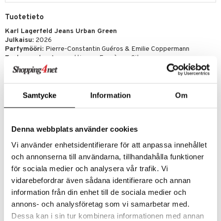
Tuotetieto
Karl Lagerfeld Jeans Urban Green
Julkaisu
: 2026
Parfymööri
: Pierre-Constantin Guéros & Emilie Coppermann
Tuoksuperhe:
Aromaattinen – Fougère – Sitrus
Karl Lagerfeld Jeans Urban Green Eau de Toilette on maskuliininen ja
moderni tuoksu, joka vangitsee uuden sukupolven tunteen
hienostuneella yhdistelmällä aromaattisia ja puisia vivahteita.
Samtycke
Information
Om
Tuoksu avautuu eloisilla cedrat-essenssin vivahteilla, jotka antavat
raikkaan ja energisen tunteen, tasapainotettuna sydämessä olevalla
jäisellä valkoisella laventelilla. Pohjalla kehittyy lämmin tonkapapu,
Denna webbplats använder cookies
joka luo magneettisen ja pehmeästi syleilevän intensiteetin, jolla on
pitkäkestoinen luonne iholla.
Vi använder enhetsidentifierare för att anpassa innehållet
Tyylikäs vihreän sävyinen pullo on koristeltu ikonisella “K”-
och annonserna till användarna, tillhandahålla funktioner
signatuurilla ja inspiroitunut Karl Lagerfeldin klassisesta profiilista,
för sociala medier och analysera vår trafik. Vi
mikä vahvistaa tuoksun modernia ja urbaania ilmettä.
vidarebefordrar även sådana identifierare och annan
Ylävivahteet
: sitruuna
Sydänvivahteet
: valkoinen laventeli
information från din enhet till de sociala medier och
Pohjavivahteet
: tonkapapu
annons- och analysföretag som vi samarbetar med.
Dessa kan i sin tur kombinera informationen med annan