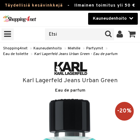
Täydellisiä kesävinkkejä
-
Ilmainen toimitus yli 50 €
Kauneudenhoito
ERKKEJÄ
Kauneudenhoito
M BRANDS
T
Piilolinssit
Shopping4net
»
Kauneudenhoito
»
Miehille
»
Parfyymit
»
Eau de toilette
»
Karl Lagerfeld Jeans Urban Green - Eau de parfum
JAT
Luontaistuotteet
UOTTEITA
Apteekki
Karl Lagerfeld Jeans Urban Green
Fitness
Eau de parfum
t
Koti & Sisustus
t Set
ito
t
Lelut, Lapsi & Vauva
-20%
jat / Kammat
inkotuotteet
stenlähtö
ito
Tuotemerkkejä
skuurit
koistuotteet
sväri
lakorut
inkotuotteet
iikka
mit
Kampanjat
stenlähtö
eruskettavat tuotteet
toaineet
vakorut
koistuotteet
t Set
er shave balm
mit