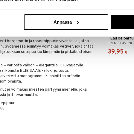
Guéros
nen – Sitrus
Anpassa
rnin prinssin olemusta – elegantti, karismaattinen
sklusiivinen miesten tuoksu on puinen vetiver-
 hienostuneisuuden.
French Avenue
- Eau de parf
asti bergamotin ja roseepippurin vivahteilla, jotka
FRENCH AVENU
an. Sydämessä esiintyy voimakas vetiver, joka antaa
39,95
ohjatuoksun setripuu luo lämpimän ja pitkäkestoisen
€
 – varjosta valoon – elegantilla liukuvärjätyllä
aa ikonista ELIE SAAB -allekirjoitusta.
kaiverrettu monogrammi, kunnioittaa brändin
huomioimista.
t ja voimakas miesten parfyymi miehelle, joka
ssia ja itsevarmuutta.
eepippuri
puu
li