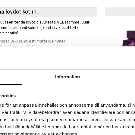
a löydöt kotiin!
isuuteen tehdä löytöjä suuresta ALEstamme. Juuri
mme suuren valikoiman jännittäviä tuotteita
a hinnoilla!
massa 31.8.2026 asti mutta ole nopea -
otteesi voivat päästä loppumaan!
i ale-löydöt »
e kaupan päälle!
Information
French Avenue
 Saabilta!
Effect - Extrai
tahansa Elie Saab -tuoksu ja saat Girl of Now
FRENCH AVENU
parfum
rtalovoiteen 75 ml, arvo 15 eur.
cookies
31,95
€
etaan automaattisesti kassalle.
e för att anpassa innehållet och annonserna till användarna, tillh
voimassa niin kauan kuin tuotteita riittää.
vår trafik. Vi vidarebefordrar även sådana identifierare och anna
nnons- och analysföretag som vi samarbetar med. Dessa kan i sin
har tillhandahållit eller som de har samlat in när du har använt
ortsatt användande av vår webbplats.