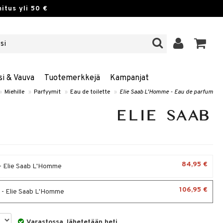
itus yli 50 €
si & Vauva
Tuotemerkkejä
Kampanjat
»
Miehille
»
Parfyymit
»
Eau de toilette
»
Elie Saab L'Homme - Eau de parfum
84,95 €
- Elie Saab L'Homme
106,95 €
 - Elie Saab L'Homme
Varastossa, lähetetään heti