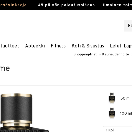
kesävinkkejä
-
45 päivän palautusoikeus -
Ilmainen toim
stuotteet
Apteekki
Fitness
Koti & Sisustus
Lelut, Lap
Shopping4net
»
Kauneudenhoito
mme
50 ml 
100 ml