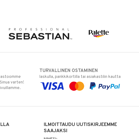
TURVALLINEN OSTAMINEN
varastoomme
laskulla, pankkikortilla tai asiakastilin kautta
 Sinua varten!
sivuillamme.
ILLA
ILMOITTAUDU UUTISKIRJEEMME
SAAJAKSI