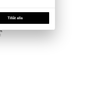
Tillåt alla
 Vulcan Feu
um
E