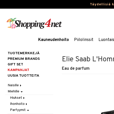
Täydellisiä 
Kauneudenhoito
Piilolinssit
Luontai
TUOTEMERKKEJÄ
Elie Saab L'Ho
PREMIUM BRANDS
GIFT SET
Eau de parfum
KAMPANJAT
UUSIA TUOTTEITA
Naisille
Miehille
Hiukset
Ihonhoito
Gift Set
Hiukset
Korut
Harjat / Kammat
Aurinkotuotteet
Ihonhoito
Hiustenlähtö
Kosmetiikka
Hiuskuurit
Erikoistuotteet
Kaulakorut
Parfyymit
Hiusväri
Aurinkotuotteet