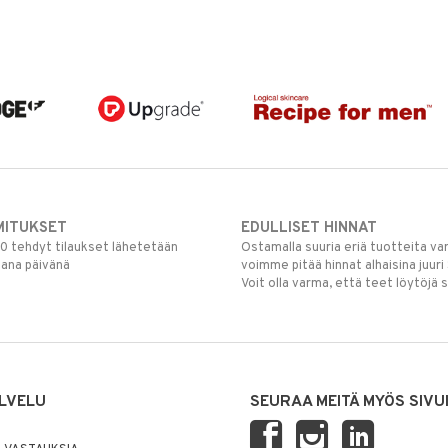
MITUKSET
EDULLISET HINNAT
00 tehdyt tilaukset lähetetään
Ostamalla suuria eriä tuotteita 
mana päivänä
voimme pitää hinnat alhaisina juuri
Voit olla varma, että teet löytöjä 
LVELU
SEURAA MEITÄ MYÖS SIVU