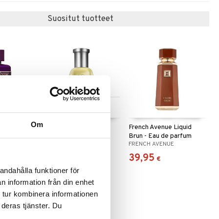
Suositut tuotteet
Saatavana useana
vaihtoehtona
Om
 After
Boss Bottled - Eau de
French Avenue Liquid
t de
toilette (Edt) Spray
Brun - Eau de parfum
E
BOSS
FRENCH AVENUE
56,95
39,95
alk.
€
€
andahålla funktioner för
n information från din enhet
 tur kombinera informationen
 deras tjänster. Du