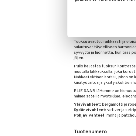
Julkaisu
: 2025
Parfymööri
: Pierre-Constantin 
Tuoksuperhe:
Puinen – Aromaatti
ELIE SAAB L’Homme ilmentää mode
ja ajattoman hienostunut. Tämä ek
parfyymi, joka yhdistää voiman ja
Tuoksu avautuu raikkaasti ja elois
sulautuvat täydelliseen harmonia
syvyyttä ja luonnetta, kun taas p
jäljen.
Pullo heijastaa tuoksun kontrasteja
mustalla lakkauksella, joka korost
Nahkaefektinen korkki, johon on 
käsityötaitoa ja yksityiskohtien 
ELIE SAAB L’Homme on hienostunu
haluaa säteillä mystiikkaa, elegan
Ylävivahteet
: bergamotti ja ros
Sydänvivahteet
: vetiver ja setri
Pohjavivahteet
: mirha ja patchou
Tuotenumero