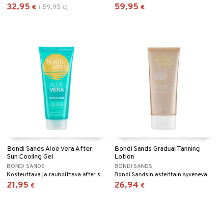
32,95
59,95
59,95
€
(
€
)
€
Bondi Sands Aloe Vera After
Bondi Sands Gradual Tanning
Sun Cooling Gel
Lotion
BONDI SANDS
BONDI SANDS
Kosteuttava ja rauhoittava after sun -voide aloe veralla Bondi Sandsilta
Bondi Sandsin asteittain syvenevä itseruskettava aurinkovoide
21,95
26,94
€
€