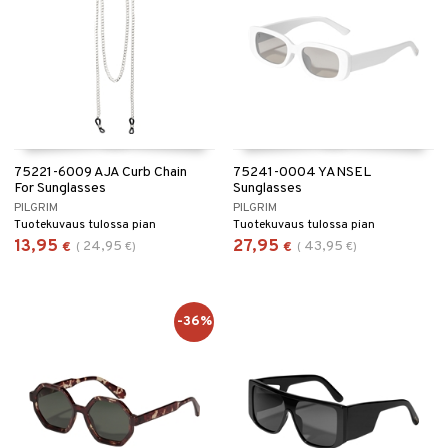
75221-6009 AJA Curb Chain
75241-0004 YANSEL
For Sunglasses
Sunglasses
PILGRIM
PILGRIM
Tuotekuvaus tulossa pian
Tuotekuvaus tulossa pian
13,95
27,95
24,95
43,95
€
(
€
)
€
(
€
)
-36%