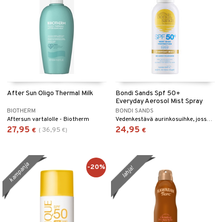
After Sun Oligo Thermal Milk
Bondi Sands Spf 50+
Everyday Aerosol Mist Spray
BIOTHERM
BONDI SANDS
Aftersun vartalolle - Biotherm
Vedenkestävä aurinkosuihke, jossa on SPF 50, Bondi Sandsilta.
27,95
24,95
36,95
€
(
€
)
€
kampanja
-20%
lahja!