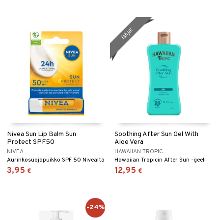
lahja!
Nivea Sun Lip Balm Sun
Soothing After Sun Gel With
Protect SPF50
Aloe Vera
NIVEA
HAWAIIAN TROPIC
Aurinkosuojapuikko SPF 50 Nivealta
Hawaiian Tropicin After Sun -geeli
3,95
12,95
€
€
-24%