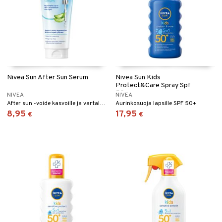
Nivea Sun After Sun Serum
Nivea Sun Kids
Protect&Care Spray Spf
50+
NIVEA
NIVEA
After sun -voide kasvoille ja vartalolle Nivealta.
Aurinkosuoja lapsille SPF 50+
8,95
17,95
€
€