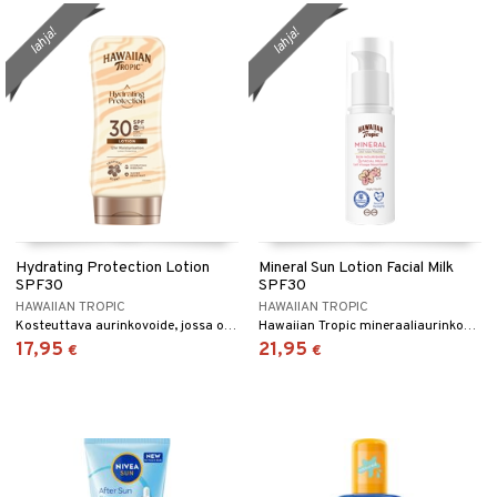
lahja!
lahja!
Hydrating Protection Lotion
Mineral Sun Lotion Facial Milk
SPF30
SPF30
HAWAIIAN TROPIC
HAWAIIAN TROPIC
Kosteuttava aurinkovoide, jossa on Spf 30, Hawaiian Tropicilta.
Hawaiian Tropic mineraaliaurinkosuoja kasvoille suojakertoimella spf 30
17,95
21,95
€
€