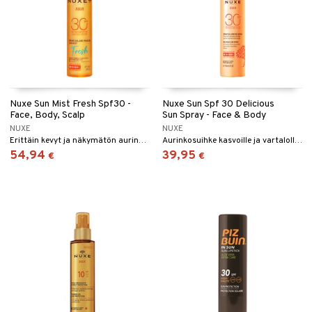
Nuxe Sun Mist Fresh Spf30 -
Nuxe Sun Spf 30 Delicious
Face, Body, Scalp
Sun Spray - Face & Body
NUXE
NUXE
Erittäin kevyt ja näkymätön aurinkosuihke kasvoille, vartalolle ja hiuspohjalle.
Aurinkosuihke kasvoille ja vartalolle, jossa on SPF 30 Nuxelta, joka suojaa ja kosteuttaa.
54,94
39,95
€
€