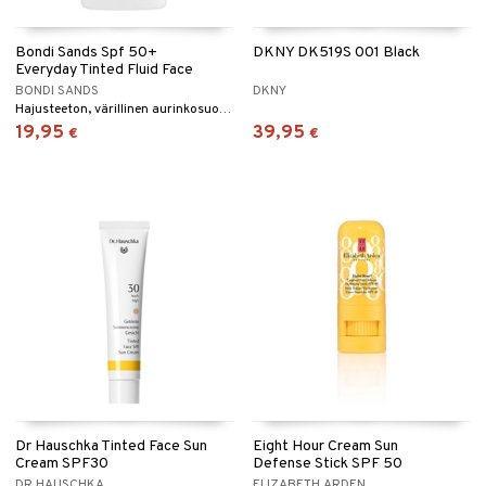
Bondi Sands Spf 50+
DKNY DK519S 001 Black
Everyday Tinted Fluid Face
BONDI SANDS
DKNY
Hajusteeton, värillinen aurinkosuoja kasvoille, SPF 50, Bondi Sandsilta.
19,95
39,95
€
€
Dr Hauschka Tinted Face Sun
Eight Hour Cream Sun
Cream SPF30
Defense Stick SPF 50
DR HAUSCHKA
ELIZABETH ARDEN