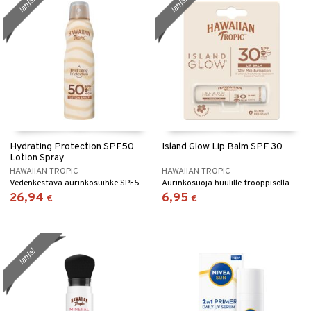
lahja!
lahja!
Hydrating Protection SPF50
Island Glow Lip Balm SPF 30
Lotion Spray
HAWAIIAN TROPIC
HAWAIIAN TROPIC
Vedenkestävä aurinkosuihke SPF50 Hawaiian Tropicilta.
Aurinkosuoja huulille trooppisella maulla ja tuoksulla - Hawaiian Tropic
26,94
6,95
€
€
lahja!