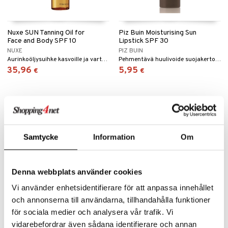
Nuxe SUN Tanning Oil for
Piz Buin Moisturising Sun
Face and Body SPF 10
Lipstick SPF 30
NUXE
PIZ BUIN
Aurinkoöljysuihke kasvoille ja vartalolle SPF 10 Nuxelta
Pehmentävä huulivoide suojakertoimella spf 30 - Piz Buin.
35,96
5,95
€
€
Samtycke
Information
Om
Denna webbplats använder cookies
Vi använder enhetsidentifierare för att anpassa innehållet
och annonserna till användarna, tillhandahålla funktioner
för sociala medier och analysera vår trafik. Vi
Piz Buin Moisturizing Sun
Refreshing After Sun Lotion
vidarebefordrar även sådana identifierare och annan
Lotion SPF 50
for Face and Body