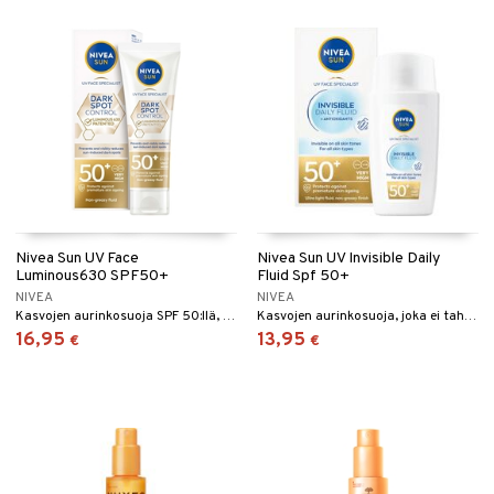
Nivea Sun UV Face
Nivea Sun UV Invisible Daily
Luminous630 SPF50+
Fluid Spf 50+
NIVEA
NIVEA
Kasvojen aurinkosuoja SPF 50:llä, joka vähentää pigmenttiläiskiä.
Kasvojen aurinkosuoja, joka ei tahmaa, SPF 50+
16,95
13,95
€
€