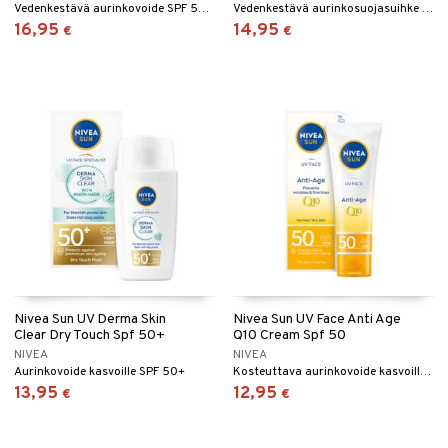
Vedenkestävä aurinkovoide SPF 50 Nivealta
Vedenkestävä aurinkosuojasuihke SPF 30 Nivealta
16,95
14,95
€
€
Nivea Sun UV Derma Skin
Nivea Sun UV Face Anti Age
Clear Dry Touch Spf 50+
Q10 Cream Spf 50
NIVEA
NIVEA
Aurinkovoide kasvoille SPF 50+
Kosteuttava aurinkovoide kasvoille, kevyt koostumus
13,95
12,95
€
€