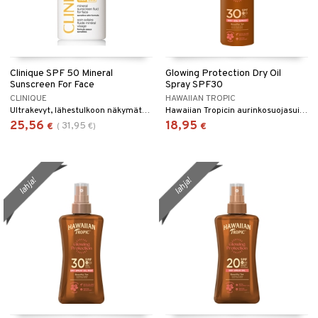
Clinique SPF 50 Mineral
Glowing Protection Dry Oil
Sunscreen For Face
Spray SPF30
CLINIQUE
HAWAIIAN TROPIC
Ultrakevyt, lähestulkoon näkymätön 100 % mineraalipitoinen aurinkosuodatin. Uskomattoman miellyttävä, sopii myös herkälle iholle.
Hawaiian Tropicin aurinkosuojasuihke, SPF 30.
25,56
18,95
31,95
€
(
€
)
€
lahja!
lahja!