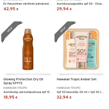
Dr Hauschkan värillinen päivävoide suojakertoimella SPF 30
Aurinkosuojapuikko spf 50 - Elizabeth Arden
42,95
29,94
€
€
lahja!
lahja!
Glowing Protection Dry Oil
Hawaiian Tropic Amber Set
Spray SPF15
HAWAIIAN TROPIC
HAWAIIAN TROPIC
Aurinkoöljy aerosolipullossa spf 15 - Hawaiian Tropic
Spf 50 kasvoille, 50 ml + Spf 30 vartalolle, 75 ml + After sun 60 ml
18,95
32,94
€
€