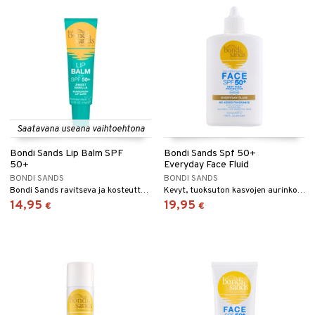
Saatavana useana vaihtoehtona
Bondi Sands Lip Balm SPF
Bondi Sands Spf 50+
50+
Everyday Face Fluid
BONDI SANDS
BONDI SANDS
Bondi Sands ravitseva ja kosteuttava huulivoide suojakertoimella 50
Kevyt, tuoksuton kasvojen aurinkosuoja, jossa on SPF 50, Bondi Sandsilta.
14,95
19,95
€
€