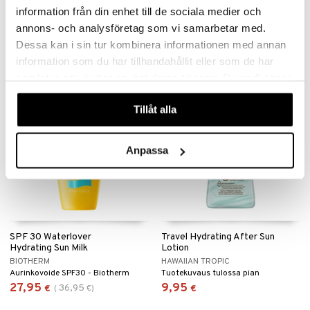
PIZ BUIN
NUXE
information från din enhet till de sociala medier och
Piz Buin korkeakertoiminen suojavoide spf 50
After sun kasvoille ja vartalolle Nuxelta
annons- och analysföretag som vi samarbetar med.
17,95
27,95
€
€
Dessa kan i sin tur kombinera informationen med annan
information som du har tillhandahållit eller som de har
samlat in när du har använt deras tjänster. Du godkänner
-24%
lahja!
våra cookies vid fortsatt användande av vår webbplats.
Tillåt alla
Anpassa
SPF 30 Waterlover
Travel Hydrating After Sun
Hydrating Sun Milk
Lotion
BIOTHERM
HAWAIIAN TROPIC
Aurinkovoide SPF30 - Biotherm
Tuotekuvaus tulossa pian
27,95
9,95
36,95
€
(
€
)
€