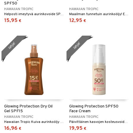
kkivoide
teutus & Soujaus
SPF50
 verkkokaupasta
HAWAIIAN TROPIC
HAWAIIAN TROPIC
tevoide
ranajo & Ihonpuhdistus
Helposti imeytyvä aurinkovoide SPF 50 Hawaiian Tropicilta
Maailman tunnetuin aurinkoöljy! Ei aurinkosuojaa Hawaiian Tropicilta
15,95
12,95
€
€
justusvoide
kipuna
teri
lahja!
lahja!
siväri
mänrajauskynät
Glowing Protection Dry Oil
Glowing Protection SPF50
Gel SPF15
Face Cream
HAWAIIAN TROPIC
HAWAIIAN TROPIC
Hawaiian Tropic Kuiva aurinkoöljy sprayna suojakertoimella 15
Päivittäinen kasvojen kosteusvoide SPF50:llä, öljytön koostumus Hawaiian Tropicilta.
16,96
19,95
€
€