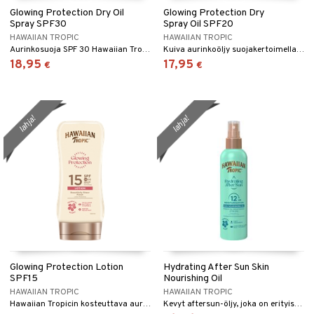
Glowing Protection Dry Oil
Glowing Protection Dry
Spray SPF30
Spray Oil SPF20
HAWAIIAN TROPIC
HAWAIIAN TROPIC
Aurinkosuoja SPF 30 Hawaiian Tropicilta kuivana öljynä.
Kuiva aurinkoöljy suojakertoimella 20 suihkeena - Hawaiian Tropic
18,95
17,95
€
€
lahja!
lahja!
Glowing Protection Lotion
Hydrating After Sun Skin
SPF15
Nourishing Oil
HAWAIIAN TROPIC
HAWAIIAN TROPIC
Hawaiian Tropicin kosteuttava aurinkosuoja SPF 15
Kevyt aftersun-öljy, joka on erityisesti kehitetty rauhoittamaan, kosteuttamaan ja hoitamaan auringon suutelemaa ihoa.