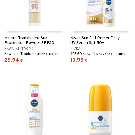
Mineral Translucent Sun
Nivea Sun 2in1 Primer Daily
Protection Powder SPF30
UV Serum Spf 50+
HAWAIIAN TROPIC
NIVEA
Hawaiian Tropicin aurinkosuojapuuteri suojakertoimella 30 antaa mattaisen lopputuloksen
SPF 50 kasvoille, kevyt koostumus
26,94
13,95
€
€