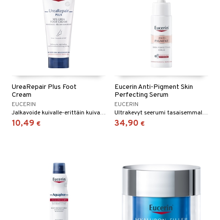
UreaRepair Plus Foot
Eucerin Anti-Pigment Skin
Cream
Perfecting Serum
EUCERIN
EUCERIN
Jalkavoide kuivalle-erittäin kuivalle, karhealle iholle. Välitön ja pitkäkestoinen kosteutus jopa 48 tuntia.
Ultrakevyt seerumi tasaisemmalle ja hehkuvammalle ihonsävylle.
10,49
34,90
€
€