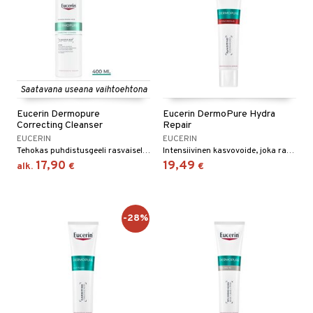
Saatavana useana vaihtoehtona
Eucerin Dermopure
Eucerin DermoPure Hydra
Correcting Cleanser
Repair
EUCERIN
EUCERIN
Tehokas puhdistusgeeli rasvaiselle ja akneen taipuvaiselle iholle.
Intensiivinen kasvovoide, joka rauhoittaa ihoärsytystä ja punoitusta.
17,90
19,49
alk.
€
€
-28%