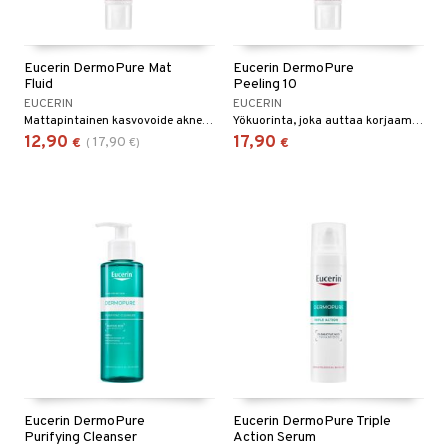
Eucerin DermoPure Mat
Eucerin DermoPure
Fluid
Peeling 10
EUCERIN
EUCERIN
Mattapintainen kasvovoide aknealttiille ja rasvaiselle iholle.
Yökuorinta, joka auttaa korjaamaan pysyviä finnejä ja tasoittamaan ihon rakennetta.
12,90
17,90
17,90
€
(
€
)
€
Eucerin DermoPure
Eucerin DermoPure Triple
Purifying Cleanser
Action Serum