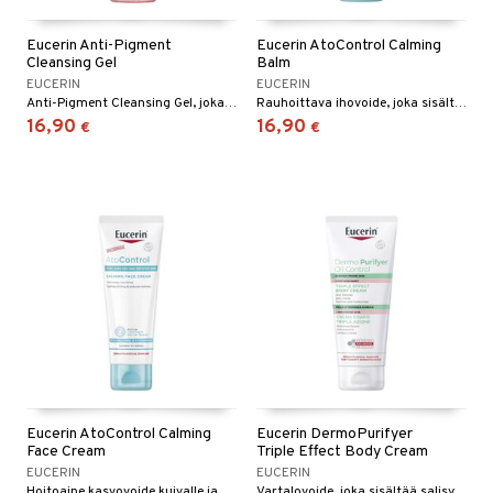
Eucerin Anti-Pigment
Eucerin AtoControl Calming
Cleansing Gel
Balm
EUCERIN
EUCERIN
Anti-Pigment Cleansing Gel, joka sisältää maitohappoa ja glykolihappoa, kuorii kuolleita ihosoluja antaen iholle uudistunutta hehkua.
Rauhoittava ihovoide, joka sisältää Licochalcone A:ta, keramideja ja sheavoita hoitamaan kuivaa, ärtynyttä ja kutisevaa ihoa.
16,90
16,90
€
€
Eucerin AtoControl Calming
Eucerin DermoPurifyer
Face Cream
Triple Effect Body Cream
EUCERIN
EUCERIN
Hoitoaine kasvovoide kuivalle ja kutiavalle iholle
Vartalovoide, joka sisältää salisyylihappoa ja patentoitua Thiamidol®-yhdistettä, tehokkaasti vähentää pysyviä finnejä ja aknen jälkiä kehossa.