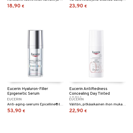
18,90
23,90
€
€
Eucerin Hyaluron-Filler
Eucerin AntiRedness
Epigenetic Serum
Concealing Day Tinted
SPF30
EUCERIN
EUCERIN
Anti-aging-seerumi Epicelline®:llä, joka näkyvästi vähentää ikääntymisen merkkejä ja aktivoi uudelleen ihon nuoruusgeenit.
Välitön, pitkäaikainen ihon mukavuus ja punoituksen väheneminen tasaisen ihonsävyn saavuttamiseksi
53,90
22,90
€
€