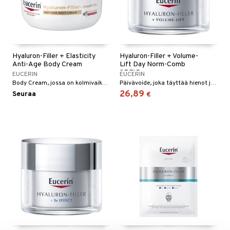
Hyaluron-Filler + Elasticity
Hyaluron-Filler + Volume-
Anti-Age Body Cream
Lift Day Norm-Comb
SPF15
EUCERIN
EUCERIN
Body Cream, jossa on kolmivaikutteinen kaava, tarjoaa useita etuja, jotka ehkäisevät ihon ikääntymistä.
Päivävoide, joka täyttää hienot juonteet ja syvät rypyt intensiivisellä kosteutuksella.
26,89
Seuraa
€