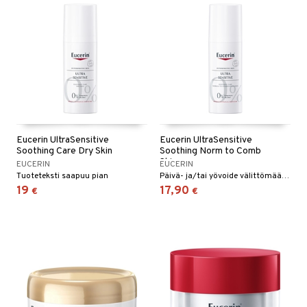
Eucerin UltraSensitive
Eucerin UltraSensitive
Soothing Care Dry Skin
Soothing Norm to Comb
Skin
EUCERIN
EUCERIN
Tuoteteksti saapuu pian
Päivä- ja/tai yövoide välittömään ihon mukavuuteen ja rauhoittavaan vaikutukseen hyperherkkyyden aikana.
19
17,90
€
€