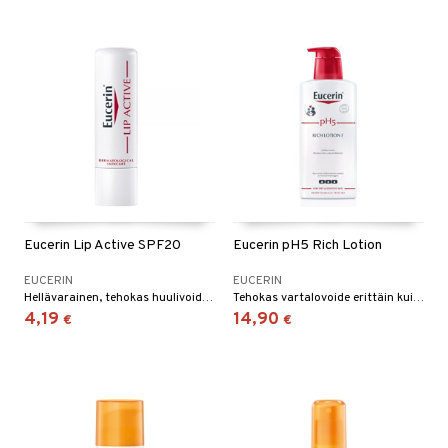
Eucerin Lip Active SPF20
Eucerin pH5 Rich Lotion
EUCERIN
EUCERIN
Hellävarainen, tehokas huulivoide, joka kosteuttaa ja suojaa kuivia ja herkkiä huulia.
Tehokas vartalovoide erittäin kuivalle, herkälle iholle, joka tarjoaa pitkäkestoista kosteutusta ja tekee ihosta vahvemman ja vähemmän herkän.
4,19
14,90
€
€