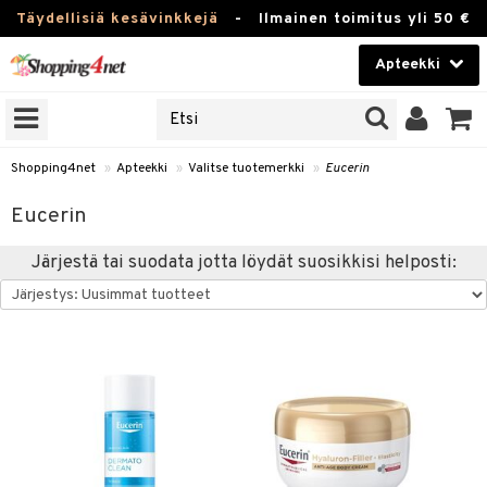
Täydellisiä kesävinkkejä
-
Ilmainen toimitus yli 50 €
Apteekki
ERKKEJÄ
Kauneudenhoito
JAT
UOTTEITA
Piilolinssit
Shopping4net
»
Apteekki
»
Valitse tuotemerkki
»
Eucerin
Luontaistuotteet
Eucerin
Apteekki
eet
ihkeet
Järjestä tai suodata jotta löydät suosikkisi helposti:
pakasta
pat
ia
Fitness
Puremat & Pistot
 & Seisominen
Koti & Sisustus
& Ihonhoito
/ WC
u
Lelut, Lapsi & Vauva
nni & Ylety
tuotteet
Tuotemerkkejä
Jalat
it & Teipit
t
välineet
Kampanjat
se
 / Pistokset
nenssi
n hoito