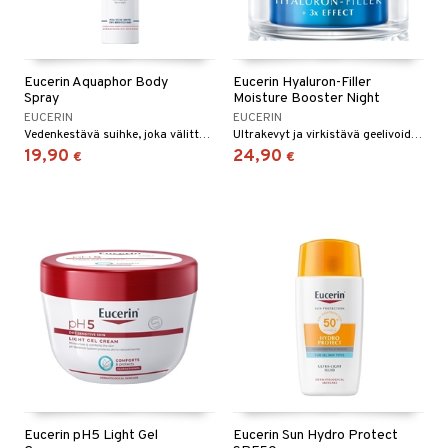
Eucerin Aquaphor Body
Eucerin Hyaluron-Filler
Spray
Moisture Booster Night
EUCERIN
EUCERIN
Vedenkestävä suihke, joka välittömästi rauhoittaa ja pehmentää erittäin kuivaa, ärtynyttä tai halkeilevaa ihoa.
Ultrakevyt ja virkistävä geelivoide, joka kosteuttaa ihoa välittömästi ja ehkäisee hienojen juonteiden ja ensimmäisten ryppyjen muodostumista.
19,90
24,90
€
€
Eucerin pH5 Light Gel
Eucerin Sun Hydro Protect