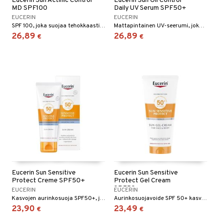
Eucerin Sun Actinic Control
Eucerin Sun Oil Control
MD SPF100
Daily UV Serum SPF50+
talovoiteet
mmastahnat
 Suolisto
asapaino
& K
EUCERIN
EUCERIN
spalvelu
SPF 100, joka suojaa tehokkaasti UVA- ja UVB-säteiltä. Ohut ja miellyttävä koostumus.
Mattapintainen UV-seerumi, joka näkyvästi korjaa öljyistä ihoa.
masväliharjat
memittarit
uoto
kamat
iinit
26,89
26,89
€
€
ksiä & vastauksia
paiden hoito
va nenä
nit & Mineraalit
us
iinit
tuotetta
än vuoto & tukkoisuus
hyvinvointi
m
 verkkokaupasta
kat
kyys ruoalle
visukat
toori-intoleranssi
ium
vittäin
isukat
tamiinit
Eucerin Sun Sensitive
Eucerin Sun Sensitive
Protect Creme SPF50+
Protect Gel Cream
SPF50+
EUCERIN
EUCERIN
Kasvojen aurinkosuoja SPF50+, joka on erityisesti suunniteltu suojaamaan auringon aiheuttamalta ihon ikääntymiseltä ja tummilta läiskiltä.
Aurinkosuojavoide SPF 50+ kasvoille ja vartalolle, joka on erityisesti kehitetty aurinkoherkälle iholle.
23,90
23,49
€
€