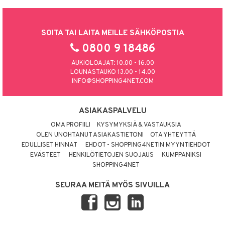
SOITA TAI LAITA MEILLE SÄHKÖPOSTIA
0800 9 18486
AUKIOLOAJAT: 10.00 - 16.00
LOUNASTAUKO 13.00 - 14.00
INFO@SHOPPING4NET.COM
ASIAKASPALVELU
OMA PROFIILI
KYSYMYKSIÄ & VASTAUKSIA
OLEN UNOHTANUT ASIAKASTIETONI
OTA YHTEYTTÄ
EDULLISET HINNAT
EHDOT - SHOPPING4NETIN MYYNTIEHDOT
EVÄSTEET
HENKILÖTIETOJEN SUOJAUS
KUMPPANIKSI
SHOPPING4NET
SEURAA MEITÄ MYÖS SIVUILLA