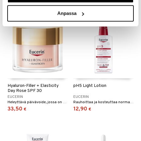
Anpassa
Hyaluron-Filler + Elasticity
pH5 Light Lotion
Day Rose SPF 30
EUCERIN
EUCERIN
Heleyttävä päivävoide, jossa on vaaleanpunaisia pigmenttejä, jotka taistelevat väsyneen ja samean ihon merkkejä vastaan.
Rauhoittaa ja kosteuttaa normaalia, kuivaa ja herkkää ihoa.
33,50
12,90
€
€