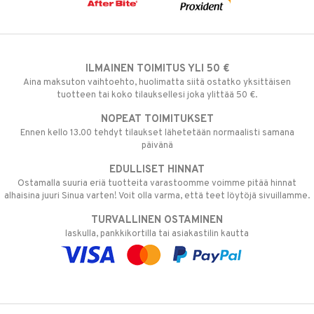
ILMAINEN TOIMITUS YLI 50 €
Aina maksuton vaihtoehto, huolimatta siitä ostatko yksittäisen
tuotteen tai koko tilauksellesi joka ylittää 50 €.
NOPEAT TOIMITUKSET
Ennen kello 13.00 tehdyt tilaukset lähetetään normaalisti samana
päivänä
EDULLISET HINNAT
Ostamalla suuria eriä tuotteita varastoomme voimme pitää hinnat
alhaisina juuri Sinua varten! Voit olla varma, että teet löytöjä sivuillamme.
TURVALLINEN OSTAMINEN
laskulla, pankkikortilla tai asiakastilin kautta