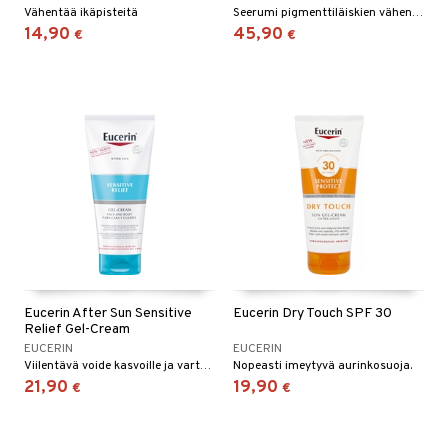
Vähentää ikäpisteitä
Seerumi pigmenttiläiskien vähentämiseen.
14,90
45,90
€
€
Eucerin After Sun Sensitive
Eucerin Dry Touch SPF 30
Relief Gel-Cream
EUCERIN
EUCERIN
Viilentävä voide kasvoille ja vartalolle.
Nopeasti imeytyvä aurinkosuoja.
21,90
19,90
€
€