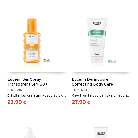
Eucerin Sun Spray
Eucerin Dermopure
Transparent SPF50+
Correcting Body Care
EUCERIN
EUCERIN
Erittäin korkea aurinkosuoja, joka sopii kaikille ihotyypeille ja toimii erinomaisesti myös karvaisella iholla.
Kevyt vartalovoide, joka on suunniteltu akneen taipuvaiselle iholle.
23,90
27,90
€
€