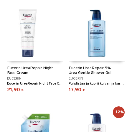
Eucerin UreaRepair Night
Eucerin UreaRepair 5%
Face Cream
Urea Gentle Shower Gel
EUCERIN
EUCERIN
Eucerin UreaRepair Night Face Cream on intensiivinen kasvovoide erittäin kuivalle ja kireälle iholle.
Puhdistaa ja kuorii kuivan ja karkean ihon hellävaraisesti mutta tehokkaasti.
21,90
17,90
€
€
-12%