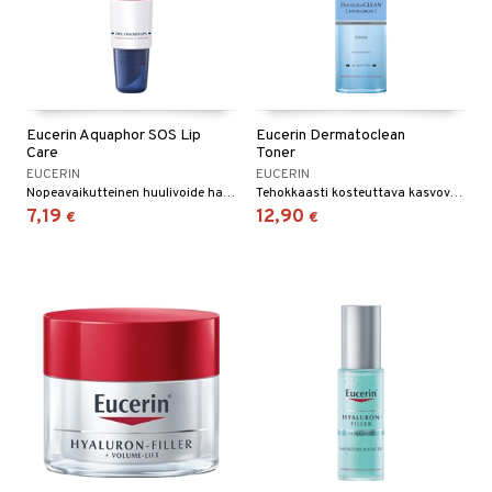
Eucerin Aquaphor SOS Lip
Eucerin Dermatoclean
Care
Toner
EUCERIN
EUCERIN
Nopeavaikutteinen huulivoide halkeileville huulille.
Tehokkaasti kosteuttava kasvovesi.
7,19
12,90
€
€