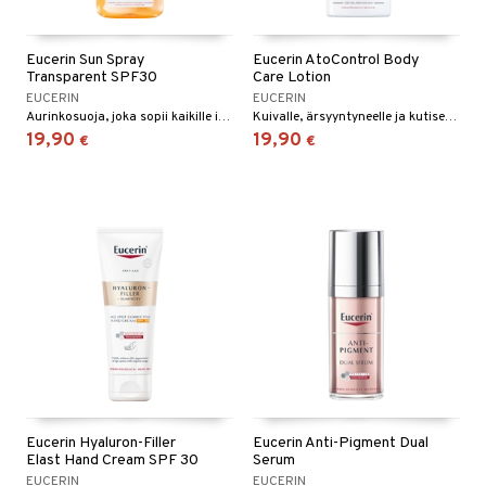
Eucerin Sun Spray
Eucerin AtoControl Body
Transparent SPF30
Care Lotion
EUCERIN
EUCERIN
Aurinkosuoja, joka sopii kaikille ihotyypeille, myös herkälle ja akneen taipuvaiselle iholle.
Kuivalle, ärsyyntyneelle ja kutisevalle iholle
19,90
19,90
€
€
Eucerin Hyaluron-Filler
Eucerin Anti-Pigment Dual
Elast Hand Cream SPF 30
Serum
EUCERIN
EUCERIN