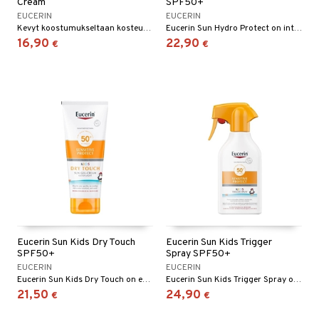
Cream
SPF50+
EUCERIN
EUCERIN
Kevyt koostumukseltaan kosteuttava geelivoide vartalolle, joka imeytyy nopeasti ja jättää iholle tahmaamattoman tunteen. Se sulautuu ihoon jättämättä jäämiä.
Eucerin Sun Hydro Protect on intensiivisesti kosteuttava aurinkosuojavoide kasvoille, jossa on erittäin korkea suojakerroin (SPF 50+). Se on ultrakevyt ja kosteuttava kasvojen aurinkosuoja kaikille ihotyypeille, myös herkälle iholle.
16,90
22,90
€
€
Eucerin Sun Kids Dry Touch
Eucerin Sun Kids Trigger
SPF50+
Spray SPF50+
EUCERIN
EUCERIN
Eucerin Sun Kids Dry Touch on erittäin korkealla suojakertoimella (SPF50+) varustettu aurinkosuoja, joka on suunniteltu erityisesti lasten iholle. Se on hajusteeton ja kevyt koostumukseltaan, imeytyy nopeasti ihoon. Lisäksi se on erittäin vedenkestävä, hylkii hiekkaa ja voidaan levittää sekä vartalolle että kasvoille.
Eucerin Sun Kids Trigger Spray on kätevä aurinkosuojasuihke koko perheelle, ilman hajusteita.
21,50
24,90
€
€