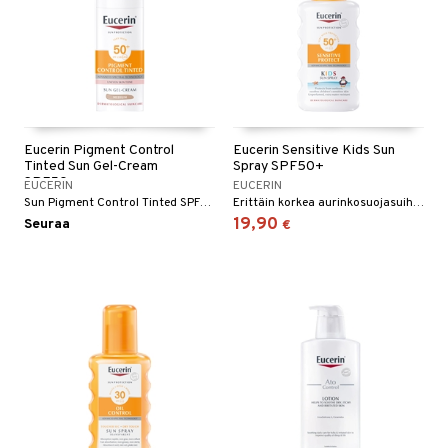
Eucerin Pigment Control
Eucerin Sensitive Kids Sun
Tinted Sun Gel-Cream
Spray SPF50+
SPF50
EUCERIN
EUCERIN
Sun Pigment Control Tinted SPF50+ on aurinkosuoja kaikille ihotyypeille, jota voi käyttää päivittäin auttamaan ehkäisemään auringon aiheuttamaa hyperpigmentaatiota.
Erittäin korkea aurinkosuojasuihke SPF50+, joka rauhoittaa herkkää ihoa - lapsille ja koko perheelle. Erityisen vedenkestävä ja hajusteeton.
19,90
Seuraa
€