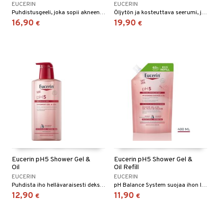
EUCERIN
EUCERIN
Puhdistusgeeli, joka sopii akneen taipuvaiselle ja rasvaiselle iholle.
Öljytön ja kosteuttava seerumi, joka korjaa näkyvästi epäpuhtauksia, komedoja ja aknen jälkeisiä tummia läiskiä.
16,90
19,90
€
€
Eucerin pH5 Shower Gel &
Eucerin pH5 Shower Gel &
Oil
Oil Refill
EUCERIN
EUCERIN
Puhdista iho hellävaraisesti dekspantenolilla ja luonnonöljyillä.
pH Balance System suojaa ihon luonnollista suojakerrosta ja pH-arvo vakiintuu.
12,90
11,90
€
€