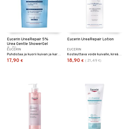
Eucerin UreaRepair 5%
Eucerin UreaRepair Lotion
Urea Gentle ShowerGel
Refill
EUCERIN
EUCERIN
Puhdistaa ja kuorii kuivan ja karkean ihon hellävaraisesti mutta tehokkaasti.
Kosteuttava voide kuivalle, kireälle ja kutiavalle iholle
17,90
18,90
21,49
€
€
(
€
)